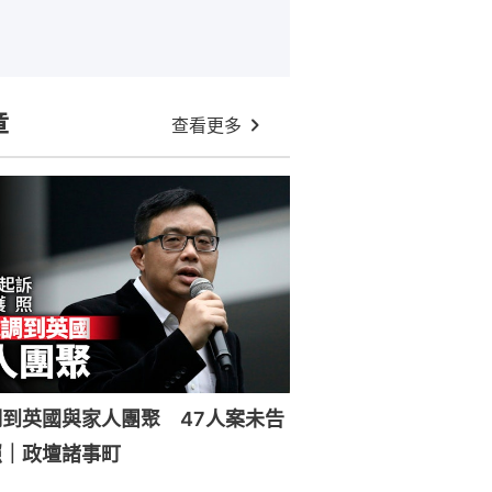
章
查看更多
到英國與家人團聚 47人案未告
照｜政壇諸事町