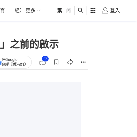
育
經濟
更多
01深圳
繁
觀點
|
简
健康
好食玩飛
登入
女
」之前的啟示
27
在Google
追蹤《香港01》