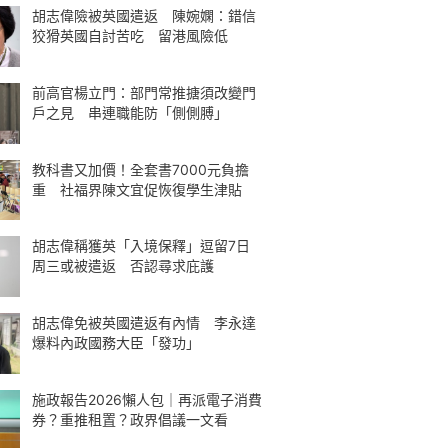
胡志偉險被英國遣返 陳婉嫻：錯信
狡猾英國自討苦吃 留港風險低
前高官楊立門：部門常推搪須改變門
戶之見 串連職能防「側側膊」
教科書又加價！全套書7000元負擔
重 社福界陳文宜促恢復學生津貼
胡志偉稱獲英「入境保釋」逗留7日
周三或被遣返 否認尋求庇護
胡志偉免被英國遣返有內情 李永達
爆料內政國務大臣「發功」
施政報告2026懶人包｜再派電子消費
券？重推租置？政界倡議一文看