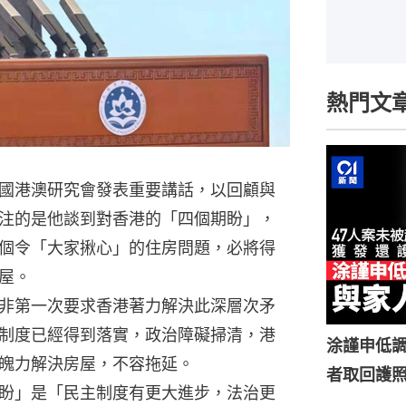
熱門文
國港澳研究會發表重要講話，以回顧與
注的是他談到對香港的「四個期盼」，
個令「大家揪心」的住房問題，必將得
屋。
非第一次要求香港著力解決此深層次矛
制度已經得到落實，政治障礙掃清，港
涂謹申低調
魄力解決房屋，不容拖延。
者取回護
盼」是「民主制度有更大進步，法治更