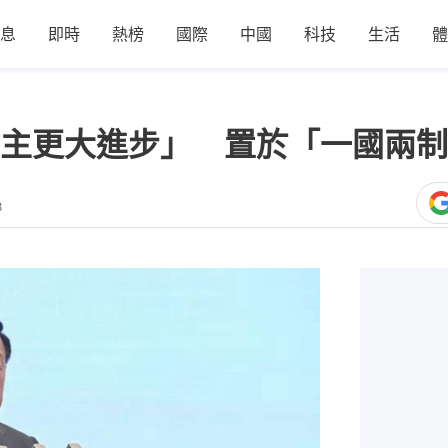
息
即時
熱榜
國際
中國
科技
生活
體
主更大進步」 置於「一國兩制
8