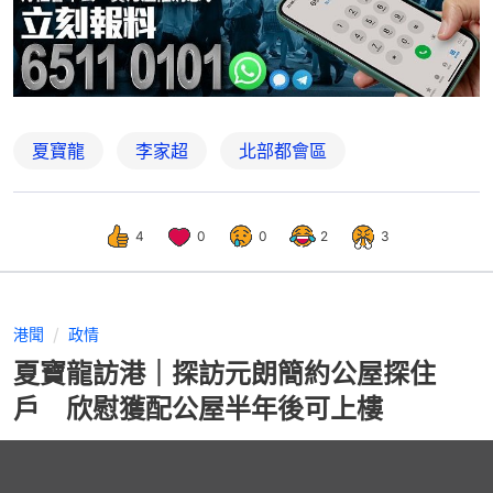
夏寶龍
李家超
北部都會區
4
0
0
2
3
港聞
政情
夏寶龍訪港｜探訪元朗簡約公屋探住
戶 欣慰獲配公屋半年後可上樓