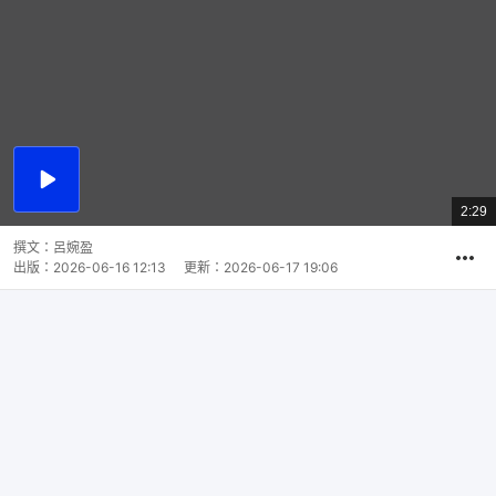
播
放
2:29
總
影
共
片
時
撰文：
呂婉盈
間
出版：
2026-06-16 12:13
更新：
2026-06-17 19:06