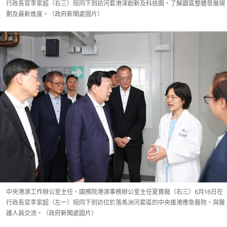
行政長官李家超（右三）陪同下到訪河套港深創新及科技園，了解園區整體發展規
劃及最新進度。（政府新聞處圖片）
中央港澳工作辦公室主任、國務院港澳事務辦公室主任夏寶龍（右三）6月16日在
行政長官李家超（左一）陪同下到訪位於落馬洲河套區的中央援港應急醫院，與醫
護人員交流。（政府新聞處圖片）