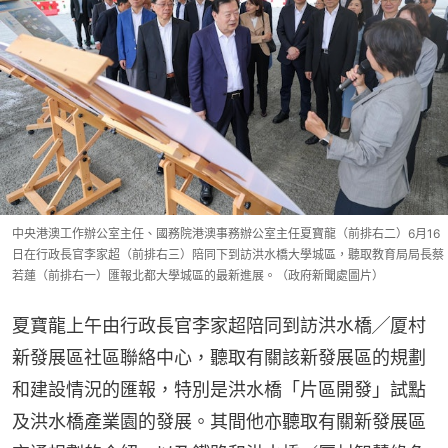
中央港澳工作辦公室主任、國務院港澳事務辦公室主任夏寶龍（前排右二）6月16
日在行政長官李家超（前排右三）陪同下到訪洪水橋大學城區，聽取教育局局長蔡
若蓮（前排右一）匯報北都大學城區的最新進展。（政府新聞處圖片）
夏寶龍上午由行政長官李家超陪同到訪洪水橋╱厦村
新發展區社區聯絡中心，聽取有關該新發展區的規劃
和建設情況的匯報，特別是洪水橋「片區開發」試點
及洪水橋產業園的發展。其間他亦聽取有關新發展區