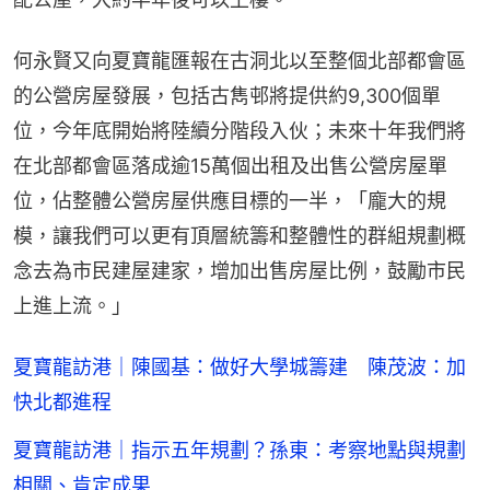
何永賢又向夏寶龍匯報在古洞北以至整個北部都會區
的公營房屋發展，包括古雋邨將提供約9,300個單
位，今年底開始將陸續分階段入伙；未來十年我們將
在北部都會區落成逾15萬個出租及出售公營房屋單
位，佔整體公營房屋供應目標的一半，「龐大的規
模，讓我們可以更有頂層統籌和整體性的群組規劃概
念去為市民建屋建家，增加出售房屋比例，鼓勵市民
上進上流。」
夏寶龍訪港｜陳國基：做好大學城籌建 陳茂波：加
快北都進程
夏寶龍訪港｜指示五年規劃？孫東：考察地點與規劃
相關、肯定成果