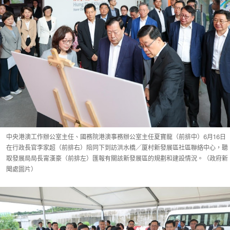
中央港澳工作辦公室主任、國務院港澳事務辦公室主任夏寶龍（前排中）6月16日
在行政長官李家超（前排右）陪同下到訪洪水橋╱厦村新發展區社區聯絡中心，聽
取發展局局長甯漢豪（前排左）匯報有關該新發展區的規劃和建設情況。（政府新
聞處圖片）