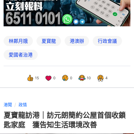
林鄭月娥
夏寶龍
港澳辦
行政會議
愛國者治港
15
0
0
10
4
港聞
政情
夏寶龍訪港｜訪元朗簡約公屋首個收鎖
匙家庭 獲告知生活環境改善