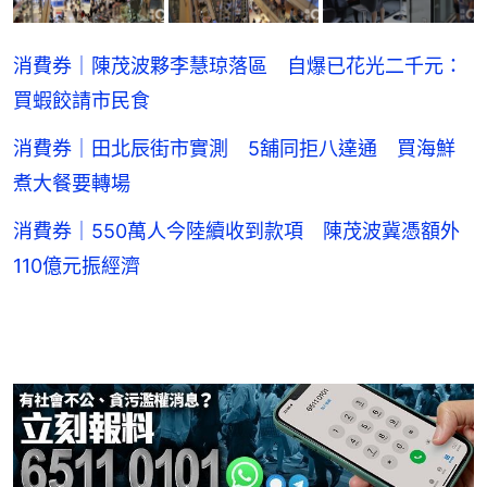
消費券｜陳茂波夥李慧琼落區 自爆已花光二千元：
買蝦餃請市民食
消費券｜田北辰街市實測 5舖同拒八達通 買海鮮
煮大餐要轉場
消費券｜550萬人今陸續收到款項 陳茂波冀憑額外
110億元振經濟