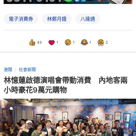
電子消費券
林鄭月娥
八達通
43
1
1
1
2
港聞
社會新聞
林憶蓮啟德演唱會帶動消費 內地客兩
小時豪花9萬元購物