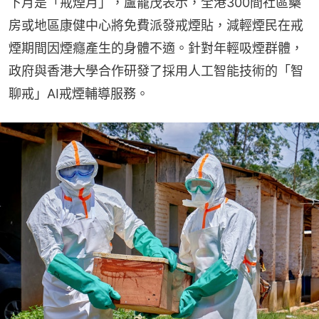
下月是「戒煙月」，盧寵茂表示，全港300間社區藥
房或地區康健中心將免費派發戒煙貼，減輕煙民在戒
煙期間因煙癮產生的身體不適。針對年輕吸煙群體，
政府與香港大學合作研發了採用人工智能技術的「智
聊戒」AI戒煙輔導服務。