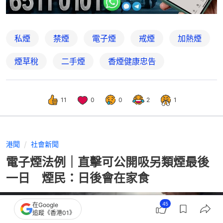
私煙
禁煙
電子煙
戒煙
加熱煙
煙草稅
二手煙
香煙健康忠告
11
0
0
2
1
港聞
社會新聞
電子煙法例｜直擊可公開吸另類煙最後
一日 煙民：日後會在家食
45
在Google
追蹤《香港01》