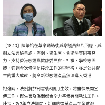
【18:10】陳肇始在草案通過後感謝議員熱烈回應，感
謝立法會秘書處、海關、衞生署、食衞局等同事努
力，支持香港吸煙與健康委員會、社福、學校等團
體，強調今次修例是控煙工作的里程碑，亦是公共衞
生的重大成就，將令新型吸煙產品無法進入香港。
她強調，法例將於刊憲後6個月生效，將盡快展開宣
傳工作，衞生署及海關都會全力準備有關執法工作。
陳指，近3年立法期間，新興的煙草產品在全球漫