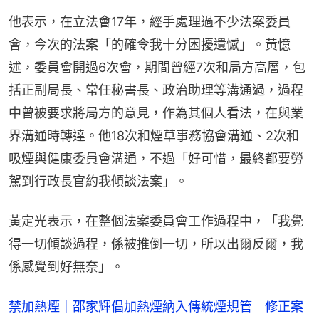
他表示，在立法會17年，經手處理過不少法案委員
會，今次的法案「的確令我十分困擾遺憾」。黃憶
述，委員會開過6次會，期間曾經7次和局方高層，包
括正副局長、常任秘書長、政治助理等溝通過，過程
中曾被要求將局方的意見，作為其個人看法，在與業
界溝通時轉達。他18次和煙草事務協會溝通、2次和
吸煙與健康委員會溝通，不過「好可惜，最終都要勞
駕到行政長官約我傾談法案」。
黃定光表示，在整個法案委員會工作過程中，「我覺
得一切傾談過程，係被推倒一切，所以出爾反爾，我
係感覺到好無奈」。
禁加熱煙｜邵家輝倡加熱煙納入傳統煙規管 修正案