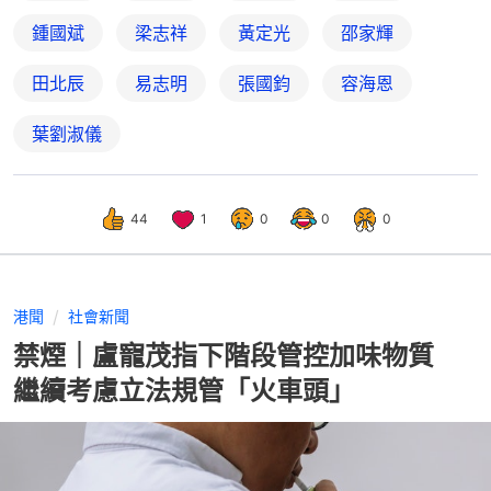
鍾國斌
梁志祥
黃定光
邵家輝
田北辰
易志明
張國鈞
容海恩
葉劉淑儀
44
1
0
0
0
港聞
社會新聞
禁煙｜盧寵茂指下階段管控加味物質
繼續考慮立法規管「火車頭」