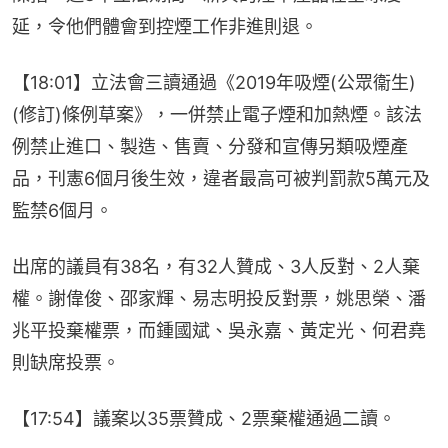
延，令他們體會到控煙工作非進則退。
【18:01】立法會三讀通過《2019年吸煙(公眾衞生)
(修訂)條例草案》，一併禁止電子煙和加熱煙。該法
例禁止進口、製造、售賣、分發和宣傳另類吸煙產
品，刊憲6個月後生效，違者最高可被判罰款5萬元及
監禁6個月。
出席的議員有38名，有32人贊成、3人反對、2人棄
權。謝偉俊、邵家輝、易志明投反對票，姚思榮、潘
兆平投棄權票，而鍾國斌、吳永嘉、黃定光、何君堯
則缺席投票。
【17:54】議案以35票贊成、2票棄權通過二讀。