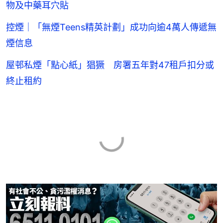
物及中藥耳穴貼
控煙｜「無煙Teens精英計劃」成功向逾4萬人傳遞無
煙信息
屋邨私煙「點心紙」猖獗 房署五年對47租戶扣分或
終止租約