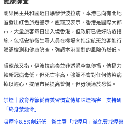
健康篩查
剛果民主共和國近日爆發伊波拉病，本港已向有關地
區發出紅色旅遊警示。盧寵茂表示，香港是國際大都
市，大量旅客每日出入境香港，但政府已做好防疫措
施，包括安排衞生署人員在機場向指定航班旅客進行
體溫檢測和健康篩查，強調本港面對的風險仍然低。
盧寵茂又指，伊波拉病毒並非透過空氣傳播，傳播力
較新冠病毒低，但死亡率高，強調不會對任何傳染病
掉以輕心，提醒市民提高警惕，但毋須過於恐慌。
禁煙｜教育界籲從審美習慣宣傳加味煙禍害 支持研
「終身禁煙令」
吸煙率8.5%創新低 衞生署「戒煙月」派免費戒煙藥