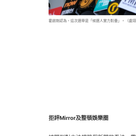
霍啟剛認為，這次選舉是「候選人實力對壘」。（盧翊
拒評Mirror及整頓娛樂圈