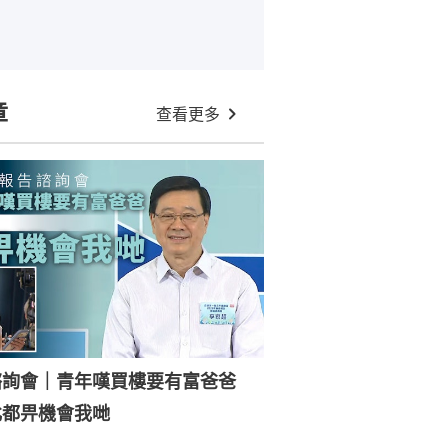
章
查看更多
諮詢會｜青年嘆買樓要有富爸爸
北都畀機會我哋