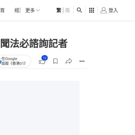
育
經濟
更多
01深圳
繁
觀點
|
简
健康
好食玩飛
登入
女
聞法必諮詢記者
12
在Google
追蹤《香港01》