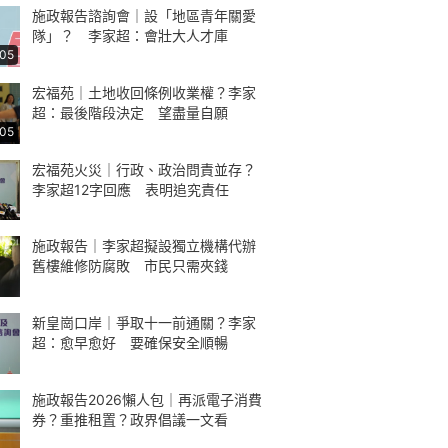
施政報告諮詢會｜設「地區青年關愛
隊」？ 李家超：會壯大人才庫
:05
宏福苑｜土地收回條例收業權？李家
超：最後階段決定 望盡量自願
:05
宏福苑火災｜行政、政治問責並存？
李家超12字回應 表明追究責任
施政報告｜李家超擬設獨立機構代辦
舊樓維修防腐敗 市民只需夾錢
新皇崗口岸｜爭取十一前通關？李家
超：愈早愈好 要確保安全順暢
施政報告2026懶人包｜再派電子消費
券？重推租置？政界倡議一文看