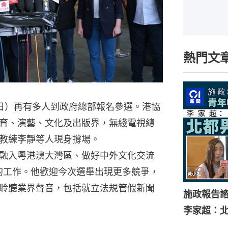
熱門文
日）再有多人到政府總部報名參選。港協
育、演藝、文化及出版界，無綫電視總
教練李靜等人現身撐場。
融入粵港澳大灣區、做好中外文化交流
會的工作。他歡迎今次選舉出現更多競爭，
聆聽業界聲音，包括就立法規管假新聞
施政報告
李家超：