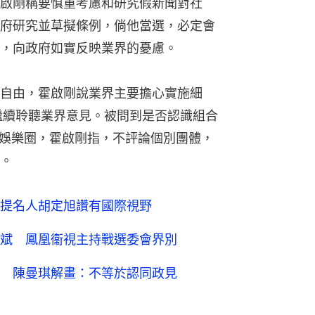
啟剛稱要慎重考慮和研究假新聞對社
府研究並草擬條例，倘他當選，必定會
，向政府如實反映業界的憂慮。
自由，霍啟剛說業界主要擔心實施細
繼續聆聽業界意見。被問到是否認識組合
整頓娛樂圈，霍啟剛指，不評論個別團體，
。
提名人胡定旭讚有國際視野
斌 鳳凰衞視主持戰選委會界別
 陳曼琪解畫：不等於認同政見