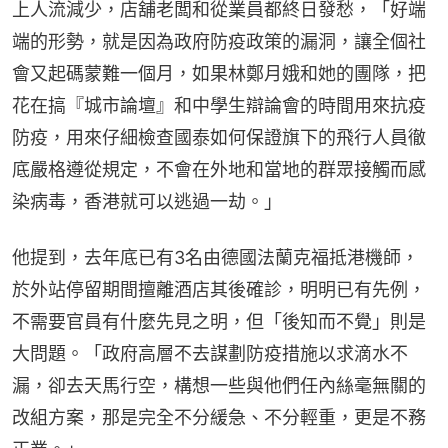
上人流減少，店舖老闆和從業員都終日發愁，「好端
端的形勢，就是因為政府防疫政策的漏洞，讓全個社
會又起碼蒙難一個月，如果林鄭月娥和她的團隊，把
花在搞『城市論壇』和中學生辯論會的時間用來抗疫
防疫，用來仔細檢查國泰如何保證旗下的飛行人員徹
底嚴格遵從規定，不會在外地和當地的群眾接觸而感
染病毒，香港就可以逃過一劫。」
他提到，去年底已有3名由德國法蘭克福抵港機師，
於外站停留期間擅離酒店其後確診，明明已有先例，
不需要官員有什麼先見之明，但「後知而不覺」則是
大問題。「政府高層不去謀劃防疫措施以求滴水不
漏，卻去天馬行空，構想一些與他們任內絲毫無關的
改組方案，那是完全不分緩急、不分輕重，更是不務