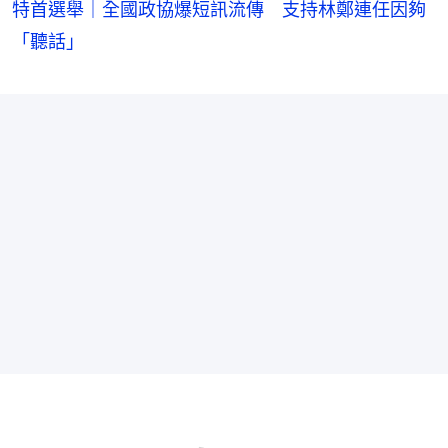
特首選舉｜全國政協爆短訊流傳 支持林鄭連任因夠
「聽話」