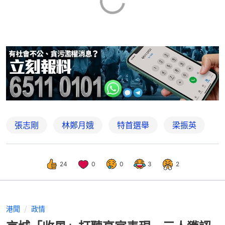
張志剛
林鄭月娥
特首選舉
梁振英
24
0
0
3
2
港聞
政情