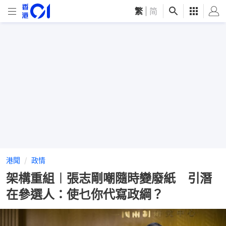
繁
|
简
港聞
政情
架構重組︱張志剛嘲隨時變廢紙 引潛
在參選人：使乜你代寫政綱？