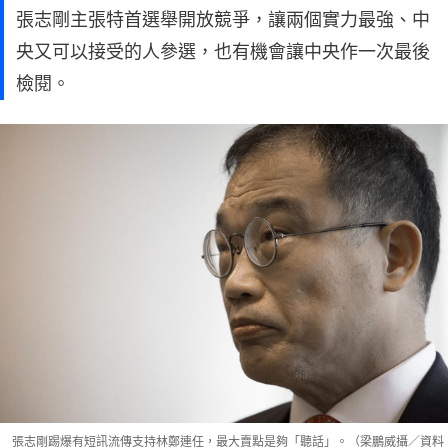
張志剛主張特首選舉開放競爭，讓兩個實力最強、中
央又可以接受的人參選，也有機會讓中央作一次最後
檢閱。
張志剛踢爆有短訊流傳支持林鄭連任，最大賣點是夠「聽話」。（梁鵬威攝／資料