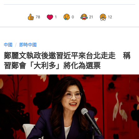
78
1
0
21
12
中國
即時中國
鄭麗文執政後邀習近平來台北走走 稱
習鄭會「大利多」將化為選票