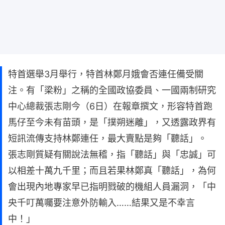
特首選舉3月舉行，特首林鄭月娥會否連任備受關
注。有「梁粉」之稱的全國政協委員、一國兩制研究
中心總裁張志剛今（6日）在報章撰文，形容特首跑
馬仔至今未有苗頭，是「撲朔迷離」，又透露政界有
短訊流傳支持林鄭連任，最大賣點是夠「聽話」。
張志剛質疑有關說法無稽，指「聽話」與「忠誠」可
以相差十萬九千里；而且若果林鄭真「聽話」，為何
會出現內地專家早已指明戮破的機組人員漏洞，「中
央千叮萬囑要注意外防輸入……結果又是不幸言
中！」