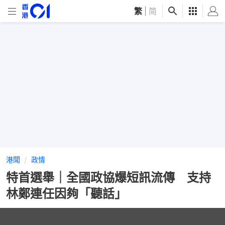
繁
|
简
港聞
政情
特首選舉｜全國政協爆短訊流傳 支持
林鄭連任因夠「聽話」