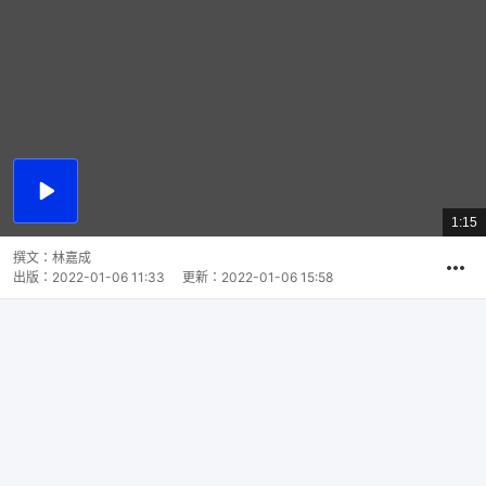
播
放
1:15
總
影
共
片
時
撰文：
林嘉成
間
出版：
2022-01-06 11:33
更新：
2022-01-06 15:58