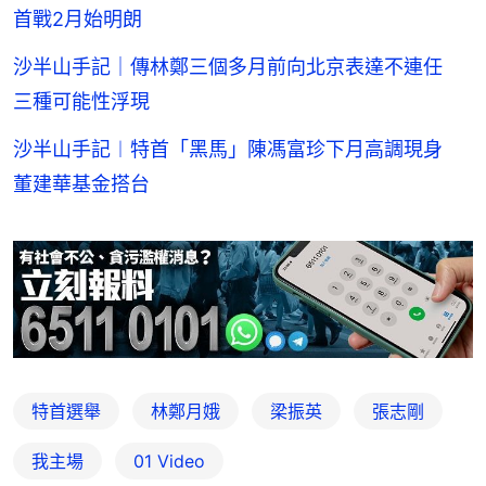
首戰2月始明朗
沙半山手記｜傳林鄭三個多月前向北京表達不連任
三種可能性浮現
沙半山手記︱特首「黑馬」陳馮富珍下月高調現身
董建華基金搭台
特首選舉
林鄭月娥
梁振英
張志剛
我主場
01 Video