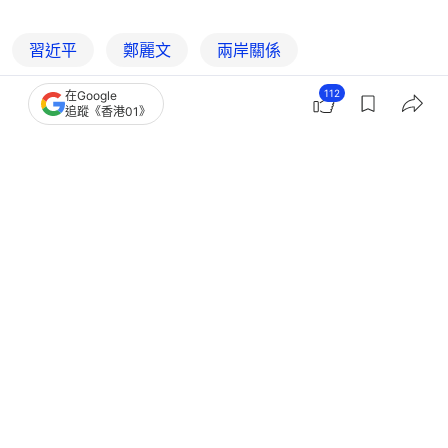
習近平
鄭麗文
兩岸關係
112
在Google
追蹤《香港01》
16
1
0
0
1
中國
中國觀察
台海有戰事｜形勢已變 鄭麗文必須超越
連戰