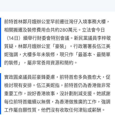
前特首林鄭月娥辦公室早前遷往灣仔入境事務大樓，
相關搬遷及裝修費用合共約280萬元。立法會今日
（14日）續舉行財委會特別會議。新民黨議員李梓敬
質疑，林鄭月娥辦公室「豪裝」。行政署署長伍江美
妮強調，大樓多年未裝修，現只作「最基本、最簡單
的裝修」，屬非常善用資源和簡約。
實政圓桌議員莊豪鋒憂慮，前特首愈多負擔愈大，促
檢討現有安排。伍江美妮指，前特首仍為香港做非常
重要工作，說好香港故事，沒計劃削減支援。她感謝
每位前特首繼續以無償，為香港做推廣的工作，強調
工作屬自願性質，他們沒有收取任何津貼或薪酬。