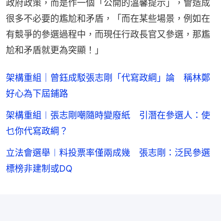
政府政策，而是作一個「公開的溫馨提示」，會造成
很多不必要的尷尬和矛盾，「而在某些場景，例如在
有競爭的參選過程中，而現任行政長官又參選，那尷
尬和矛盾就更為突顯！」
架構重組｜曾鈺成駁張志剛「代寫政綱」論 稱林鄭
好心為下屆鋪路
架構重組︱張志剛嘲隨時變廢紙 引潛在參選人：使
乜你代寫政綱？
立法會選舉︱料投票率僅兩成幾 張志剛：泛民參選
標榜非建制或DQ