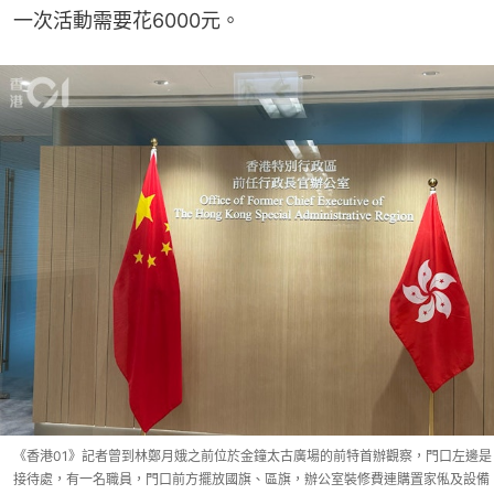
一次活動需要花6000元。
《香港01》記者曾到林鄭月娥之前位於金鐘太古廣場的前特首辦觀察，門口左邊是
接待處，有一名職員，門口前方擺放國旗、區旗，辦公室裝修費連購置家俬及設備