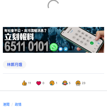
林鄭月娥
11
0
1
5
23
港聞
政情