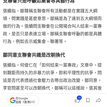
支聯會只是呼籲如集會等具體行為
張續指，鄒聲稱支聯會所有活動都是在實踐五大綱
領，問實踐是甚麼意思。鄒稱是為了達到五大綱領而
做的行為。張續問支聯會在公開場合叫人結束一黨專
政，是否只是表達立場。鄒稱支聯會呼籲的都是具體
行為，例如去示威集會、聯署等。
鄒同意支聯會共識是改朝換代
張續指，何俊仁在「如何結束一黨專政」文章中，提
到艱鉅而持久的非暴力抗爭，即和平理性的抗爭，問
這是否代表透過社會壓力去帶出政治改變，鄒同意。
李官問甚至可以改朝換代，鄒稱可以這樣說。張其後
問，支聯會共識是否要改朝換代，鄒同意。
10
在Google
追蹤《香港01》