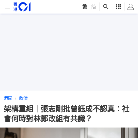
繁
|
简
港聞
政情
架構重組｜張志剛批曾鈺成不認真：社
會何時對林鄭改組有共識？