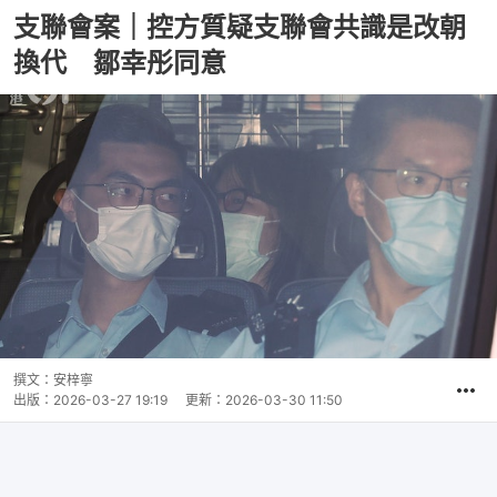
支聯會案｜控方質疑支聯會共識是改朝
換代 鄒幸彤同意
撰文：
安梓寧
出版：
2026-03-27 19:19
更新：
2026-03-30 11:50