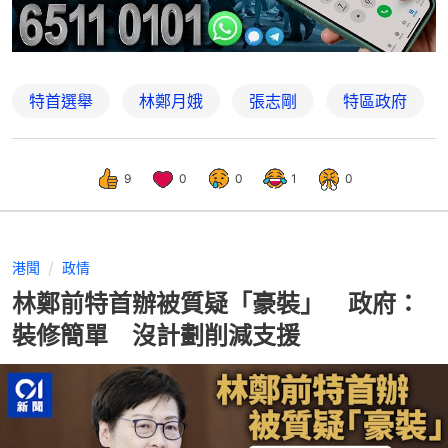
特首選舉
林鄭月娥
張志剛
特區政府
9
0
0
1
0
港聞
政情
林鄭前特首辦被質疑「豪裝」 政府：
裝修簡單 沒計劃削減支援