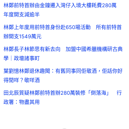
林鄭前特首辦由金鐘遷入灣仔入境大樓耗費280萬
年度開支減逾半
林鄭上年度用前特首身份赴650場活動 所有前特首
辦開支1549萬元
林鄭長子林節思有新去向 加盟中國希臘機構研古典
學｜政壇諸事町
葉劉憶林鄭退休趣聞：有舊同事同佢敬酒，佢話你好
得閒咩？敬咩酒
田北辰質疑林鄭前特首辦280萬裝修「倒落海」 行
政署：物盡其用