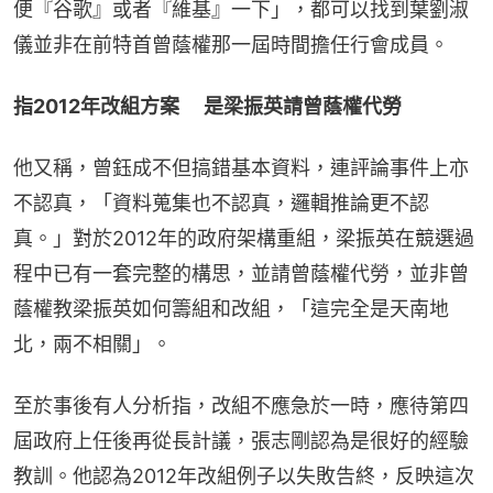
便『谷歌』或者『維基』一下」，都可以找到葉劉淑
儀並非在前特首曾蔭權那一屆時間擔任行會成員。
指2012年改組方案　 是梁振英請曾蔭權代勞
他又稱，曾鈺成不但搞錯基本資料，連評論事件上亦
不認真，「資料蒐集也不認真，邏輯推論更不認
真。」對於2012年的政府架構重組，梁振英在競選過
程中已有一套完整的構思，並請曾蔭權代勞，並非曾
蔭權教梁振英如何籌組和改組，「這完全是天南地
北，兩不相關」。
至於事後有人分析指，改組不應急於一時，應待第四
屆政府上任後再從長計議，張志剛認為是很好的經驗
教訓。他認為2012年改組例子以失敗告終，反映這次