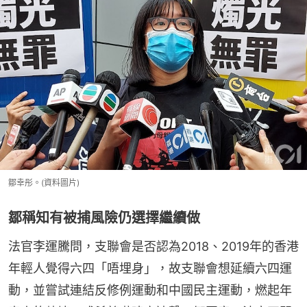
鄒幸彤。(資料圖片)
鄒稱知有被捕風險仍選擇繼續做
法官李運騰問，支聯會是否認為2018、2019年的香港
年輕人覺得六四「唔埋身」，故支聯會想延續六四運
動，並嘗試連結反修例運動和中國民主運動，燃起年