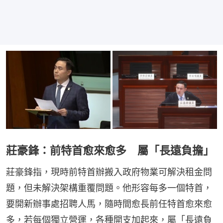
莊豪鋒：前特首愈來愈多 屬「長遠負擔」
莊豪鋒指，現時前特首辦搬入政府物業可解決租金問
題，但未解決架構重覆問題。他形容每多一個特首，
要開新辦事處招聘人馬，隨時間愈長前任特首愈來愈
多，若每個獨立營運，各種開支加起來，屬「長遠負