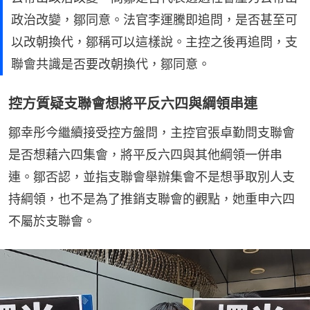
政治改變，鄒同意。法官李運騰即追問，是否甚至可
以改朝換代，鄒稱可以這樣說。主控之後再追問，支
聯會共識是否要改朝換代，鄒同意。
控方質疑支聯會想將平反六四與綱領串連
鄒幸彤今繼續接受控方盤問，主控官張卓勤問支聯會
是否想藉六四集會，將平反六四與其他綱領一併串
連。鄒否認，並指支聯會舉辦集會不是想爭取別人支
持綱領，也不是為了推銷支聯會的觀點，她重申六四
不屬於支聯會。