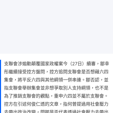
支聯會涉煽動顛覆國家政權案今（27日）續審，鄒幸
彤繼續接受控方盤問，控方追問支聯會是否想藉六四
集會，將平反六四與其他綱領一併串連。鄒否認，並
指支聯會舉辦集會並非想爭取別人支持綱領，也不是
為了推銷支聯會的觀點，重申六四並不屬於支聯會。
控方在引述何俊仁透的文章，指何曾提過用社會壓力
去帶出政治改變，問鄒是否代表透過社會壓力去帶出