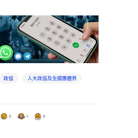
政協
人大政協及全國團體界
0
1
0
荊升旗禮李家超、三前特首出席
44