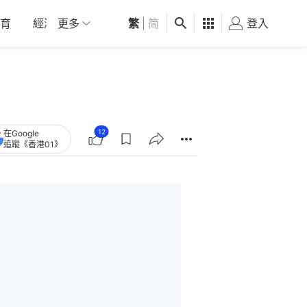
育
經濟
更多
01深圳
繁
觀點
|
简
健康
好食玩飛
登入
女
12
在Google
追蹤《香港01》