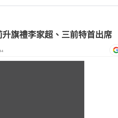
熱門文
涂謹申低調
0:00
總
者取回護
共
時
間
，特區政府在灣仔金紫荊廣場舉行升旗儀
責班子等均出席。三名前特首曾蔭權、
首名特首董建華則連續六年缺席。董建