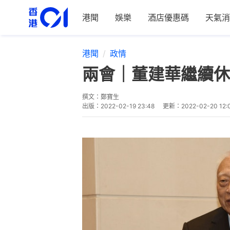
港聞
娛樂
酒店優惠碼
天氣消
港聞
政情
兩會｜董建華繼續休
撰文：
鄭寶生
出版：
2022-02-19 23:48
更新：
2022-02-20 12: