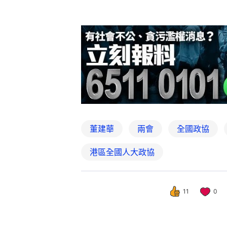
董建華
兩會
全國政協
港區全國人大政協
11
0
港聞
政情
回歸29周年｜金紫
撰文：
林彥汛
出版：
2026-07-01 07:30
更新：
2026-07-01 14: