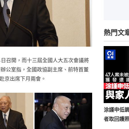
熱門文
4日召開，而十三屆全國人大五次會議將
華辦公室指，全國政協副主席、前特首董
赴京出席下月兩會。
涂謹申低調
者取回護