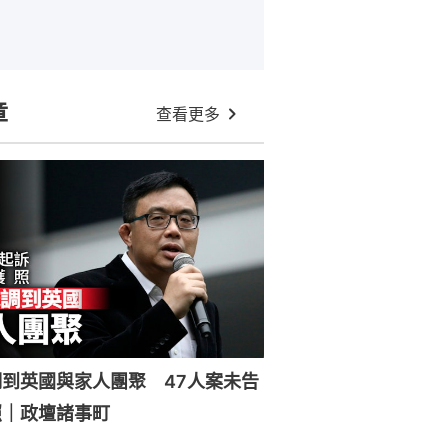
章
查看更多
到英國與家人團聚 47人案未告
照｜政壇諸事町