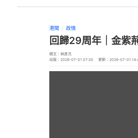
播
放
影
片
今日（1日）是香港回歸29周年
式。特首李家超伉儷、特區政府問
林鄭月娥及梁振英都有現身，不過