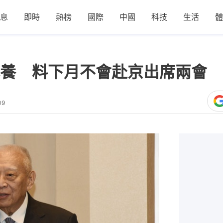
息
即時
熱榜
國際
中國
科技
生活
體
養 料下月不會赴京出席兩會
09