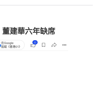
章
查看更多
到英國與家人團聚 47人案未告
照｜政壇諸事町
胡志偉險被英國遣返 陳婉嫻：錯信
狡猾英國自討苦吃 留港風險低