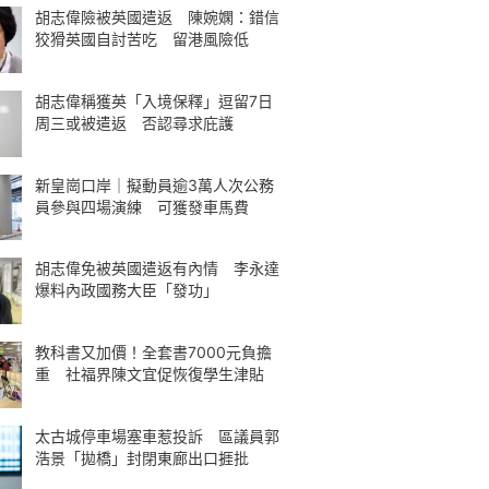
胡志偉險被英國遣返 陳婉嫻：錯信
狡猾英國自討苦吃 留港風險低
胡志偉稱獲英「入境保釋」逗留7日
周三或被遣返 否認尋求庇護
新皇崗口岸｜擬動員逾3萬人次公務
員參與四場演練 可獲發車馬費
胡志偉免被英國遣返有內情 李永達
爆料內政國務大臣「發功」
教科書又加價！全套書7000元負擔
重 社福界陳文宜促恢復學生津貼
太古城停車場塞車惹投訴 區議員郭
浩景「拋橋」封閉東廊出口捱批