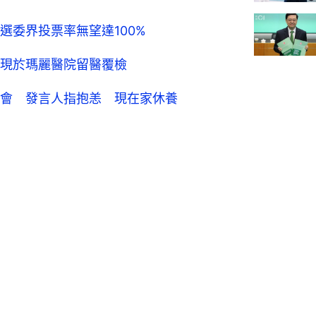
選委界投票率無望達100%
現於瑪麗醫院留醫覆檢
會 發言人指抱恙 現在家休養