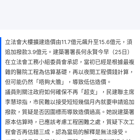
立法會大樓擴建造價由11.7億元飆升至15.6億元，須
追加撥款3.9億元。建築署署長何永賢今早（25日）
在立法會工務小組委員會承認，當初已經是根據最複
雜的醫院工程為估算基礎，再以夜間工程價錢計算，
但可能仍然「唔夠大膽」，導致低估造價。
議員則關注政府如何確保不再「超支」，民建聯主席
李慧琼指，市民難以接受短短幾個月內就要申請追加
撥款，質疑是否因圍標而導致造價過高。她說建築署
原本估算時，已應該考慮工程困難之處，質疑下次工
程會否再估錯三成，認為當局的解釋是無法接受。