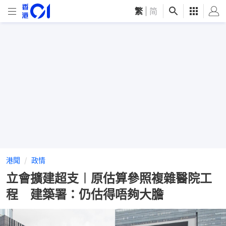
繁
|
简
港聞
政情
立會擴建超支︱原估算參照複雜醫院工
程 建築署：仍估得唔夠大膽