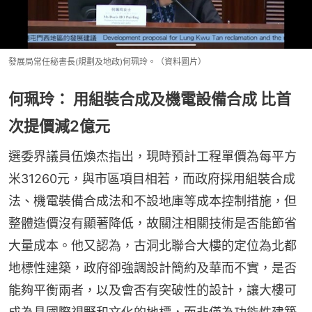
發展局常任秘書長(規劃及地政)何珮玲。（資料圖片）
何珮玲： 用組裝合成及機電設備合成 比首
次提價減2億元
選委界議員伍煥杰指出，現時預計工程單價為每平方
米31260元，與市區項目相若，而政府採用組裝合成
法、機電裝備合成法和不設地庫等成本控制措施，但
整體造價沒有顯著降低，故關注相關技術是否能節省
大量成本。他又認為，古洞北聯合大樓的定位為北都
地標性建築，政府卻強調設計簡約及華而不實，是否
能夠平衡兩者，以及會否有突破性的設計，讓大樓可