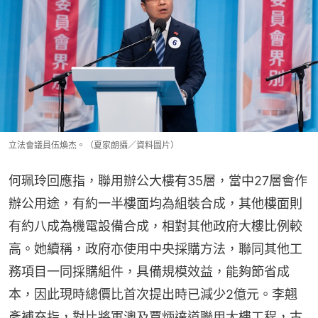
立法會議員伍煥杰。（夏家朗攝／資料圖片）
何珮玲回應指，聯用辦公大樓有35層，當中27層會作
辦公用途，有約一半樓面均為組裝合成，其他樓面則
有約八成為機電設備合成，相對其他政府大樓比例較
高。她續稱，政府亦使用中央採購方法，聯同其他工
務項目一同採購組件，具備規模效益，能夠節省成
本，因此現時總價比首次提出時已減少2億元。李翹
彥補充指，對比將軍澳及賈炳達道聯用大樓工程，古