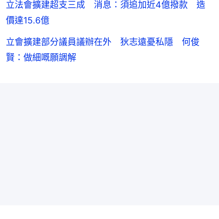
立法會擴建超支三成 消息：須追加近4億撥款 造
價達15.6億
立會擴建部分議員議辦在外 狄志遠憂私隱 何俊
賢：做細嘅願調解