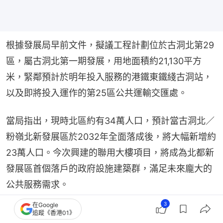
根據發展局早前文件，擬議工程計劃位於古洞北第29
區，屬古洞北第一期發展，用地面積約21,130平方
米，緊鄰預計於明年投入服務的港鐵東鐵綫古洞站，
以及即將投入運作的第25區公共運輸交匯處。
當局指出，現時北區約有34萬人口，預計當古洞北／
粉嶺北新發展區於2032年全面落成後，將大幅新增約
23萬人口。今次興建的聯用大樓項目，將成為北都新
發展區首個落戶的政府設施建築群，滿足未來龐大的
公共服務需求。
3
在Google
擬建的聯用大樓由康文署及衞生署等部門進駐，主要
追蹤《香港01》