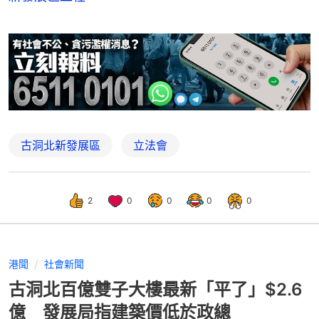
古洞北新發展區
立法會
2
0
0
0
0
港聞
社會新聞
古洞北百億雙子大樓最新「平了」$2.6
億 發展局指建築價低於政總