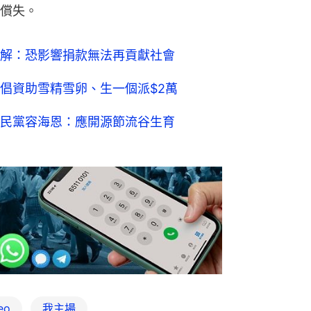
償失。
解：恐影響捐款無法再貢獻社會
倡資助雪精雪卵、生一個派$2萬
民黨容海恩：應開源節流谷生育
eo
我主場