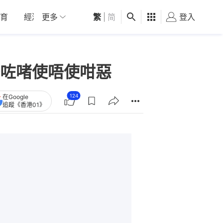
育
經濟
更多
01深圳
繁
觀點
|
简
健康
好食玩飛
登入
女
咗啫使唔使咁惡
124
在Google
追蹤《香港01》