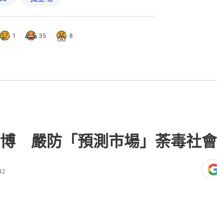
1
35
8
博 嚴防「預測市場」荼毒社會
42