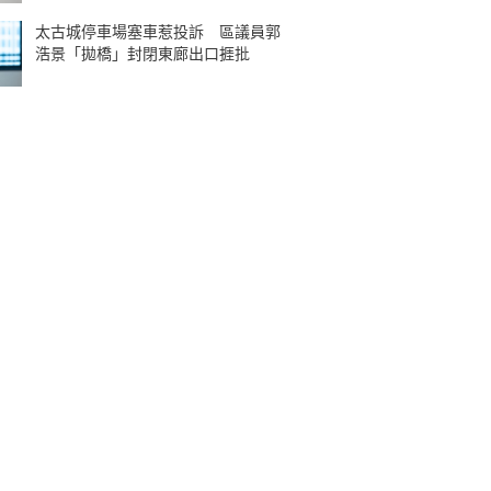
太古城停車場塞車惹投訴 區議員郭
浩景「拋橋」封閉東廊出口捱批