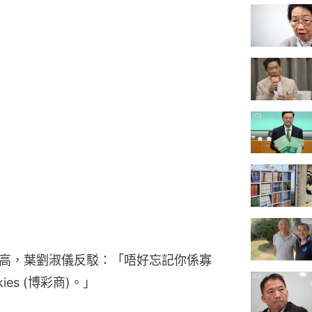
高，葉劉淑儀反駁：「唔好忘記你係寡
es (博彩商)。」