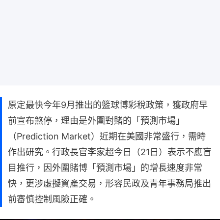
原定最快今年9月推出的籃球博彩稅政策，獲政府早
前宣布煞停，理由是外圍對賭的「預測市場」
（Prediction Market）近期在美國非常盛行，需時
作出研究。行政長官李家超今日（21日）表示不應盲
目推行，因外圍賭博「預測市場」的增長速度非常
快，更涉虛擬資產交易，形容民政及青年事務局推出
前審慎控制風險正確。