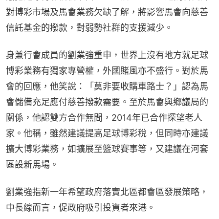
對博彩市場及馬會業務欠缺了解，將影響馬會向慈善
信託基金的撥款，對弱勢社群的支援減少。
身兼行會成員的劉業強重申，世界上沒有地方就足球
博彩業務有獨家專營權，外國賭風亦不盛行。對於馬
會的回應，他笑說：「莫非要收購車路士？」認為馬
會儲備充足應付慈善撥款需要。至於馬會與鄉議局的
關係，他認雙方合作無間，2014年已合作探望老人
家。他稱，雖然建議提高足球博彩稅，但同時亦建議
擴大博彩業務，如擴展至籃球賽事等，又建議在河套
區設新馬場。
劉業強指新一年希望政府落實北區都會區發展策略，
中長線而言，促政府吸引投資者來港。