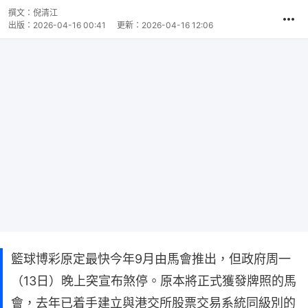
撰文：
倪清江
出版：
2026-04-16 00:41
更新：
2026-04-16 12:06
籃球博彩原定最快今年9月由馬會推出，但政府周一
（13日）晚上突宣布煞停。原本將正式獲發牌照的馬
會，去年已着手建立與港交所股票交易系統同級別的