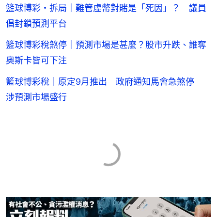
籃球博彩・拆局｜難管虛幣對賭是「死因」？ 議員
倡封鎖預測平台
籃球博彩稅煞停｜預測市場是甚麼？股市升跌、誰奪
奧斯卡皆可下注
籃球博彩稅｜原定9月推出 政府通知馬會急煞停
涉預測市場盛行