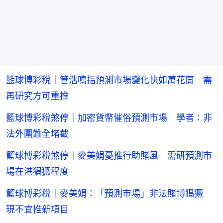
籃球博彩稅｜管浩鳴指預測市場變化快如萬花筒 需
再研究方可重推
籃球博彩稅煞停｜加密貨幣催俗預測市場 學者：非
法外圍難全堵截
籃球博彩稅煞停｜麥美娟憂推行助賭風 需研預測市
場在港猖獗程度
籃球博彩稅｜麥美娟：「預測市場」非法賭博猖獗
現不宜推新項目