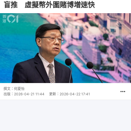
盲推 虛擬幣外圍賭博增速快
撰文：
何夏怡
出版：
2026-04-21 11:44
更新：
2026-04-22 17:41