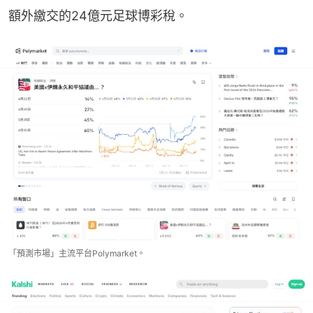
額外繳交的24億元足球博彩稅。
「預測市場」主流平台Polymarket。