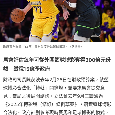
政府宣布昨晚（14日）宣布叫停推進籃球博彩。（路透社）
馬會評估每年可從外圍籃球博彩奪得300億元份
額 繳稅15億予政府
財政司司長陳茂波去年2月26日在財政預算案，就籃
球博彩合法化「轉軚」開綠燈，並要求馬會提交意
見；當局之後展開諮詢。立法會去年9月三讀通過
《2025年博彩稅（修訂）條例草案》，落實籃球博彩
合法化。政府計劃參考現時賽馬和足球博彩的模式，