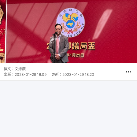
撰文：
文維廣
出版：
2023-01-29 16:09
更新：
2023-01-29 18:23