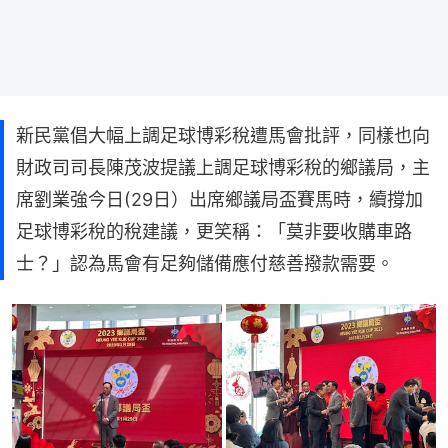
新民黨倡大幅上調足球博彩稅遭馬會批評，同樣也向
財政司司長陳茂波提議上調足球博彩稅的鄉議局，主
席劉業強今日(29日）出席鄉議局盃賽馬時，續撐加
足球博彩稅的稅建議，更笑稱：「莫非要收購車路
士？」認為馬會有足夠儲備應付慈善撥款需要。