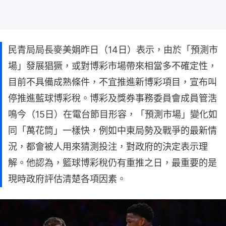
民青局局長麥美娟昨日（14日）表示，由於「預測市
場」發展猖獗，或對博彩市場帶來相當多不確定性，
目前不具備成熟條件，不宜推進新博彩項目，宣布叫
停推進藍球博彩稅。博彩及獎券事務委員會成員管浩
鳴今（15日）在電台節目形容，「預測市場」變化如
同「萬花筒」一樣快，例如中東局勢及戰爭的最新情
況，都會被人用來猜測投注，對政府的決定表示理
解。他認為，籃球博彩稅仍有重推之日，最重要的是
現時政府評估清楚各項因素。