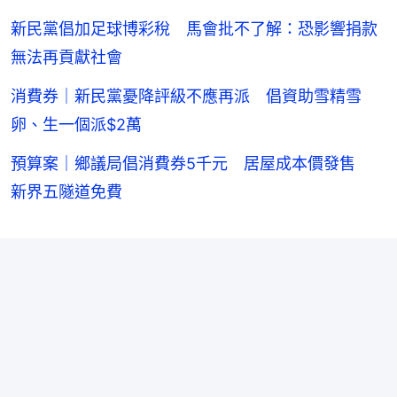
新民黨倡加足球博彩稅 馬會批不了解：恐影響捐款
無法再貢獻社會
消費券｜新民黨憂降評級不應再派 倡資助雪精雪
卵、生一個派$2萬
預算案｜鄉議局倡消費券5千元 居屋成本價發售
新界五隧道免費