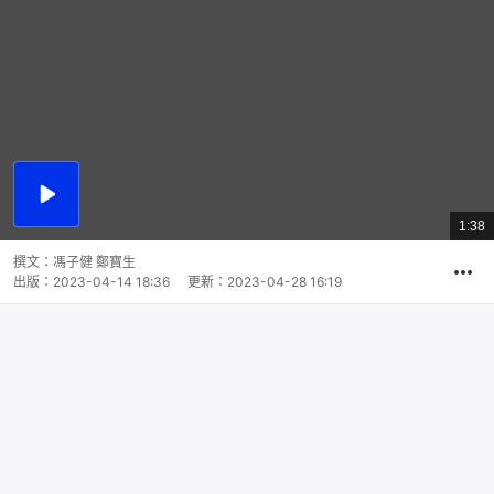
播
放
1:38
總
影
共
片
時
撰文：
馮子健 鄭寶生
間
出版：
2023-04-14 18:36
更新：
2023-04-28 16:19