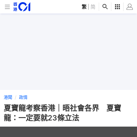
繁
|
简
港聞
政情
夏寶龍考察香港｜晤社會各界 夏寶
龍：一定要就23條立法