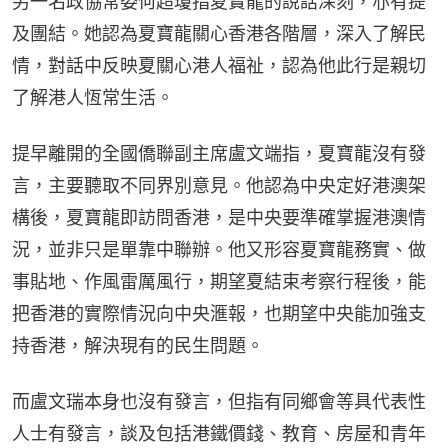
另一名政協常委何超瓊指夏寶龍的說話深刻，亦有提
及團結。她認為夏寶龍關心香港各階層，深入了解民
情，對話中反映夏關心港人福祉，認為他此行是親切
了解港人恆常生活。
提早離開的全國僑聯副主席盧文端指，夏寶龍沒有發
言，主要聽取不同界別意見。他認為中央定好港澳架
構後，夏寶龍即訪問香港，是中央要準確掌握港澳情
況，並非只是單靠中聯辦。他又形容夏寶龍務實、做
事貼地、作風雷厲風行，期望夏結束考察行程後，能
把香港的實際情況向中央滙報，也期望中央能加強支
持香港，解決現有的民生問題。
而盧文瑞本身也沒有發言，但指有同鄉會等具代表性
人士有發言，談及包括港鐵價錢、教育、房屋和青年