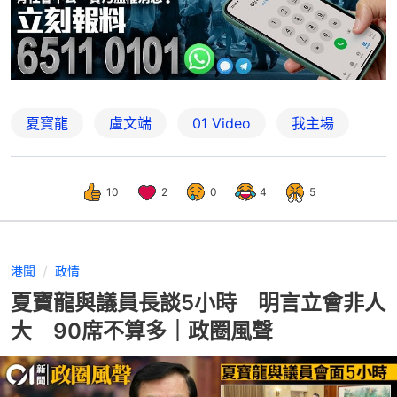
夏寶龍
盧文端
01 Video
我主場
10
2
0
4
5
港聞
政情
夏寶龍與議員長談5小時 明言立會非人
大 90席不算多｜政圈風聲