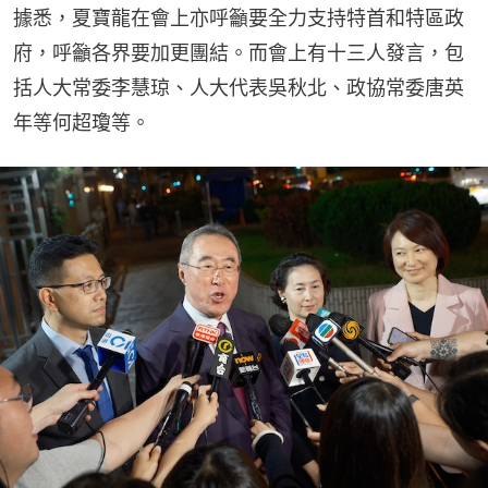
據悉，夏寶龍在會上亦呼籲要全力支持特首和特區政
府，呼籲各界要加更團結。而會上有十三人發言，包
括人大常委李慧琼、人大代表吳秋北、政協常委唐英
年等何超瓊等。