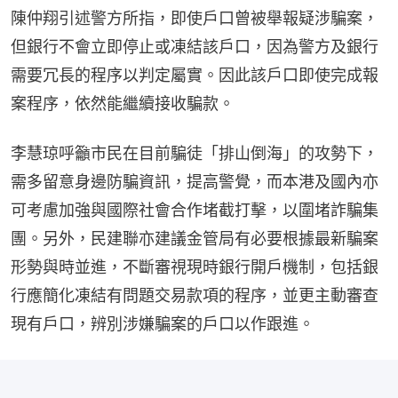
陳仲翔引述警方所指，即使戶口曾被舉報疑涉騙案，
但銀行不會立即停止或凍結該戶口，因為警方及銀行
需要冗長的程序以判定屬實。因此該戶口即使完成報
案程序，依然能繼續接收騙款。
李慧琼呼籲市民在目前騙徒「排山倒海」的攻勢下，
需多留意身邊防騙資訊，提高警覺，而本港及國內亦
可考慮加強與國際社會合作堵截打擊，以圍堵詐騙集
團。另外，民建聯亦建議金管局有必要根據最新騙案
形勢與時並進，不斷審視現時銀行開戶機制，包括銀
行應簡化凍結有問題交易款項的程序，並更主動審查
現有戶口，辨別涉嫌騙案的戶口以作跟進。