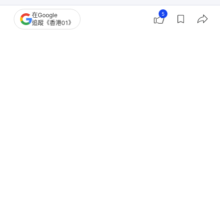
5
在Google
追蹤《香港01》
撰文：
任葆穎
出版：
2026-05-04 07:00
更新：
2026-05-04 18:52
警方今年首季錄得9,427宗騙案，當中一成為投資騙