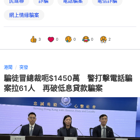
民建聯
詐騙
電話騙案
電信詐騙
網上情緣騙案
3
0
0
0
2
港聞
突發
騙徒冒總裁呃$1450萬 警打擊電話騙
案拉61人 再破低息貸款騙案