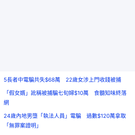
5長者中電騙共失$68萬 22歲女涉上門收錢被捕
「假女婿」訛稱被捕騙七旬婦$10萬 食髓知味終落
網
24歲內地男墮「執法人員」電騙 過數$120萬拿取
「無罪案證明」