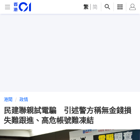
繁
|
简
港聞
政情
民建聯親試電騙 引述警方稱無金錢損
失難跟進、高危帳號難凍結