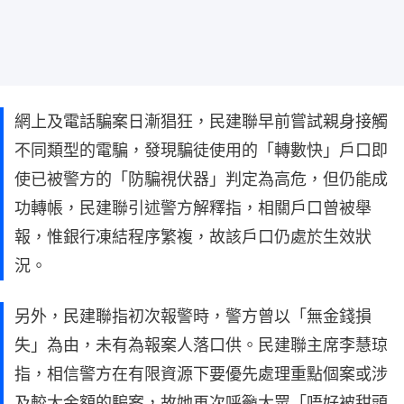
網上及電話騙案日漸猖狂，民建聯早前嘗試親身接觸
不同類型的電騙，發現騙徒使用的「轉數快」戶口即
使已被警方的「防騙視伏器」判定為高危，但仍能成
功轉帳，民建聯引述警方解釋指，相關戶口曾被舉
報，惟銀行凍結程序繁複，故該戶口仍處於生效狀
況。
另外，民建聯指初次報警時，警方曾以「無金錢損
失」為由，未有為報案人落口供。民建聯主席李慧琼
指，相信警方在有限資源下要優先處理重點個案或涉
及較大金額的騙案，故她再次呼籲大眾「唔好被甜頭