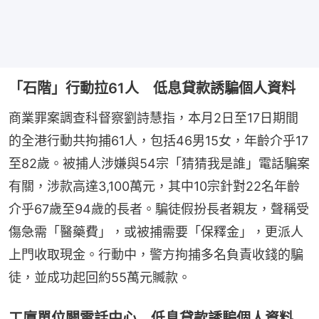
「石階」行動拉61人 低息貸款誘騙個人資料
商業罪案調查科督察劉詩慧指，本月2日至17日期間
的全港行動共拘捕61人，包括46男15女，年齡介乎17
至82歲。被捕人涉嫌與54宗「猜猜我是誰」電話騙案
有關，涉款高達3,100萬元，其中10宗針對22名年齡
介乎67歲至94歲的長者。騙徒假扮長者親友，聲稱受
傷急需「醫藥費」，或被捕需要「保釋金」，更派人
上門收取現金。行動中，警方拘捕多名負責收錢的騙
徒，並成功起回約55萬元贓款。
工廈單位闢電話中心 低息貸款誘騙個人資料