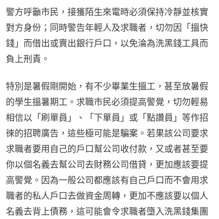
警方呼籲市民，接獲陌生來電時必須保持冷靜並核實
對方身份；同時警告年輕人及求職者，切勿因「搵快
錢」而借出或賣出銀行戶口，以免淪為洗黑錢工具而
負上刑責。
特別是暑假剛開始，有不少畢業生搵工，甚至放暑假
的學生搵暑期工。求職市民必須提高警覺，切勿輕易
相信以「刷單員」、「下單員」或「點讚員」等作招
徠的招聘廣告，這些極可能是騙案。若果該公司要求
求職者要用自己的戶口幫公司收付款，又或者甚至要
你以個名義去幫公司去財務公司借貸，更加應該要提
高警覺。因為一般公司都應該有自己戶口而不會用求
職者的私人戶口去做資金周轉，更加不應該要以個人
名義去背上債務，這可能會令求職者墮入洗黑錢集團