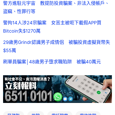
警方進駐元宇宙 教提防投資騙案、非法入侵帳戶、
盜竊、性罪行等
警拘14人涉24宗騙案 女苦主被呃下載假APP買
Bitcoin失$1270萬
29歲男Grindr認識男子成情侶 被騙投資虛擬貨幣失
$55萬
刷單員騙案│48歲男子墮求職陷阱 被騙40萬元