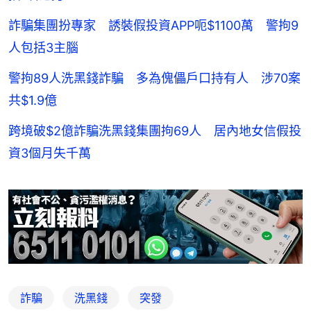
詐騙集團扮專家 誘裝假投資APP呃$1100萬 警拘9
人包括3主腦
警拘89人洗黑錢詐騙 多為傀儡戶口持有人 涉70案
共$1.9億
跨境破$2億詐騙洗黑錢集團拘69人 居內地女信假投
資3個月失千萬
詐騙
洗黑錢
突發