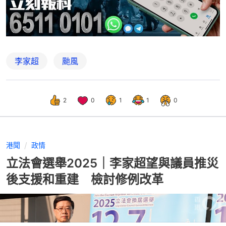
李家超
颱風
2
0
1
1
0
港聞
政情
立法會選舉2025｜李家超望與議員推災
後支援和重建 檢討修例改革