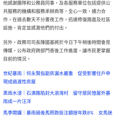
他感謝團隊和公務員同事，及各服務單位包括提供公
共服務的機構和服務承辦商等，全心一致，通力合
作，在過去數天不分晝夜工作，迅速修復路面及社區
設施，肯定並感激他們的付出。
另外，政務司司長陳國基將於今日下午稍後時間會見
傳媒，公布政府跨部門善後工作進度，讓市民更掌握
目前的情況。
世紀暴雨｜何永賢指劏房漏水嚴重 促受影響住戶申
現成過渡性房屋
黑雨水浸｜石澳路陷封大浪灣村 留守居民憶屋外暴
雨成一片汪洋
馬季開鑼｜暴雨過後馬照跑投注額按年跌8% 女馬迷