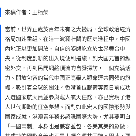
來稿作者：王栢榮
當前，世界正處於百年未有之大變局，全球政治經濟
格局加速重組。在這一波瀾壯闊的歷史進程中，中國
內地正以更加開放、自信的姿態屹立於世界舞台中
央。從制度創新的出入境便利措施，到大國元首的頻
密外交，再到民間網絡頂流的自發探訪，一個充滿活
力、開放包容的當代中國正高舉人類命運共同體的旗
幟，吸引着全球的關注。香港首位載荷專家日前成功
入選國家航天員並參與載人航天任務，亦已實現了港
人世代期盼的征空夢想。面對如此宏大的國際形勢與
國家成就，港澳青年務必認識國際大勢，尤其要明白
「一國兩制」本身也是兼容並包、各美其美的象徵，