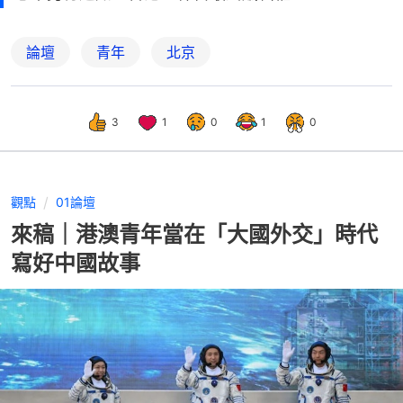
論壇
青年
北京
3
1
0
1
0
觀點
01論壇
來稿｜港澳青年當在「大國外交」時代
寫好中國故事