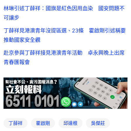
林琳引述丁薛祥：國旗是紅色因用血染 國安問題不
可讓步
丁薛祥見港澳青年沒提區選、23條 霍啟剛引述稱要
推動國家安全觀
赴京參與丁薛祥接見港澳青年活動 卓永興晚上出席
青春匯報會
丁薛祥
霍啟剛
邱達根
吳傑莊