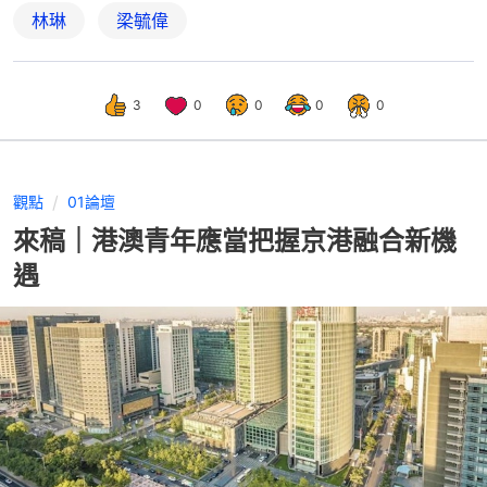
林琳
梁毓偉
3
0
0
0
0
觀點
01論壇
來稿｜港澳青年應當把握京港融合新機
遇