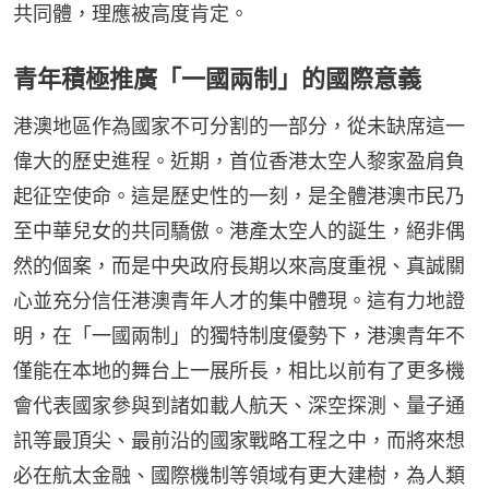
共同體，理應被高度肯定。
青年積極推廣「一國兩制」的國際意義
港澳地區作為國家不可分割的一部分，從未缺席這一
偉大的歷史進程。近期，首位香港太空人黎家盈肩負
起征空使命。這是歷史性的一刻，是全體港澳市民乃
至中華兒女的共同驕傲。港產太空人的誕生，絕非偶
然的個案，而是中央政府長期以來高度重視、真誠關
心並充分信任港澳青年人才的集中體現。這有力地證
明，在「一國兩制」的獨特制度優勢下，港澳青年不
僅能在本地的舞台上一展所長，相比以前有了更多機
會代表國家參與到諸如載人航天、深空探測、量子通
訊等最頂尖、最前沿的國家戰略工程之中，而將來想
必在航太金融、國際機制等領域有更大建樹，為人類