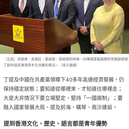
（左起）邱達根、吳傑莊、霍啟剛、梁毓偉和林琳，向傳媒匯報國務院常務副總理
丁薛祥接見港澳青年交流團的情況。（馮子健攝）
丁提及中國在共產黨領導下40多年高速經濟發展，仍
保持穩定狀態；要知道從哪裡來，才知道往哪裡走；
大是大非情況下要立場堅定，堅持「一國兩制」；要
融入國家發展大局、提及前海、橫琴、南沙建設。
提到香港文化、歷史、語言都是青年優勢