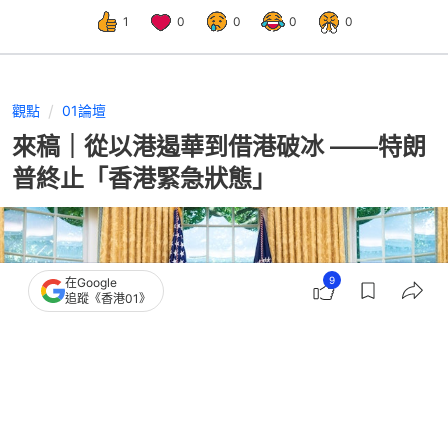
1
0
0
0
0
觀點
01論壇
來稿｜從以港遏華到借港破冰 ——特朗
普終止「香港緊急狀態」
9
在Google
追蹤《香港01》