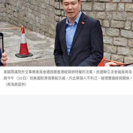
美國眾議院外交事務委員會通過撤香港經貿辦特權的法案。民建聯立法會議員周浩
鼎今午（30日）到美國駐港領事館示威，斥此舉損人不利己、破壞雙邊經貿關係。
（周浩鼎提供）