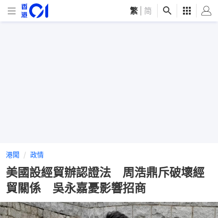
繁
|
简
港聞
政情
美國設經貿辦認證法 周浩鼎斥破壞經
貿關係 吳永嘉憂影響招商