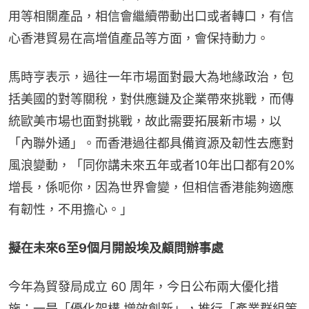
用等相關產品，相信會繼續帶動出口或者轉口，有信
心香港貿易在高增值產品等方面，會保持動力。
馬時亨表示，過往一年市場面對最大為地緣政治，包
括美國的對等關稅，對供應鏈及企業帶來挑戰，而傳
統歐美市場也面對挑戰，故此需要拓展新市場，以
「內聯外通」。而香港過往都具備資源及韌性去應對
風浪變動，「同你講未來五年或者10年出口都有20%
增長，係呃你，因為世界會變，但相信香港能夠適應
有韌性，不用擔心。」
擬在未來6至9個月開設埃及顧問辦事處
今年為貿發局成立 60 周年，今日公布兩大優化措
施：一是「優化架構 增效創新」，推行「產業群組策