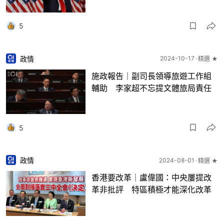
5
政情
2024-10-17
精選 ★
施政報告｜副司長領導旅遊工作組
輔助 李家超不忘提文體旅局責任
5
政情
2024-08-01
精選 ★
香港要改革｜盧偉國：中央屢提改
革非批評 特區積極才能深化改革