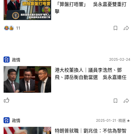
「算盤打唔響」 吳永嘉憂雙重打
擊
11
政情
2025-02-24
港大校董換人｜議員李浩然、鄧
飛、譚岳衡自動當選 吳永嘉連任
政情
2025-01-21
精選 ★
特朗普就職｜劉兆佳：不信為黎智