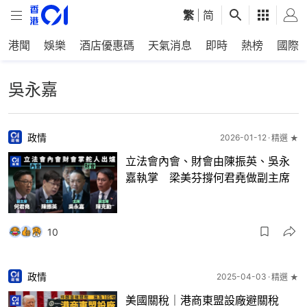
繁
|
简
港聞
娛樂
酒店優惠碼
天氣消息
即時
熱榜
國際
吳永嘉
政情
2026-01-12
精選 ★
立法會內會、財會由陳振英、吳永
嘉執掌 梁美芬撐何君堯做副主席
10
政情
2025-04-03
精選 ★
美國關稅｜港商東盟設廠避關稅