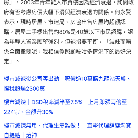
房」，2003年青年能入市買樓因為經濟衰退，詢問政
府有否考慮房價大幅下滑與經濟衰退的關係。何永賢
表示，現時居屋、市建局、房協出售房屋均超額認
購，居屋二手樓出售約80%是40歲以下市民認購，認
為年輕人置業願望強烈，但辣招要平衡，「減辣而唔
係全面撤辣呢，我相信係照顧咗咁多情況下的最好決
定」。
樓市減辣後公司客出動 呎價逾10萬購九龍站天璽、
慳稅超過2300萬
樓市減辣｜DSD稅率減半至7.5% 上月即漲兩倍至
224宗、金額升30%
樓市減辣無用、代理生意難做！ 直擊代理舖變淘寶
自提點｜燈神