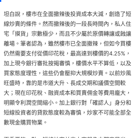
坦白說，樓市在全面撤辣後投資成本大減，創造了短
線炒賣的條件。然而撤辣後的一段長時間內，私人住
宅「摸貨」宗數極少，而且不少屬於原價轉讓或蝕讓
離場。筆者認為，雖然樓市已全面撤辣，但如今買樓
仍然需要支付從價印花稅，最高達到樓價的4.25%，
加上現今銀行審批按揭審慎，樓價水平不算低，以及
買家態度理性，這些仍會壓抑大規模炒賣。以前炒風
旺盛時，靠的是市道大升、長成交期和議價空間較
大；現在印花稅、融資成本和買賣佣金等費用龐大，
明顯令利潤空間縮小。加上銀行對「確認人」身分和
短線投資者的貸款態度較為審慎，炒家不可能全部全
數現金購買物業。