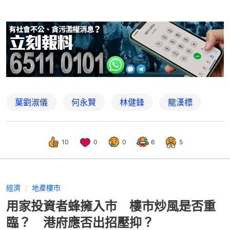
葉劉淑儀
何永賢
林健鋒
龍漢標
10
0
0
6
5
經濟
地產樓市
用家投資者蜂擁入市 樓市炒風是否重
臨？ 港府應否出招壓抑？