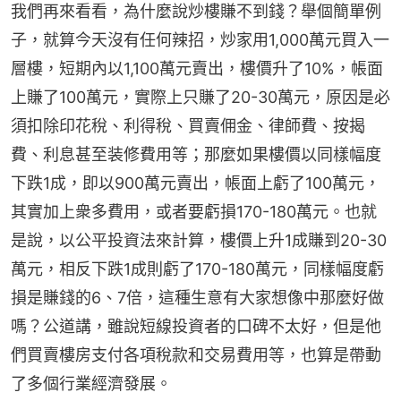
我們再來看看，為什麼說炒樓賺不到錢？舉個簡單例
子，就算今天沒有任何辣招，炒家用1,000萬元買入一
層樓，短期內以1,100萬元賣出，樓價升了10%，帳面
上賺了100萬元，實際上只賺了20-30萬元，原因是必
須扣除印花稅、利得稅、買賣佣金、律師費、按揭
費、利息甚至装修費用等；那麼如果樓價以同樣幅度
下跌1成，即以900萬元賣出，帳面上虧了100萬元，
其實加上衆多費用，或者要虧損170-180萬元。也就
是說，以公平投資法來計算，樓價上升1成賺到20-30
萬元，相反下跌1成則虧了170-180萬元，同樣幅度虧
損是賺錢的6、7倍，這種生意有大家想像中那麼好做
嗎？公道講，雖說短線投資者的口碑不太好，但是他
們買賣樓房支付各項稅款和交易費用等，也算是帶動
了多個行業經濟發展。