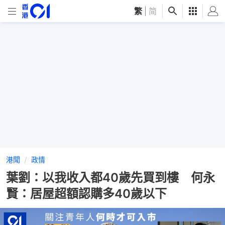
繁
|
简
港聞
政情
葉劉：以我收入都40歲先買到樓 何永
賢：居屋超額認購多40歲以下