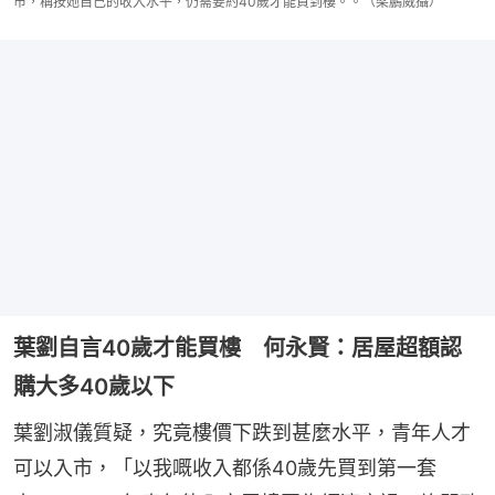
市，稱按她自己的收入水平，仍需要約40歲才能買到樓。。（梁鵬威攝）
葉劉自言40歲才能買樓 何永賢：居屋超額認
購大多40歲以下
葉劉淑儀質疑，究竟樓價下跌到甚麼水平，青年人才
可以入市，「以我嘅收入都係40歲先買到第一套