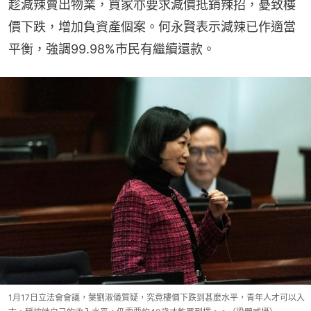
趁減辣賣出物業，買家亦要求減價抵銷辣招，憂致樓
價下跌，增加負資產個案。何永賢表示減辣已作適當
平衡，強調99.98%市民有繼續還款。
1月17日立法會會議，葉劉淑儀質疑，究竟樓價下跌到甚麼水平，青年人才可以入