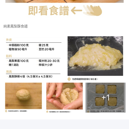
純素鳳梨酥食譜
+
1