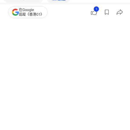
1
在Google
追蹤《香港01》
39
0
0
7
5
生活
教煮
菠蘿禁忌｜食菠蘿點解會刮脷？3招解決
最好配肉煮 2類人勿空腹吃