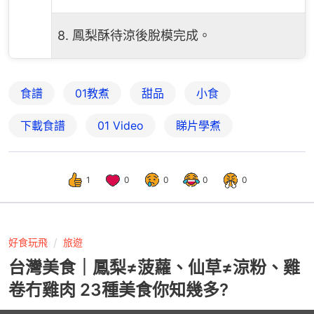
8. 鳳梨酥待涼後脫模完成。
食譜
01教煮
甜品
小食
下載食譜
01 Video
睇片學煮
1
0
0
0
0
好食玩飛
旅遊
台灣美食｜鳳梨≠菠蘿、仙草≠涼粉、雞
卷冇雞肉 23種美食你知幾多?