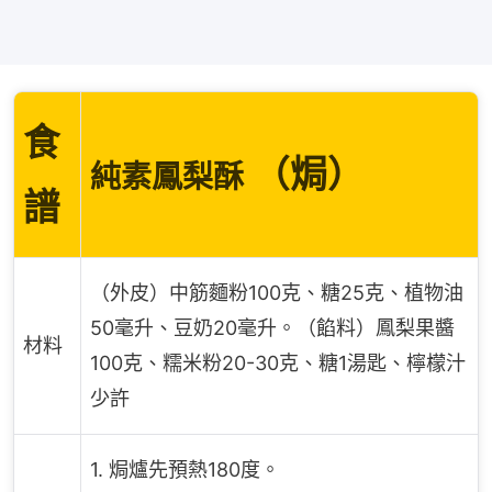
食
（焗）
純素鳳梨酥
譜
（外皮）中筋麵粉100克、糖25克、植物油
50毫升、豆奶20毫升。（餡料）鳳梨果醬
材料
100克、糯米粉20-30克、糖1湯匙、檸檬汁
少許
1. 焗爐先預熱180度。