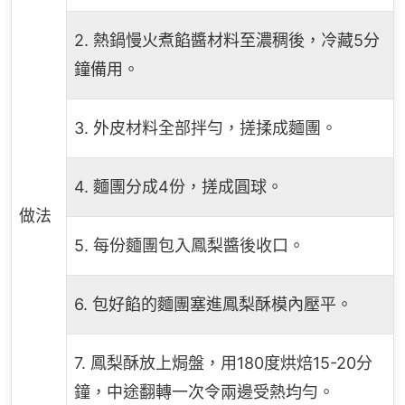
2. 熱鍋慢火煮餡醬材料至濃稠後，冷藏5分
鐘備用。
3. 外皮材料全部拌勻，搓揉成麵團。
4. 麵團分成4份，搓成圓球。
做法
5. 每份麵團包入鳳梨醬後收口。
6. 包好餡的麵團塞進鳳梨酥模內壓平。
7. 鳳梨酥放上焗盤，用180度烘焙15-20分
鐘，中途翻轉一次令兩邊受熱均勻。