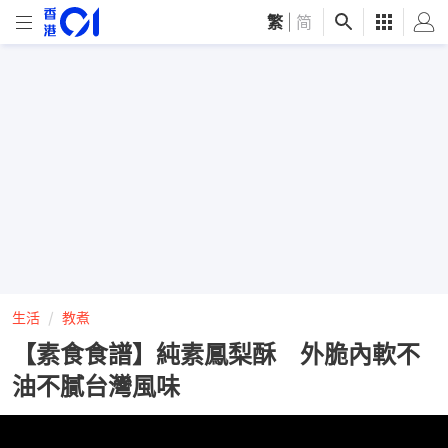
繁
|
简
生活
教煮
【素食食譜】純素鳳梨酥 外脆內軟不
油不膩台灣風味