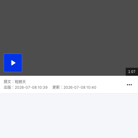
播
放
1:07
總
影
共
片
時
撰文：
程朗天
間
出版：
2026-07-08 10:39
更新：
2026-07-08 10:40