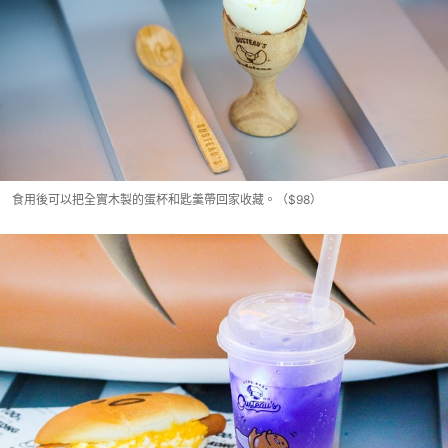
食用後可以把全實木製的蛋杯和匙羹帶回家收藏。（$98）