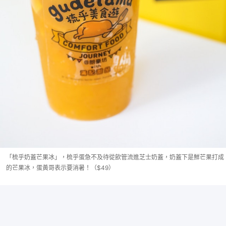
「梳乎奶蓋芒果冰」，梳乎蛋急不及待從飲管流進芝士奶蓋，奶蓋下是鮮芒果打成
的芒果冰，蛋黃哥表示要消暑！（$49）