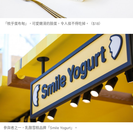
「梳乎蛋布甸」，可愛嫩滑的臉蛋，令人捨不得吃掉。（$18）
參與者之一，乳酪雪糕品牌「Smile Yogurt」。