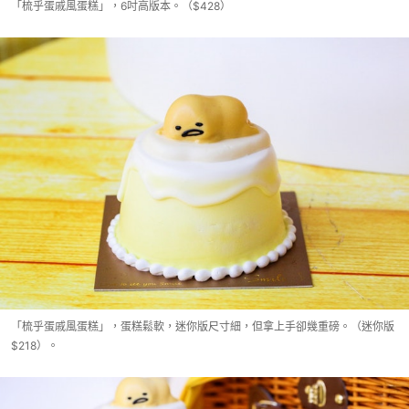
「梳乎蛋戚風蛋糕」，6吋高版本。（$428）
「梳乎蛋戚風蛋糕」，蛋糕鬆軟，迷你版尺寸細，但拿上手卻幾重磅。（迷你版
$218）。