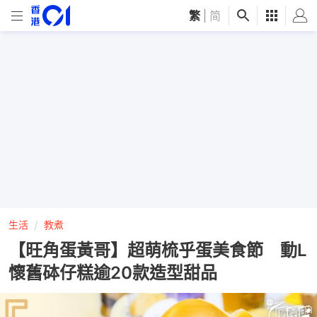
繁
|
简
生活
教煮
【旺角蛋黃哥】超萌梳乎蛋美食節 動L
懷舊砵仔糕逾20款造型甜品