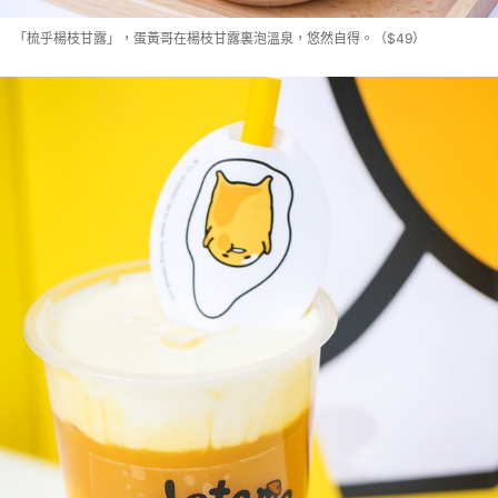
「梳乎楊枝甘露」，蛋黃哥在楊枝甘露裏泡溫泉，悠然自得。（$49）