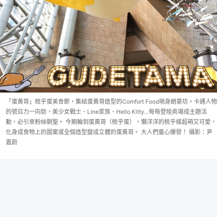
「蛋黃哥」梳乎蛋美食節，集結蛋黃哥造型的Comfort Food現身朗豪坊。卡通人物
的號召力一向勁，美少女戰士、Line家族、Hello Kitty…每每登陸商場成主題活
動，必引來粉絲朝聖。 今期輪到蛋黃哥（梳乎蛋），懶洋洋的梳乎樣超萌又可愛，
化身成食物上的圖案或全個造型變成立體的蛋黃哥。 大人們童心爆發！ 攝影：尹
嘉蔚