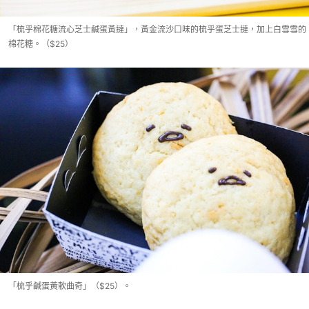
「梳乎棉花糖流心芝士鹹蛋黃撻」，黃金流沙口味的梳乎蛋芝士撻，加上白雪雪的
棉花糖。（$25）
「梳乎鹹蛋黃軟曲奇」（$25）。