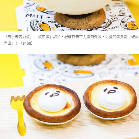
「梳乎朱古力蛋」,「蛋中蛋」甜品，敲破白朱古力蛋的外殼，可愛的蛋黃哥「破殼
而出」！（$168）