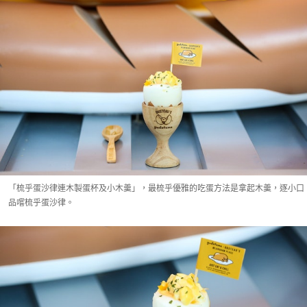
「梳乎蛋沙律連木製蛋杯及小木羹」，最梳乎優雅的吃蛋方法是拿起木羹，逐小口
品嚐梳乎蛋沙律。