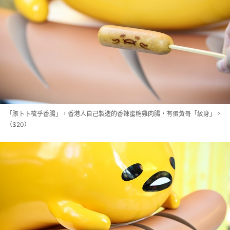
「脹卜卜梳乎香腸」，香港人自己製造的香辣蜜糖雞肉腸，有蛋黃哥「紋身」。
（$20）