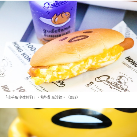
「梳乎蛋沙律熱狗」，熱狗配蛋沙律。（$58）