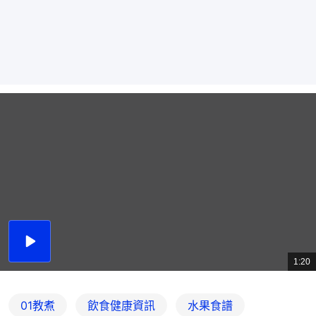
播
放
1:20
總
影
共
片
時
間
01教煮
飲食健康資訊
水果食譜