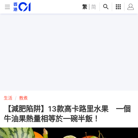
繁
|
简
生活
教煮
【減肥陷阱】13款高卡路里水果 一個
牛油果熱量相等於一碗半飯！