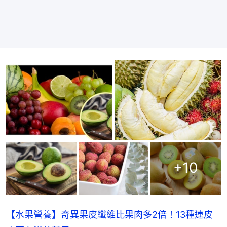
+
10
【水果營養】奇異果皮纖維比果肉多2倍！13種連皮