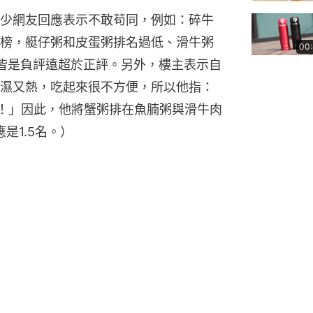
少網友回應表示不敢苟同，例如：碎牛
榜，艇仔粥和皮蛋粥排名過低、滑牛粥
00
皆是負評遠超於正評。另外，樓主表示自
濕又熱，吃起來很不方便，所以他指：
！」因此，他將蟹粥排在魚腩粥與滑牛肉
是1.5名。）