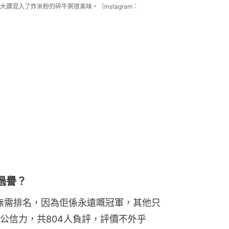
混入了炸米粉的碎牛粥很美味。（Instagram：
過譽？
無需排名，因為佢係永遠嘅冠軍，其他只
公信力，共804人負評，評價不外乎