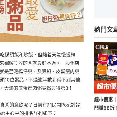
熱門文
必吃碟頭飯和炒飯，但隨着天氣慢慢轉
來碗暖笠笠的粥就最好不過。一般粥店
就是荔灣艇仔粥、及第粥、皮蛋瘦肉粥
的頭10位粥品，不過逾半數都得不到其他
，大熱的皮蛋瘦肉粥竟然只得第3！
超市優惠｜
食粥的意欲呢？日前有網民開Post討論
門檻88折
st主心中的排名詳列如下：