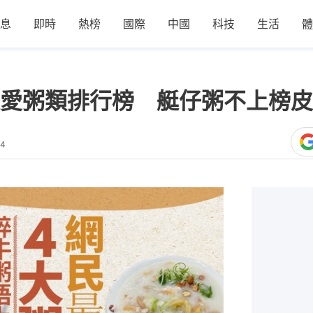
息
即時
熱榜
國際
中國
科技
生活
體
愛粥類排行榜 艇仔粥不上榜皮
34