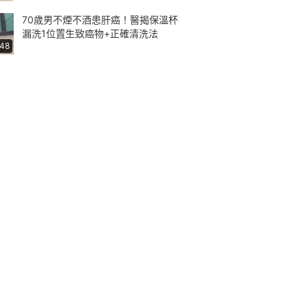
70歲男不煙不酒患肝癌！醫揭保溫杯
漏洗1位置生致癌物+正確清洗法
:48