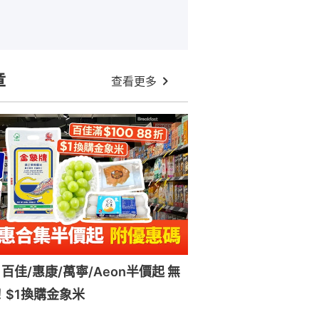
章
查看更多
百佳/惠康/萬寧/Aeon半價起 無
！$1換購金象米