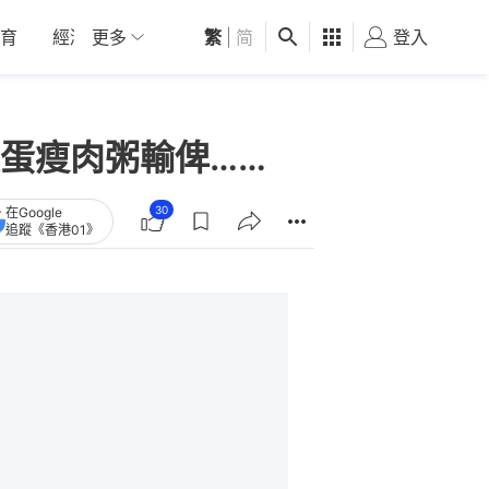
育
經濟
更多
01深圳
繁
觀點
|
简
健康
好食玩飛
登入
女
蛋瘦肉粥輸俾……
30
在Google
追蹤《香港01》