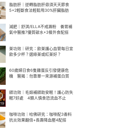
脂肪肝｜逆轉脂肪肝毋須天天節食
5+2輕斷食法輕鬆甩30%肝臟脂肪
減肥｜舒淇/ELLA不戒澱粉 養胃補
氣中醫推7優質碳水+3餐外食配搭
茶功效｜研究：飲茶護心血管每日宜
飲多少杯？選綠茶或紅茶好？
60歲婦日食6隻雞蛋反引發健康危
機 醫揭：勿靠單一來源補蛋白質
鎂功效｜毛姐補鎂助安眠！護心防失
眠7好處 4類人慎食恐流血不止
:19
咖啡功效｜哈佛研究：咖啡配3香料
抗炎效果翻倍+長壽降血壓4配搭