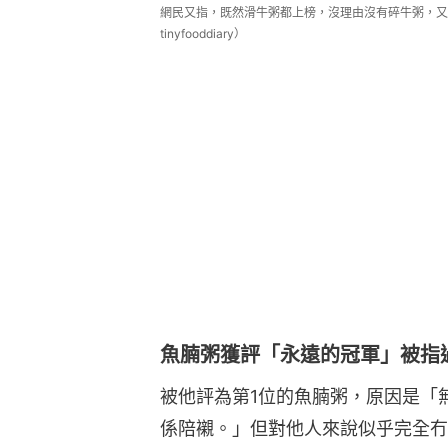
網民又指，既然滑牛粥都上榜，沒理由沒有碎牛粥，又大讚
tinyfooddiary）
魚腩粥獲評「永遠的冠軍」被指
被他評為第1位的魚腩粥，原因是「
係陪襯。」但對他人來說似乎完全冇