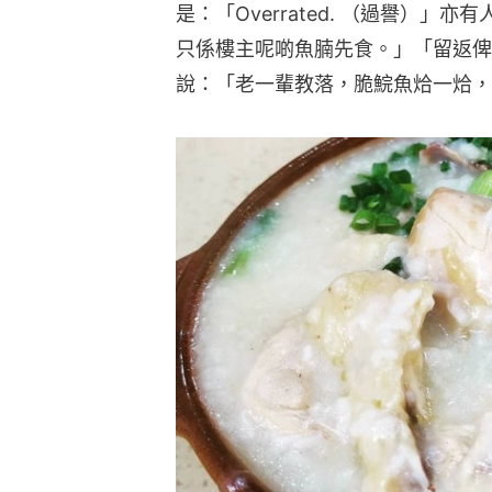
是：「Overrated. （過譽）
只係樓主呢啲魚腩先食。」「留返俾
說：「老一輩教落，脆鯇魚烚一烚，