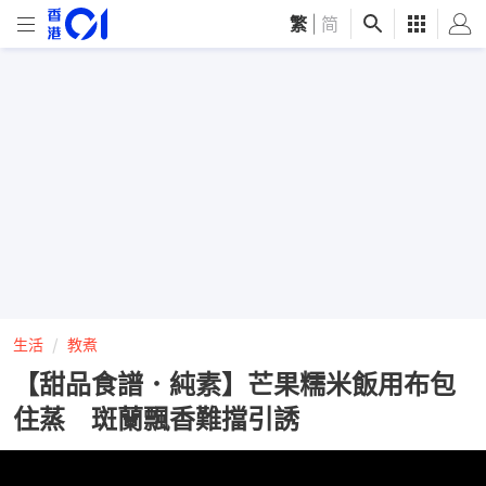
繁
|
简
生活
教煮
【甜品食譜．純素】芒果糯米飯用布包
住蒸 斑蘭飄香難擋引誘