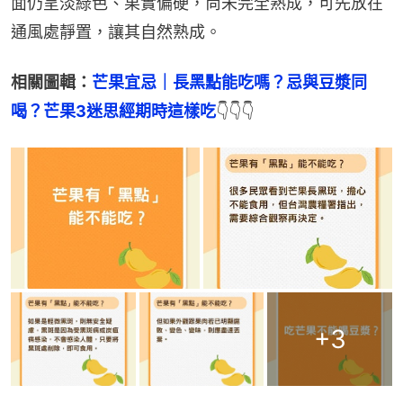
面仍呈淡綠色、果實偏硬，尚未完全熟成，可先放在
通風處靜置，讓其自然熟成。
相關圖輯：
芒果宜忌｜長黑點能吃嗎？忌與豆漿同
喝？芒果3迷思經期時這樣吃
👇👇👇
+
3