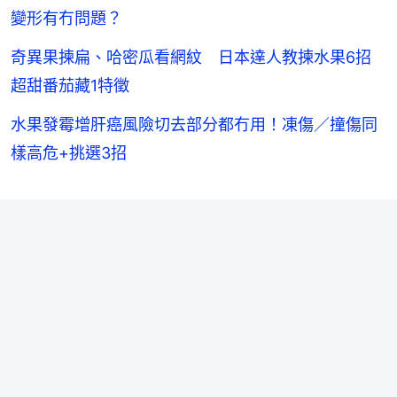
變形有冇問題？
奇異果揀扁、哈密瓜看網紋 日本達人教揀水果6招
超甜番茄藏1特徵
水果發霉增肝癌風險切去部分都冇用！凍傷／撞傷同
樣高危+挑選3招