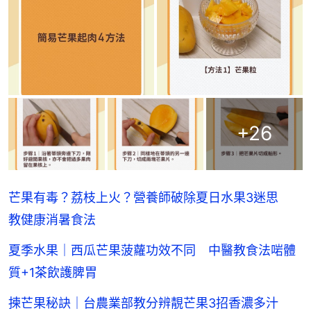
+
26
芒果有毒？荔枝上火？營養師破除夏日水果3迷思
教健康消暑食法
夏季水果｜西瓜芒果菠蘿功效不同 中醫教食法啱體
質+1茶飲護脾胃
揀芒果秘訣｜台農業部教分辨靚芒果3招香濃多汁