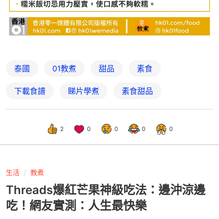
泰國
01教煮
甜品
素食
下載食譜
睇片學煮
素食甜品
2
0
0
0
0
生活
教煮
Threads爆紅芒果神級吃法：邊沖涼邊
吃！網友實測：人生最快樂