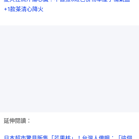
+1款茶清心降火
延伸閱讀：
日本超市驚見販售「芒果核」！台灣人傻眼：「這個