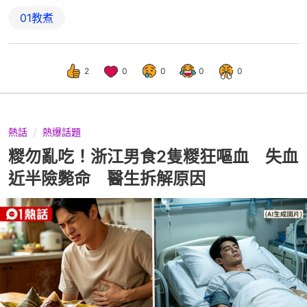
01教煮
2
0
0
0
0
熱話
熱爆話題
糉勿亂吃！浙江男食2隻糉狂嘔血 失血
近半險斃命 醫生拆解原因