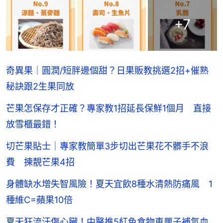
+
7
奇異果｜圓潤/短胖邊個甜？日果販教挑選2招+催熟
秘訣跟2生果同放
芒果怎保存才正確？專家教1招延長保鮮1個月 直接
放雪櫃最錯！
切芒果貼士｜專家教簡單3步切出芒果花不髒手不浪
費 揀靚芒果4招
身體缺水增失智風險！夏天宜飲8種水清熱防痛風 1
種維C=蘋果10倍
夏天狂流汗傷心臟！中醫推5紅色食物車厘子補氣血