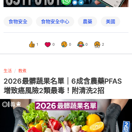
食物安全
食物安全中心
農藥
美國
1
0
0
0
2
生活
教煮
2026最髒蔬果名單｜6成含農藥PFAS
增致癌風險2類最毒！附清洗2招