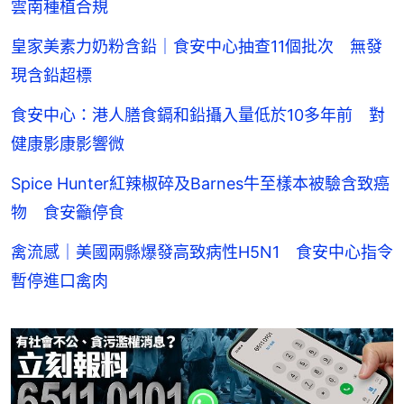
雲南種植合規
皇家美素力奶粉含鉛｜食安中心抽查11個批次 無發
現含鉛超標
食安中心：港人膳食鎘和鉛攝入量低於10多年前 對
健康影康影響微
Spice Hunter紅辣椒碎及Barnes牛至樣本被驗含致癌
物 食安籲停食
禽流感｜美國兩縣爆發高致病性H5N1 食安中心指令
暫停進口禽肉