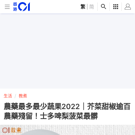
繁
|
简
生活
教煮
農藥最多最少蔬果2022｜芥菜甜椒逾百
農藥殘留！士多啤梨菠菜最髒