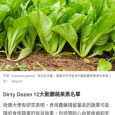
芥菜（mustard greens）與羽衣甘藍、寬葉羽衣甘藍並列最骯髒蔬果黑名單第三
位。（iStock）
Dirty Dozen 12大骯髒蔬果黑名單
哈佛大學有研究表明，食用農藥殘留量高的蔬果可能
降低食用蔬果的有益效果，包括預防心血管疾病和死