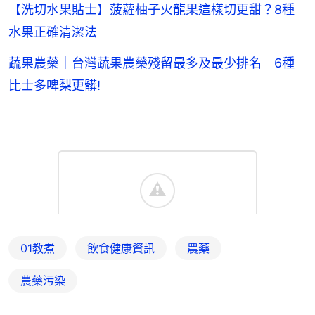
【洗切水果貼士】菠蘿柚子火龍果這樣切更甜？8種
水果正確清潔法
蔬果農藥｜台灣蔬果農藥殘留最多及最少排名 6種
比士多啤梨更髒!
01教煮
飲食健康資訊
農藥
農藥污染