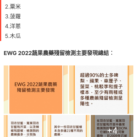
2.粟米
3.菠蘿
4.洋蔥
5.木瓜
EWG 2022蔬果農藥殘留檢測主要發現總結︰
+
4