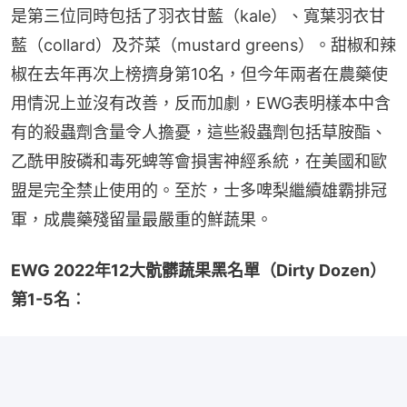
是第三位同時包括了羽衣甘藍（kale）、寬葉羽衣甘
藍（collard）及芥菜（mustard greens）。甜椒和辣
椒在去年再次上榜擠身第10名，但今年兩者在農藥使
用情況上並沒有改善，反而加劇，EWG表明樣本中含
有的殺蟲劑含量令人擔憂，這些殺蟲劑包括草胺酯、
乙酰甲胺磷和毒死蜱等會損害神經系統，在美國和歐
盟是完全禁止使用的。至於，士多啤梨繼續雄霸排冠
軍，成農藥殘留量最嚴重的鮮蔬果。
EWG 2022年12大骯髒蔬果黑名單（Dirty Dozen）
第1-5名︰