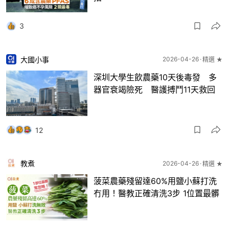
3
大國小事
2026-04-26
精選 ★
深圳大學生飲農藥10天後毒發 多
器官衰竭險死 醫護搏鬥11天救回
12
教煮
2026-04-26
精選 ★
菠菜農藥殘留達60%用鹽小蘇打洗
冇用！醫教正確清洗3步 1位置最髒