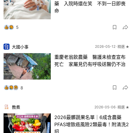
藥 入院時還在笑 不到一日即喪
命
5
大國小事
2026-05-12
精選 ★
重慶老翁飲農藥 醫護未檢查宣布
死亡 家屬見仍有呼吸送醫仍不治
8
教煮
2026-05-06
精選 ★
2026最髒蔬果名單｜6成含農藥
PFAS增致癌風險2類最毒！附清洗2
招