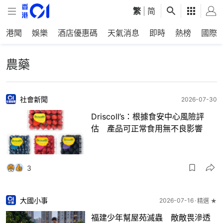
繁
|
简
港聞
娛樂
酒店優惠碼
天氣消息
即時
熱榜
國際
農藥
社會新聞
2026-07-30
Driscoll’s：根據食安中心風險評
估 產品可正常食用無不良影響
3
大國小事
2026-07-16
精選 ★
福建少年幫屋苑滅蟲 敵敵畏滲透