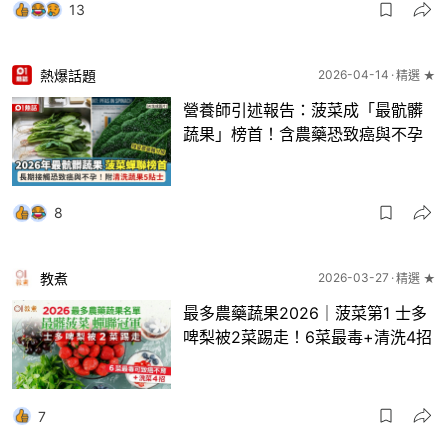
13
熱爆話題
2026-04-14
精選 ★
營養師引述報告：菠菜成「最骯髒
蔬果」榜首！含農藥恐致癌與不孕
8
教煮
2026-03-27
精選 ★
最多農藥蔬果2026｜菠菜第1 士多
啤梨被2菜踢走！6菜最毒+清洗4招
7