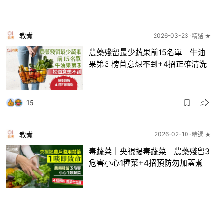
教煮
2026-03-23
精選 ★
農藥殘留最少蔬果前15名單！牛油
果第3 榜首意想不到+4招正確清洗
15
教煮
2026-02-10
精選 ★
毒蔬菜｜央視揭毒蔬菜！農藥殘留3
危害小心1種菜+4招預防勿加蓋煮
10