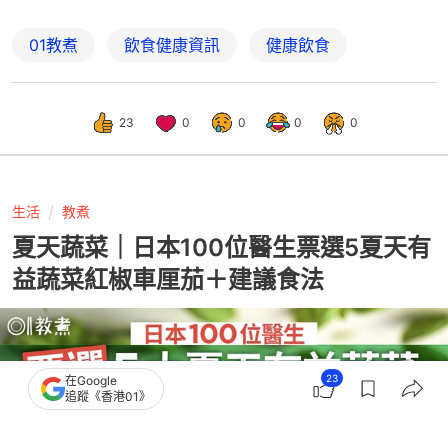
01教煮
飲食健康資訊
健康飲食
23
0
0
0
0
生活
教煮
夏天蔬菜｜日本100位醫生票選5夏天有
益蔬菜紅椒車厘茄＋建議食法
23
在Google
追蹤《香港01》