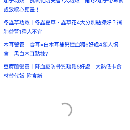
茄子功效｜抗氧化防失智7大功效 錯1步茄子帶毒素
或致噁心頭暈！
冬蟲草功效｜冬蟲夏草、蟲草花4大分別點揀好？補
肺益腎1種人不宜
木耳營養｜雪耳=白木耳補鈣控血糖6好處4類人慎
食 黑白木耳點揀?
豆腐麵營養｜降血壓防骨質疏鬆5好處 大熱低卡食
材替代飯_附食譜