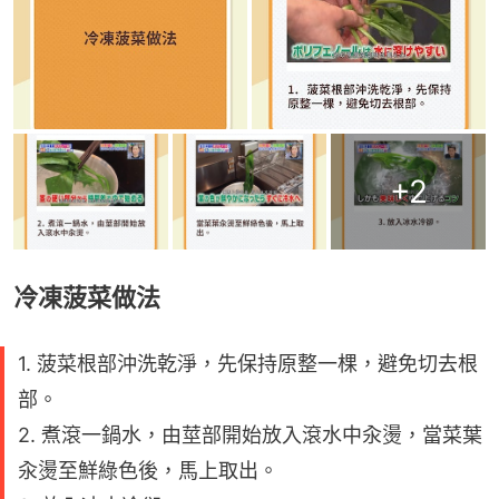
+
2
冷凍菠菜做法
1. 菠菜根部沖洗乾淨，先保持原整一棵，避免切去根
部。
2. 煮滾一鍋水，由莖部開始放入滾水中汆燙，當菜葉
汆燙至鮮綠色後，馬上取出。