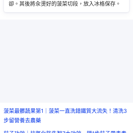
卻。其後將汆燙好的菠菜切段，放入冰格保存。
菠菜最髒蔬果第1｜菠菜一直洗錯鐵質大流失！清洗3
步留營養去農藥