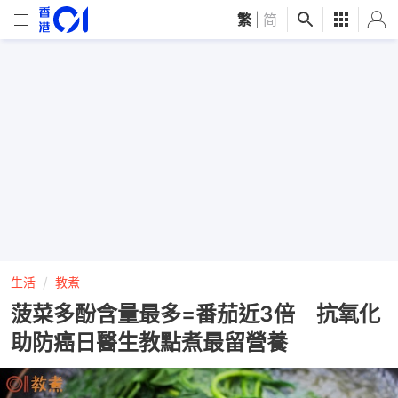
繁
|
简
生活
教煮
菠菜多酚含量最多=番茄近3倍 抗氧化
助防癌日醫生教點煮最留營養