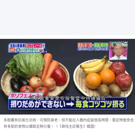
多酚雖有抗氧化功效，可預防衰老，但不能在人體內逗留很長時間，需定時進食含
有多酚的食物以攝取足夠分量。（《尋找主診醫生》截圖）