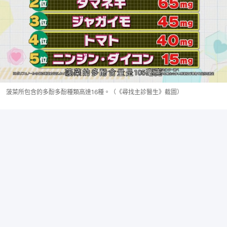
菠菜所包含的多酚多酚種類高達16種。（《尋找主診醫生》截圖）