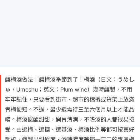
釀梅酒做法｜釀梅酒季節到了！梅酒（日文：うめし
ゅ，Umeshu；英文：Plum wine）幾時釀製，不用
牢牢記住，只要看到街市、超市的檔攤或貨架上放滿
青梅便知。不過，最少還需待三至六個月以上才能品
嚐。梅酒酸酸甜甜，開胃清潤，不嗜酒的人都很易接
受。由選梅、選糖、選基酒、梅酒比例等都可按喜好
調校，釀製出甜酸度、酒精濃度等獨一無二的專屬梅