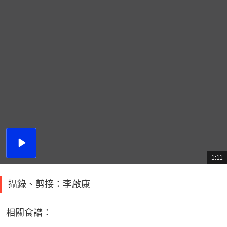
播
放
1:11
總
影
共
片
時
間
攝錄、剪接：李啟康
相關食譜：