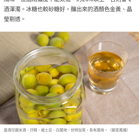
酒渾濁。冰糖也較砂糖好，釀出來的酒顏色金黃、晶
瑩剔透。
基酒可選米酒、孖精、威士忌、白蘭地、伏特加等，各有風味。（鄒家鳳攝）