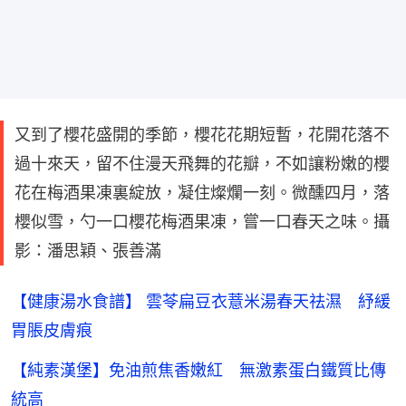
又到了櫻花盛開的季節，櫻花花期短暫，花開花落不
過十來天，留不住漫天飛舞的花瓣，不如讓粉嫩的櫻
花在梅酒果凍裏綻放，凝住燦爛一刻。微醺四月，落
櫻似雪，勺一口櫻花梅酒果凍，嘗一口春天之味。攝
影：潘思穎、張善滿
【健康湯水食譜】 雲苓扁豆衣薏米湯春天祛濕 紓緩
胃脹皮膚痕
【純素漢堡】免油煎焦香嫩紅 無激素蛋白鐵質比傳
統高