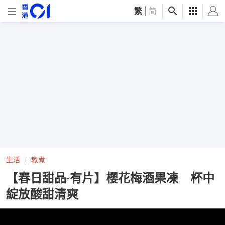
繁
|
简
生活
教煮
【春日甜品‧有片】櫻花梅酒果凍 杯中
綻放酸甜清爽