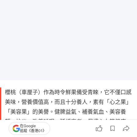
櫻桃（車厘子）作為時令鮮果備受青睞，它不僅口感
美味，營養價值高，而且十分養人，素有「心之果」
「美容果」的美譽。健脾益氣、補養氣血、美容養
顏，抗炎、改善睡眠，延緩衰老、保護心血管健康。
在Google
本文審核專家：中國中醫科學院西苑醫院綜合科楊怡
追蹤《香港01》