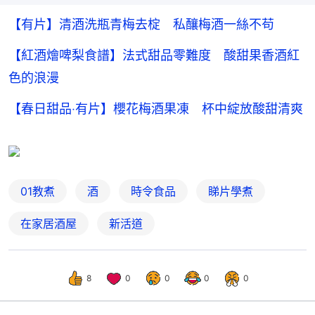
【有片】清酒洗瓶青梅去椗 私釀梅酒一絲不苟
【紅酒燴啤梨食譜】法式甜品零難度 酸甜果香酒紅
色的浪漫
【春日甜品‧有片】櫻花梅酒果凍 杯中綻放酸甜清爽
01教煮
酒
時令食品
睇片學煮
在家居酒屋
新活道
8
0
0
0
0