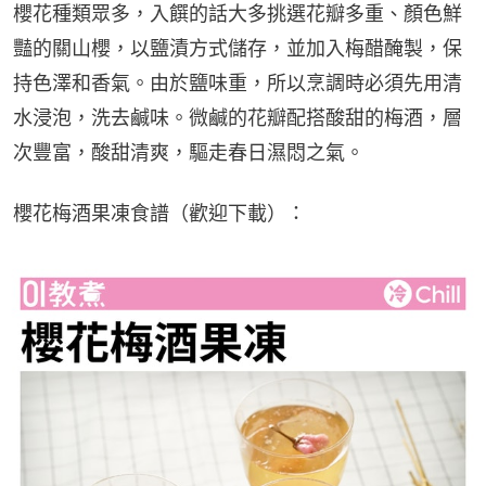
櫻花種類眾多，入饌的話大多挑選花瓣多重、顏色鮮
豔的關山櫻，以鹽漬方式儲存，並加入梅醋醃製，保
持色澤和香氣。由於鹽味重，所以烹調時必須先用清
水浸泡，洗去鹹味。微鹹的花瓣配搭酸甜的梅酒，層
次豐富，酸甜清爽，驅走春日濕悶之氣。
櫻花梅酒果凍食譜（歡迎下載）：