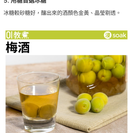
5. 用糖首選冰糖
冰糖較砂糖好，釀出來的酒顏色金黃、晶瑩剔透。