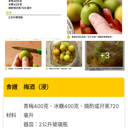
+
3
食譜
梅酒（浸）
青梅400克、冰糖400克、燒酌或孖蒸720
材料
毫升
器皿：2公升玻璃瓶