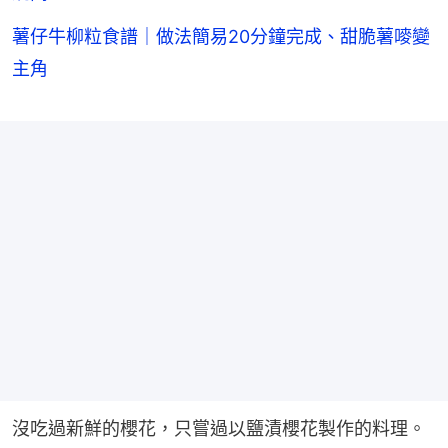
薯仔牛柳粒食譜｜做法簡易20分鐘完成、甜脆薯嘜變
主角
沒吃過新鮮的櫻花，只嘗過以鹽漬櫻花製作的料理。