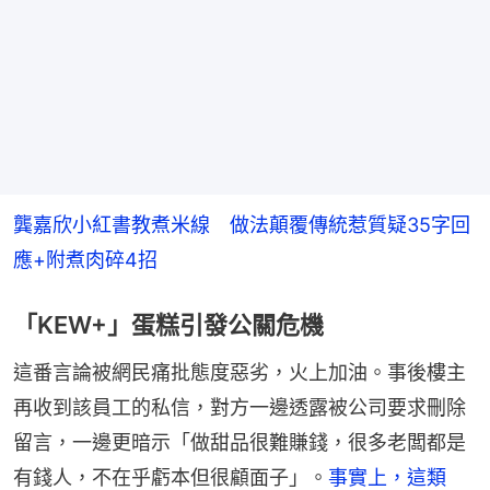
龔嘉欣小紅書教煮米線　做法顛覆傳統惹質疑35字回
應+附煮肉碎4招
「KEW+」蛋糕引發公關危機
這番言論被網民痛批態度惡劣，火上加油。事後樓主
再收到該員工的私信，對方一邊透露被公司要求刪除
留言，一邊更暗示「做甜品很難賺錢，很多老闆都是
有錢人，不在乎虧本但很顧面子」。
事實上，這類