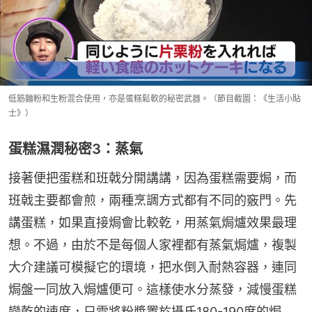
低筋麵粉和生粉混合使用，亦是蛋糕鬆軟的秘密武器。（節目截圖：《生活小貼
士》）
蛋糕濕潤秘密3：蒸氣
接著便把蛋糕和班戟分開講講，因為蛋糕需要焗，而
班戟主要都會煎，兩種烹調方式都有不同的竅門。先
講蛋糕，如果直接焗會比較乾，用蒸氣焗爐效果最理
想。不過，由於不是每個人家裡都有蒸氣焗爐，複製
大介建議可模擬它的環境，把水倒入耐熱容器，連同
焗盤一同放入焗爐便可。這樣使水分蒸發，減慢蛋糕
變乾的速度，只需將粉漿置於攝氏180-190度的焗