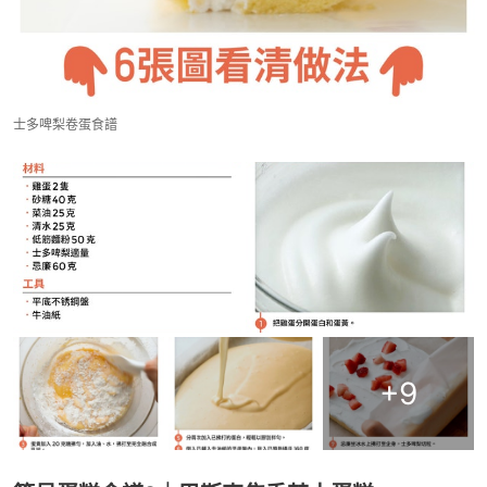
士多啤梨卷蛋食譜
+
9