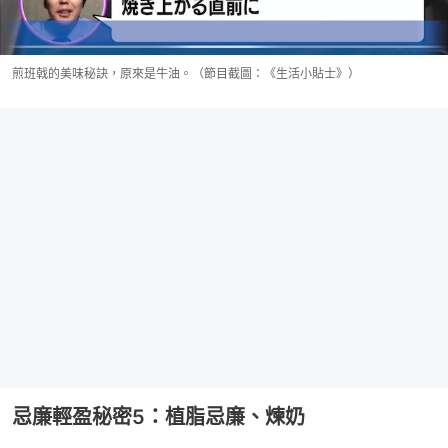
煎班戟的美味秘訣，原來是牛油。（節目截圖：《生活小貼士》）
忌廉輕盈秘密5：植脂忌廉、煉奶