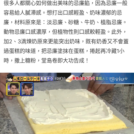
很多人都關心如何做出美味的忌廉餡，因為忌廉一般
容易給人膩滯感。想打出口感輕盈、奶味濃郁的忌
廉，材料原來是：淡忌廉、砂糖、牛奶、植脂忌廉。
動物忌廉口感濃厚，但植物性則口感較輕盈。此外，
加2、3滴煉奶原來更能突出奶味，既有奶香又不會蓋
過蛋糕的味道，把忌廉塗抹在蛋糕，捲起再冷藏1小
時，撒上糖粉，堂島卷即大功告成！