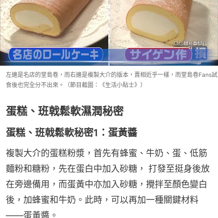
左邊是名店的堂島卷，而右邊是複製大介的版本，賣相近乎一樣，而堂島卷Fans試
食後也完全分不出來。（節目截圖：《生活小貼士》）
蛋糕、班戟鬆軟濕潤秘密
蛋糕、班戟鬆軟秘密1：蛋黃醬
複製大介的蛋糕粉漿，首先有蜂蜜、牛奶、蛋、低筋
麵粉和糖粉，先在蛋白中加入砂糖， 打發至挺身後放
在旁邊備用，而蛋黃中亦加入砂糖，攪拌至顏色變白
後，加蜂蜜和牛奶。此時，可以再加一種關鍵材料
——蛋黃醬。