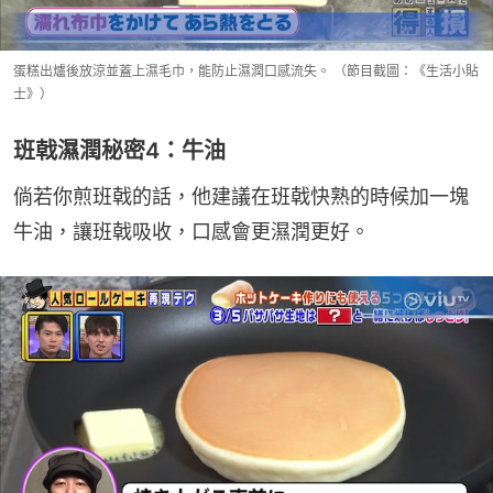
蛋糕出爐後放涼並蓋上濕毛巾，能防止濕潤口感流失。 （節目截圖：《生活小貼
士》）
班戟濕潤秘密4：牛油
倘若你煎班戟的話，他建議在班戟快熟的時候加一塊
牛油，讓班戟吸收，口感會更濕潤更好。