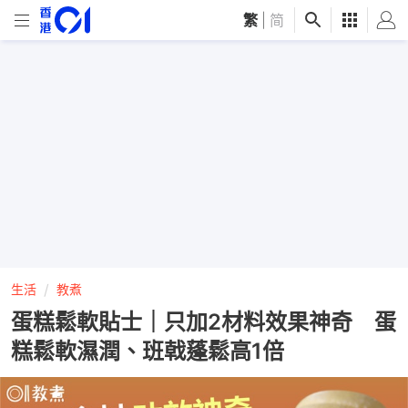
繁
|
简
生活
教煮
蛋糕鬆軟貼士｜只加2材料效果神奇 蛋
糕鬆軟濕潤、班戟蓬鬆高1倍