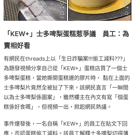
「KEW+」士多啤梨蛋糕惹爭議 員工：為
賣相好看
有網民在threads上以「生日詐騙案!!!偷工減料???」
為題發視頻分享自己從「KEW+」蛋糕店買了一個士
多啤梨蛋糕，當她撕開蛋糕邊的膠片時， 黏在上面的
士多啤梨片竟然全被扯了下來。該網民直言「一瞬間
以為士多啤梨係圖案」，雖然樓主在內文有寫「個蛋
糕係好食嘅」，但視頻一出，掀起網民熱議。
事件爆發後，一名自稱「KEW+」的員工在貼文下回
應，否認蛋糕偷工減料。該員工解釋士多啤梨切得薄