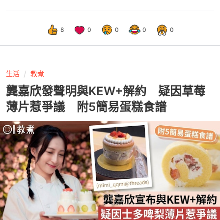
8
0
0
0
0
生活
教煮
龔嘉欣發聲明與KEW+解約 疑因草莓
薄片惹爭議 附5簡易蛋糕食譜