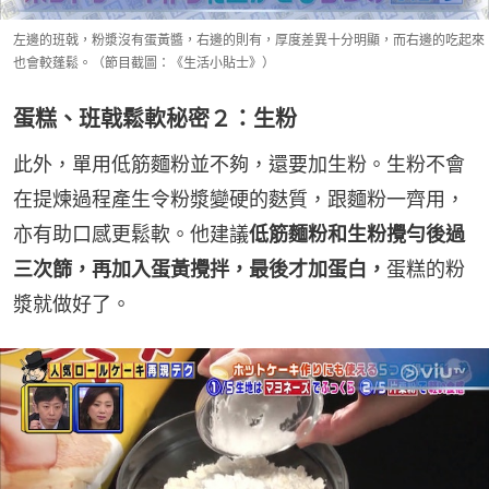
左邊的班戟，粉漿沒有蛋黃醬，右邊的則有，厚度差異十分明顯，而右邊的吃起來
也會較蓬鬆。（節目截圖：《生活小貼士》）
蛋糕、班戟鬆軟秘密２：生粉
此外，單用低筋麵粉並不夠，還要加生粉。生粉不會
在提煉過程產生令粉漿變硬的麩質，跟麵粉一齊用，
亦有助口感更鬆軟。他建議
低筋麵粉和生粉攪勻後過
三次篩，再加入蛋黃攪拌，最後才加蛋白，
蛋糕的粉
漿就做好了。