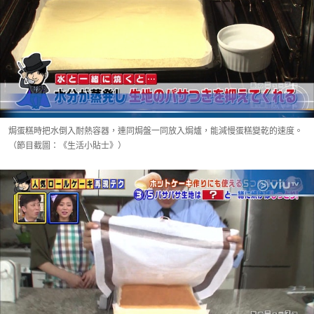
焗蛋糕時把水倒入耐熱容器，連同焗盤一同放入焗爐，能減慢蛋糕變乾的速度。
（節目截圖：《生活小貼士》）