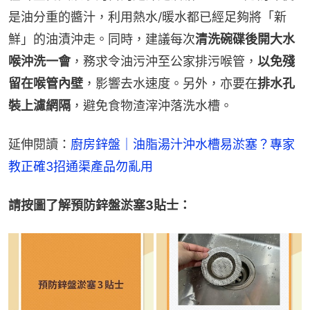
是油分重的醬汁，利用熱水/暖水都已經足夠將「新
鮮」的油漬沖走。同時，建議每次
清洗碗碟後開大水
喉沖洗一會
，務求令油污沖至公家排污喉管，
以免殘
留在喉管內壁
，影響去水速度。另外，亦要在
排水孔
裝上濾網隔
，避免食物渣滓沖落洗水槽。
延伸閱讀：
廚房鋅盤｜油脂湯汁沖水槽易淤塞？專家
教正確3招通渠產品勿亂用
請按圖了解預防鋅盤淤塞3貼士：