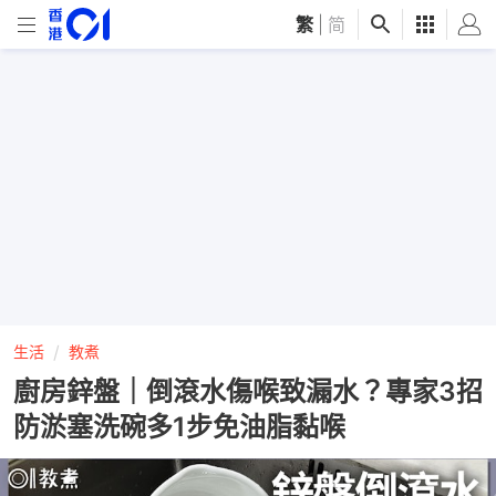
繁
|
简
生活
教煮
廚房鋅盤｜倒滾水傷喉致漏水？專家3招
防淤塞洗碗多1步免油脂黏喉