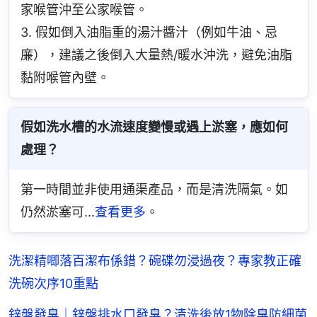
家喉管沖至公家喉管。
3. 假如倒入油脂重的湯汁醬汁（例如牛油、忌
廉），建議之後倒入大量熱/暖水沖洗，避免油脂
黏附喉管內壁。
假如洗水槽的水流速度變慢或遇上淤塞，應如何
處理？
第一時間並非使用通渠產品，而是清洗隔氣。如
仍然淤塞可...
查看更多
。
洗潔精唧落百潔布係錯？碗碟勿浸過夜？專家教正確
洗碗次序10重點
鋅盤發臭｜鋅盤排水口發臭？清洗後放1物除臭防細菌