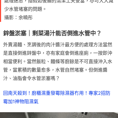
處理迷思，指假如後續的清潔工夫妥當，亦可大大減
少水管堵塞的問題。
攝影：余曉彤
鋅盤淤塞｜剩菜湯汁能否倒進水管中？
外賣湯麵、烹調後的肉汁醬汁最方便的處理方法當然
是直接倒進鋅盤中，亦有家庭會倒進座廁，一按即沖
相當便利。當然飯粒、麵條等廚餘是不可直接沖入水
管，當累積的數量愈多，水管自然堵塞。但倒進醬
汁、油脂會令水管淤塞嗎？
回南天殺到！廚櫃濕重發霉除濕器冇用！專家2招防
霉加1神物阻濕氣