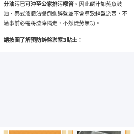
分油污已可沖至公家排污喉管
。因此餸汁如蒸魚豉
油、泰式液體沾醬倒進鋅盤並不會導致鋅盤淤塞，不
過事前必需將渣滓隔走，不然徒勞無功。
請按圖了解預防鋅盤淤塞3貼士：