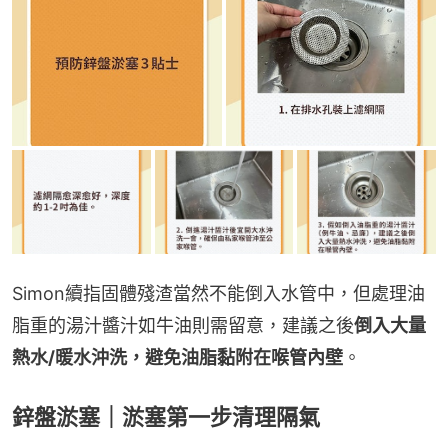
Simon續指固體殘渣當然不能倒入水管中，但處理油
脂重的湯汁醬汁如牛油則需留意，建議之後
倒入大量
熱水/暖水沖洗，避免油脂黏附在喉管內壁
。
鋅盤淤塞｜淤塞第一步清理隔氣