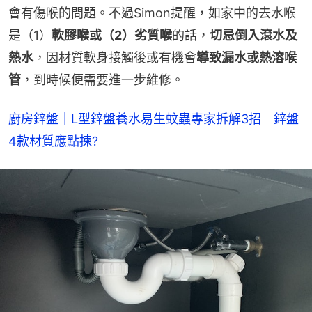
會有傷喉的問題。不過Simon提醒，如家中的去水喉
是（1）
軟膠喉或（2）劣質喉
的話，
切忌倒入滾水及
熱水
，因材質軟身接觸後或有機會
導致漏水或熱溶喉
管
，到時候便需要進一步維修。
廚房鋅盤｜L型鋅盤養水易生蚊蟲專家拆解3招　鋅盤
4款材質應點揀?