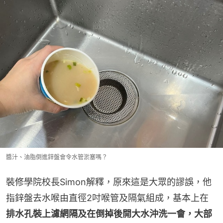
醬汁、油脂倒進鋅盤會令水管淤塞嗎？
裝修學院校長Simon解釋，原來這是大眾的謬誤，他
指鋅盤去水喉由直徑2吋喉管及隔氣組成，基本上在
排水孔裝上濾網隔及在倒掉後開大水沖洗一會，大部