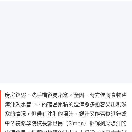
廚房鋅盤、洗手槽容易堵塞，全因一時方便將食物渣
滓沖入水管中，的確當累積的渣滓愈多愈容易出現淤
塞的情況，但帶有油脂的湯汁、餸汁又能否倒進鋅盤
中？裝修學院校長鄧世民（Simon）拆解剩菜湯汁的