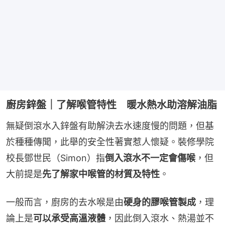
廚房鋅盤｜了解喉管特性 暖水熱水助溶解油脂
無疑倒滾水入鋅盤有助解決去水速度慢的問題，但基
於種種傳聞，此舉的安全性著實惹人懷疑。裝修學院
校長鄧世民（Simon）指
倒入滾水不一定會傷喉
，但
大前提是
先了解家中喉管的材質及特性
。
一般而言，廚房的去水喉是由
硬身的膠喉管製成
，理
論上是
可以承受高溫液體
，因此倒入滾水、熱湯並不