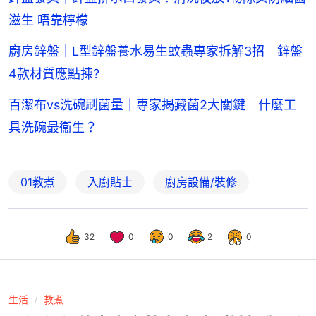
滋生 唔靠檸檬
廚房鋅盤｜L型鋅盤養水易生蚊蟲專家拆解3招 鋅盤
4款材質應點揀?
百潔布vs洗碗刷菌量｜專家揭藏菌2大關鍵 什麼工
具洗碗最衞生？
01教煮
入廚貼士
廚房設備/裝修
32
0
0
2
0
生活
教煮