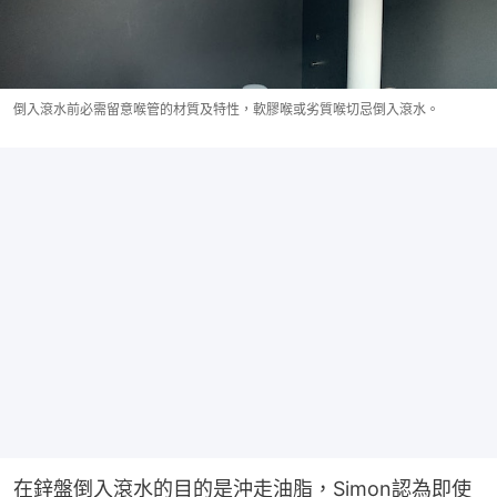
倒入滾水前必需留意喉管的材質及特性，軟膠喉或劣質喉切忌倒入滾水。
在鋅盤倒入滾水的目的是沖走油脂，Simon認為即使