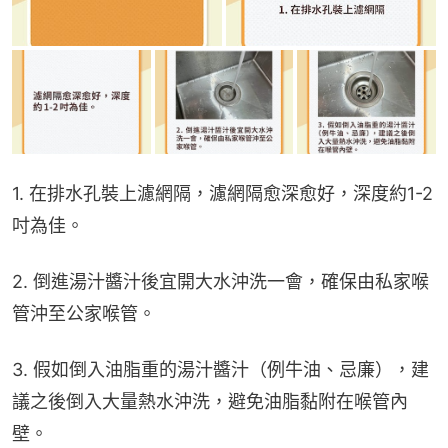
1. 在排水孔裝上濾網隔，濾網隔愈深愈好，深度約1-2
吋為佳。
2. 倒進湯汁醬汁後宜開大水沖洗一會，確保由私家喉
管沖至公家喉管。
3. 假如倒入油脂重的湯汁醬汁（例牛油、忌廉），建
議之後倒入大量熱水沖洗，避免油脂黏附在喉管內
壁。