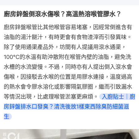
廚房鋅盤倒滾水傷喉？高溫熱溶喉管膠水？
廚房鋅盤喉管比其他喉管容易堵塞，因經常倒進含有
油脂的湯汁餸汁，有時更會有食物渣滓而引發異味。
除了使用通渠產品外，坊間有人提議用滾水通渠，
100°C的水溫有助沖散附在喉管內壁的油脂，避免洗
水槽的水流變慢。不過，同時亦有人提出倒入滾水會
傷喉，因接駁去水喉的位置是用膠水連接，溫度過高
的熱水會令膠水溶化或影響隔氣膠圈，繼而引致漏水
等情況出現，比處理喉管淤塞更麻煩。
入廚貼士｜廚
房鋅盤排水口發臭？清洗後放1樣東西除臭防細菌滋
生