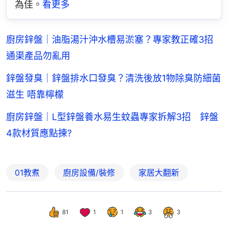
為佳。
看更多
廚房鋅盤｜油脂湯汁沖水槽易淤塞？專家教正確3招
通渠產品勿亂用
鋅盤發臭｜鋅盤排水口發臭？清洗後放1物除臭防細菌
滋生 唔靠檸檬
廚房鋅盤｜L型鋅盤養水易生蚊蟲專家拆解3招 鋅盤
4款材質應點揀?
01教煮
廚房設備/裝修
家居大翻新
81
1
1
3
3