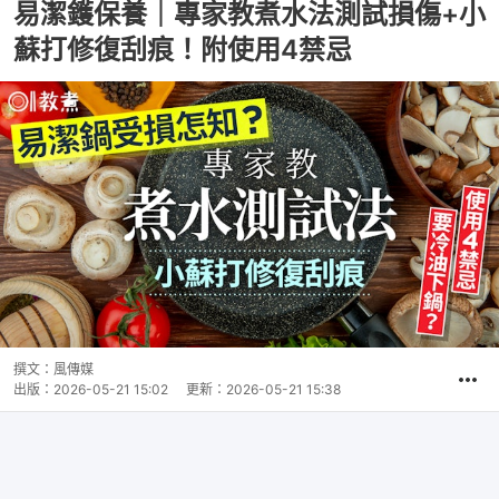
易潔鑊保養｜專家教煮水法測試損傷+小
蘇打修復刮痕！附使用4禁忌
撰文：
風傳媒
出版：
2026-05-21 15:02
更新：
2026-05-21 15:38