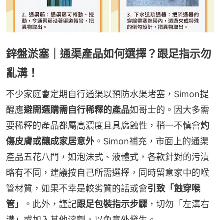
鋅盤淤塞｜通渠產品如何選擇？跟足指示勿
亂溝！
不少家庭會定期自行通渠以預防水渠堵塞，Simon提
醒應
避開選購需自行稀釋的產品
如哥士的。因大多需
要稀釋的產品都屬高濃度且具腐蝕性，稍一不慎會
灼
傷皮膚或釀成家居意外
。Simon補充，市面上的通渠
產品五花八門，如泡沫式、液體式，各款針對的污漬
略有不同，建議按自己所需選擇，同時留意家中的喉
管材質，如果不幸是較劣質的話或會
引致「蝕穿喉
管」
。此外，謹記
跟足包裝指示步驟
，切勿「左溝右
溝」或加入其他溶劑，以免意外發生。