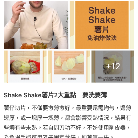
+
12
Shake Shake薯片2大重點 要洗要薄
薯仔切片，不僅要愈薄愈好，最重要還需均勻，邊薄
邊厚，或一塊厚一塊薄，都會影響受熱情況，結果有
些燶有些未熟。若自問刀功不好，不妨使用削皮器，
為免損手還可用叉子固定薯仔，便萬無一失。