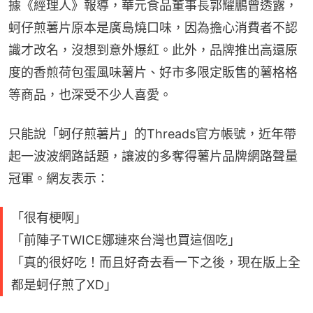
據《經理人》報導，華元食品董事長郭耀鵬曾透露，
蚵仔煎薯片原本是廣島燒口味，因為擔心消費者不認
識才改名，沒想到意外爆紅。此外，品牌推出高還原
度的香煎荷包蛋風味薯片、好市多限定販售的薯格格
等商品，也深受不少人喜愛。
只能說「蚵仔煎薯片」的Threads官方帳號，近年帶
起一波波網路話題，讓波的多奪得薯片品牌網路聲量
冠軍。網友表示：
「很有梗啊」
「前陣子TWICE娜璉來台灣也買這個吃」
「真的很好吃！而且好奇去看一下之後，現在版上全
都是蚵仔煎了XD」