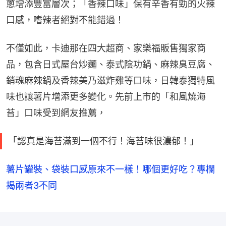
蔥增添豐富層次；「香辣口味」保有辛香有勁的火辣
口感，嗜辣者絕對不能錯過！
不僅如此，卡迪那在四大超商、家樂福販售獨家商
品，包含日式屋台炒麵、泰式陰功鍋、麻辣臭豆腐、
銷魂麻辣鍋及香辣美乃滋炸雞等口味，日韓泰獨特風
味也讓薯片增添更多變化。先前上市的「和風燒海
苔」口味受到網友推薦，
「認真是海苔滿到一個不行！海苔味很濃郁！」
薯片罐裝、袋裝口感原來不一樣！哪個更好吃？專欄
揭兩者3不同