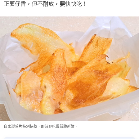
正薯仔香，但不耐放，要快快吃！
自家製薯片特別快腍，即製即吃最鬆脆新鮮。