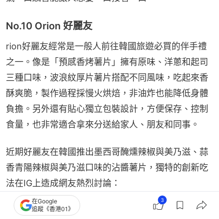
No.10 Orion 好麗友
rion好麗友經常是一般人前往韓國旅遊必買的伴手禮
之一。像是「預感香烤薯片」擁有原味、洋蔥和起司
三種口味，波浪紋厚片薯片搭配不同風味，吃起來香
酥爽脆，製作過程採慢火烘焙，非油炸也能降低身體
負擔。另外還有貼心獨立包裝設計，方便保存、控制
食量，也非常適合拿來分送給家人、朋友和同事。
近期好麗友在韓國推出墨西哥醃燻辣椒與美乃滋、蒜
香青陽辣椒與美乃滋口味的沾醬薯片，獨特的創新吃
法在IG上造成網友熱烈討論：
3
在Google
追蹤《香港01》