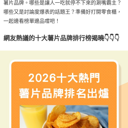
薯片品牌。哪些是讓人一吃就停不下來的涮嘴霸主？
哪些又是討論度爆表的話題王？準備好打開零食櫃，
一起邊看榜單邊品嚐吧！
網友熱議的十大薯片品牌排行榜揭曉👇👇👇