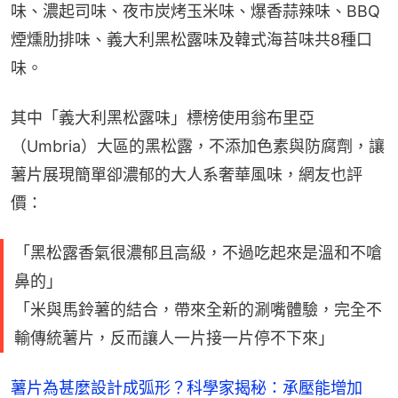
味、濃起司味、夜市炭烤玉米味、爆香蒜辣味、BBQ
煙燻肋排味、義大利黑松露味及韓式海苔味共8種口
味。
其中「義大利黑松露味」標榜使用翁布里亞
（Umbria）大區的黑松露，不添加色素與防腐劑，讓
薯片展現簡單卻濃郁的大人系奢華風味，網友也評
價：
「黑松露香氣很濃郁且高級，不過吃起來是溫和不嗆
鼻的」
「米與馬鈴薯的結合，帶來全新的涮嘴體驗，完全不
輸傳統薯片，反而讓人一片接一片停不下來」
薯片為甚麼設計成弧形？科學家揭秘：承壓能增加