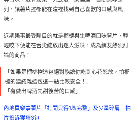
列，讓薯片控都能在這裡找到自己喜歡的口感與風
味。
近期樂事最受矚目的就是榴槤與生啤酒口味薯片，輕
輕咬下便能在舌尖綻放出迷人滋味，成為網友熱烈討
論的商品：
「如果是榴槤控這包絕對能讓你吃到心花怒放，怕榴
槤的建議離這包遠一點比較安全！」
「有做出啤酒先甜後苦的口感」
內地買樂事薯片「打開只得1塊完整」及少量碎屑 拍
片投訴獲賠3包