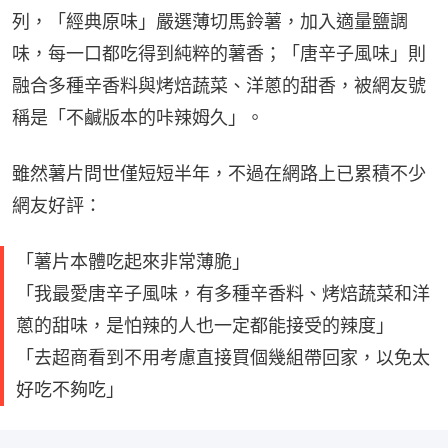
列，「經典原味」嚴選薄切馬鈴薯，加入適量鹽調
味，每一口都吃得到純粹的薯香；「唐辛子風味」則
融合多種辛香料與烤焙蔬菜、洋蔥的甜香，被網友號
稱是「不鹹版本的咔辣姆久」。
雖然薯片問世僅短短半年，不過在網路上已累積不少
網友好評：
「薯片本體吃起來非常薄脆」
「我最愛唐辛子風味，有多種辛香料、烤焙蔬菜和洋
蔥的甜味，是怕辣的人也一定都能接受的辣度」
「去超商看到不用考慮直接買個幾組帶回家，以免太
好吃不夠吃」