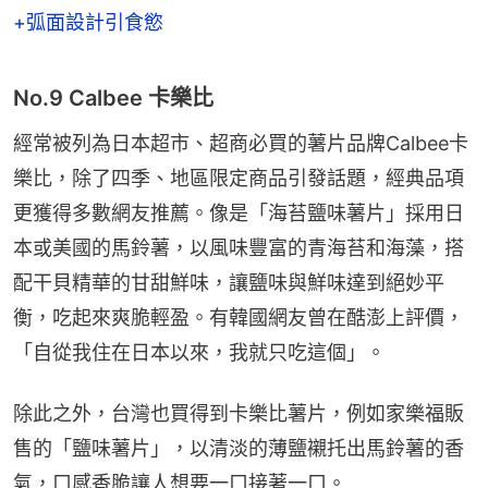
+弧面設計引食慾
No.9 Calbee 卡樂比
經常被列為日本超市、超商必買的薯片品牌Calbee卡
樂比，除了四季、地區限定商品引發話題，經典品項
更獲得多數網友推薦。像是「海苔鹽味薯片」採用日
本或美國的馬鈴薯，以風味豐富的青海苔和海藻，搭
配干貝精華的甘甜鮮味，讓鹽味與鮮味達到絕妙平
衡，吃起來爽脆輕盈。有韓國網友曾在酷澎上評價，
「自從我住在日本以來，我就只吃這個」。
除此之外，台灣也買得到卡樂比薯片，例如家樂福販
售的「鹽味薯片」，以清淡的薄鹽襯托出馬鈴薯的香
氣，口感香脆讓人想要一口接著一口。