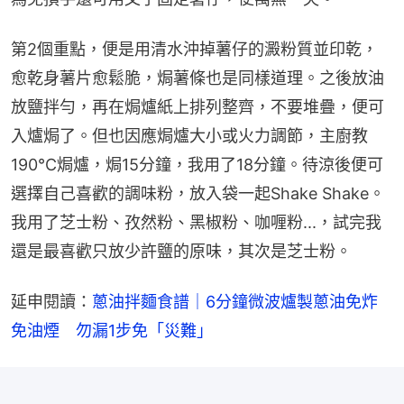
第2個重點，便是用清水沖掉薯仔的澱粉質並印乾，
愈乾身薯片愈鬆脆，焗薯條也是同樣道理。之後放油
放鹽拌勻，再在焗爐紙上排列整齊，不要堆疊，便可
入爐焗了。但也因應焗爐大小或火力調節，主廚教
190°C焗爐，焗15分鐘，我用了18分鐘。待涼後便可
選擇自己喜歡的調味粉，放入袋一起Shake Shake。
我用了芝士粉、孜然粉、黑椒粉、咖喱粉...，試完我
還是最喜歡只放少許鹽的原味，其次是芝士粉。
延申閱讀：
蔥油拌麵食譜｜6分鐘微波爐製蔥油免炸
免油煙　勿漏1步免「災難」