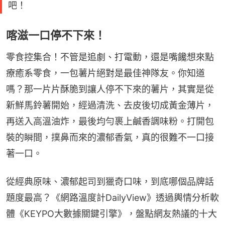
吧！
喀滋一口停不下來！
零食控集合！不管是追劇、打電動，還是嘴饞想來點
療癒系零食，一包薯片絕對是最佳神隊友。你知道
嗎？那一片片酥脆到讓人停不下來的薯片，其實是從
新鮮馬鈴薯開始，經過清洗、去皮後切成黃金薄片，
再送入高溫油炸，最後均勻裹上鹹香調味粉。打開包
裝的瞬間，撲鼻而來的濃郁香氣，真的很難不一口接
著一口。
從經典原味、濃郁起司到獵奇口味，到底哪個品牌話
題度最高？《網路溫度計DailyView》透過輿情分析軟
體《KEYPO大數據關鍵引擎》，盤點網友熱議的十大