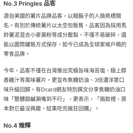
No.3 Pringles 品客
源自美國的薯片品牌品客，以翹鬍子的人臉商標聞
名。有別於傳統薯片以太空包販售，品客因為採用馬
鈴薯泥混合小麥澱粉等成分壓製，不僅不易破碎，還
能以圓筒罐裝方式保存，如今已成為全球家喻戶曉的
零食品牌。
今年，品客不僅在台灣推出究極旨味海苔塩、極上醇
香雞汁等風味薯片，更宣布焦糖奶油、3倍濃洋蔥口
味升級回歸。有Dcard網友特別撰文分享焦糖奶油口
味「整體甜鹹涮嘴到不行」，更表示，「兩款裡，原
本對它最沒興趣，結果吃完瘋狂回購」。
No.4 煌輝