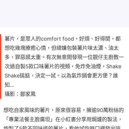
薯片，是眾人的comfort food，好煩、好得閒，都
想吃幾塊療癒心情，但總嫌包裝薯片味太濃、油太
多，罪惡感太重。有次無意間發現一位靚仔主廚教一
次過自製5款口味薯片的視頻，免炸免油煙，Shake
Shake搞掂，決定一試。以為氣炸鍋會更方便？誰
知...
攝影：鄒家鳳
想吃自家風味的薯片，原來很容易，擁逾90萬粉絲的
「專業法餐主廚廣坦」在小紅書分享用焗爐的製法，
炮製了5款不同味道的薯片，看他試吃時口裡發出吱