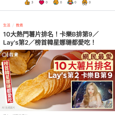
3
0
0
0
0
生活
教煮
10大熱門薯片排名！卡樂B排第9／
Lay's第2／榜首韓星娜璉都愛吃！