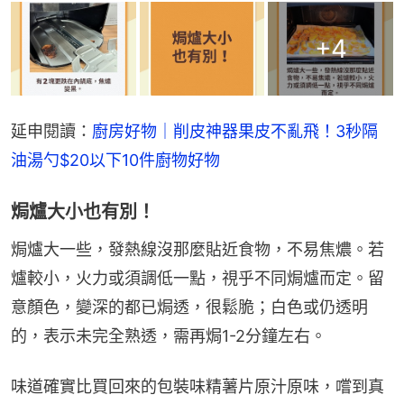
+
4
延申閱讀：
廚房好物｜削皮神器果皮不亂飛！3秒隔
油湯勺$20以下10件廚物好物
焗爐大小也有別！
焗爐大一些，發熱線沒那麼貼近食物，不易焦燶。若
爐較小，火力或須調低一點，視乎不同焗爐而定。留
意顏色，變深的都已焗透，很鬆脆；白色或仍透明
的，表示未完全熟透，需再焗1-2分鐘左右。
味道確實比買回來的包裝味精薯片原汁原味，嚐到真