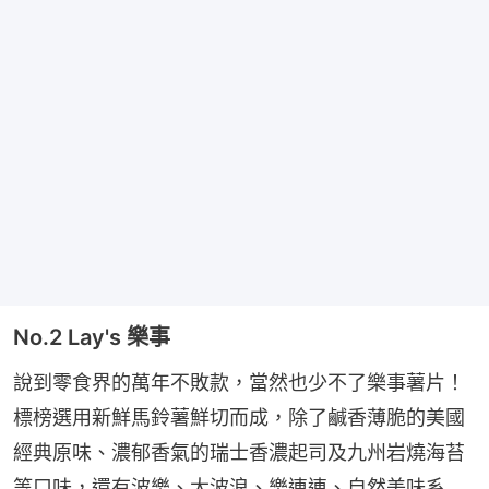
No.2 Lay's 樂事
說到零食界的萬年不敗款，當然也少不了樂事薯片！
標榜選用新鮮馬鈴薯鮮切而成，除了鹹香薄脆的美國
經典原味、濃郁香氣的瑞士香濃起司及九州岩燒海苔
等口味，還有波樂、大波浪、樂連連、自然美味系