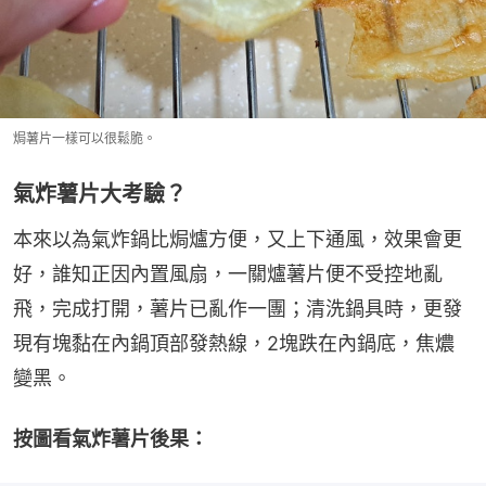
焗薯片一樣可以很鬆脆。
氣炸薯片大考驗？
本來以為氣炸鍋比焗爐方便，又上下通風，效果會更
好，誰知正因內置風扇，一關爐薯片便不受控地亂
飛，完成打開，薯片已亂作一團；清洗鍋具時，更發
現有塊黏在內鍋頂部發熱線，2塊跌在內鍋底，焦燶
變黑。
按圖看氣炸薯片後果：