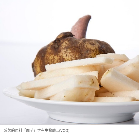
蒟蒻的原料「魔芋」含有生物鹼…(VCG)