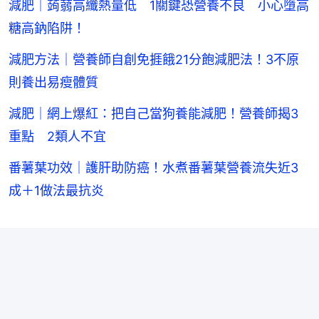
減肥｜蒟蒻高纖熱量低 1關鍵恐營養不良 小心墮高
糖高鈉陷阱！
減肥方法｜營養師自創免捱餓21分飽減肥法！3不原
則養出易瘦體質
減肥｜網上爆紅：把自己當狗養能減肥！營養師揭3
重點 2類人不宜
番薯葉功效｜護肝助防癌！水煮番薯葉營養流失近3
成＋1做法最抗炎