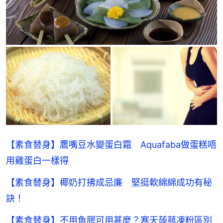
【素食替身】鷹嘴豆水變蛋白霜 Aquafaba做蛋糕唔
用雞蛋白一樣得
【素食替身】椰奶打拂成忌廉 堅挺軟綿綿成功有秘
訣！
【素食替身】不用魚膠可用甚麼？寒天蒟蒻凍粉區別