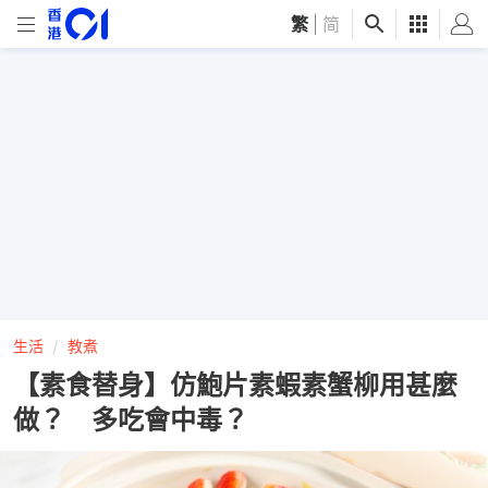
繁
|
简
生活
教煮
【素食替身】仿鮑片素蝦素蟹柳用甚麼
做？ 多吃會中毒？