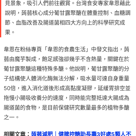
見景象，吸引人們前往觀賞。台灣食安專家韋恩藉此
說明，蒟蒻核心成分葡甘露聚醣在體重控制、血糖調
節、血脂改善及腸道菌相四大方向上的科學研究成
果。
韋恩在粉絲專頁「韋恩的食農生活」中發文指出，蒟
蒻由魔芋製成，飽足感強卻幾乎不含熱量，關鍵在於
葡甘露聚醣這種特殊多醣。他說明，葡甘露聚醣的分
子結構使人體消化酶無法分解，吸水量可達自身重量
50倍，進入消化道後形成高黏度凝膠，延緩胃排空並
拖慢小腸吸收養分的速度，同時能完整抵達大腸成為
腸道菌的食物，是目前保健研究數量最多的植物多醣
之一。
相關文章：
蒟蒻減肥｜健脾控糖助長壽3好處5類人不