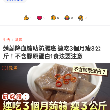
1
0
0
0
0
生活
教煮
蒟蒻降血糖助防腸癌 連吃3個月瘦3公
斤！不含膠原蛋白1食法要注意