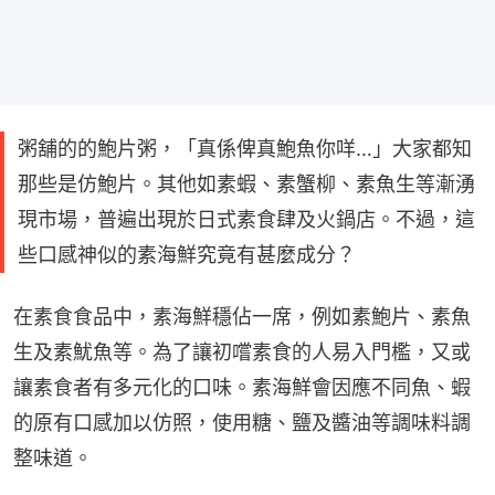
粥舖的的鮑片粥，「真係俾真鮑魚你咩…」大家都知
那些是仿鮑片。其他如素蝦、素蟹柳、素魚生等漸湧
現市場，普遍出現於日式素食肆及火鍋店。不過，這
些口感神似的素海鮮究竟有甚麼成分？
在素食食品中，素海鮮穩佔一席，例如素鮑片、素魚
生及素魷魚等。為了讓初嚐素食的人易入門檻，又或
讓素食者有多元化的口味。素海鮮會因應不同魚、蝦
的原有口感加以仿照，使用糖、鹽及醬油等調味料調
整味道。