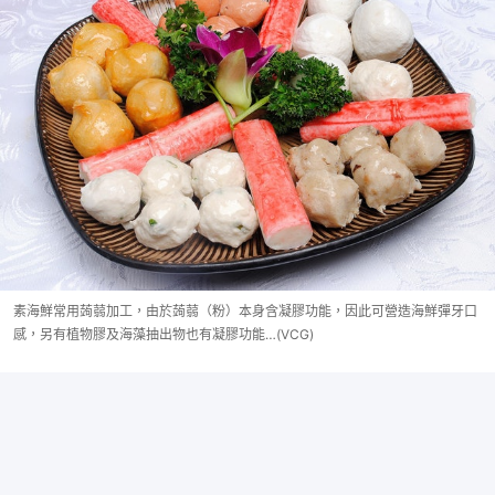
素海鮮常用蒟蒻加工，由於蒟蒻（粉）本身含凝膠功能，因此可營造海鮮彈牙口
感，另有植物膠及海藻抽出物也有凝膠功能…(VCG)