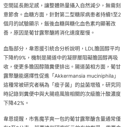
空間延長飽足感，讓整體熱量攝入自然減少，無需刻
意節食。血糖方面，針對第二型糖尿病患者持續1至2
個月的試驗顯示，飯後血糖與糖化血色素均顯著改
善，原因是葡甘露聚醣將消化速度壓慢。
血脂部分，韋恩援引統合分析說明，LDL膽固醇平均
下降約9%，機制是腸道中的凝膠層阻礙膽固醇再吸
收，使更多膽固醇隨糞便排出。腸道菌相方面，葡甘
露聚醣能選擇性促進「Akkermansia muciniphila」
這種常被研究者稱為「瘦子菌」的益菌增殖，研究同
時記錄到糞便中與大腸癌風險相關的次級膽汁酸濃度
下降42%。
韋恩提醒，市售魔芋爽一包的葡甘露聚醣含量通常僅