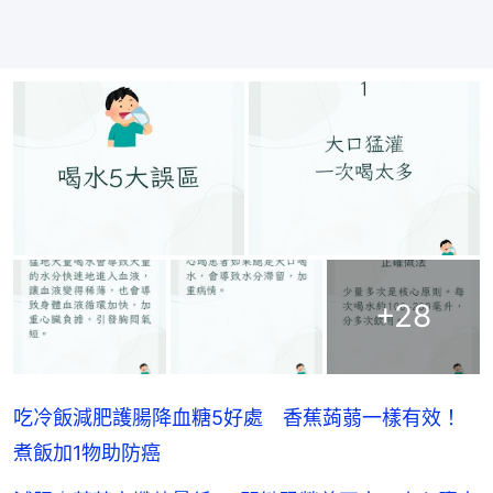
+
28
吃冷飯減肥護腸降血糖5好處 香蕉蒟蒻一樣有效！
煮飯加1物助防癌