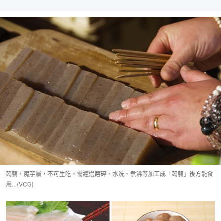
蒟蒻，魔芋屬，不可生吃，需經過磨碎、水洗、煮沸等加工成「蒟蒻」後方能食
用…(VCG)