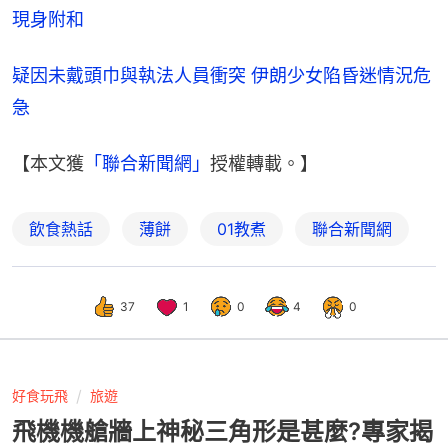
現身附和
疑因未戴頭巾與執法人員衝突 伊朗少女陷昏迷情況危
急
【本文獲
「聯合新聞網」
授權轉載。】
飲食熱話
薄餅
01教煮
聯合新聞網
37
1
0
4
0
好食玩飛
旅遊
飛機機艙牆上神秘三角形是甚麼?專家揭