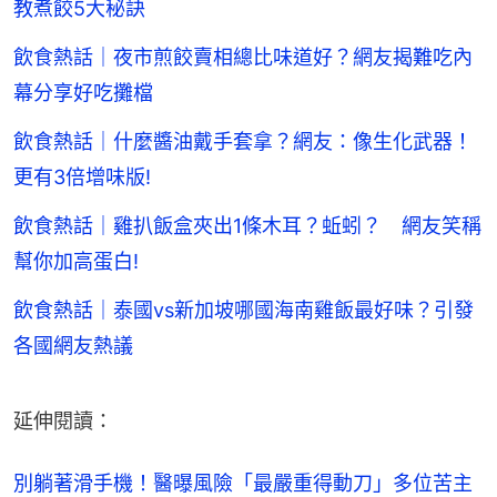
教煮餃5大秘訣
飲食熱話｜夜市煎餃賣相總比味道好？網友揭難吃內
幕分享好吃攤檔
飲食熱話｜什麼醬油戴手套拿？網友：像生化武器！
更有3倍增味版!
飲食熱話｜雞扒飯盒夾出1條木耳？蚯蚓？ 網友笑稱
幫你加高蛋白!
飲食熱話｜泰國vs新加坡哪國海南雞飯最好味？引發
各國網友熱議
延伸閱讀：
別躺著滑手機！醫曝風險「最嚴重得動刀」多位苦主