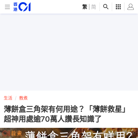
繁
|
简
生活
教煮
薄餅盒三角架有何用途？「薄餅救星」
超神用處逾70萬人讚長知識了