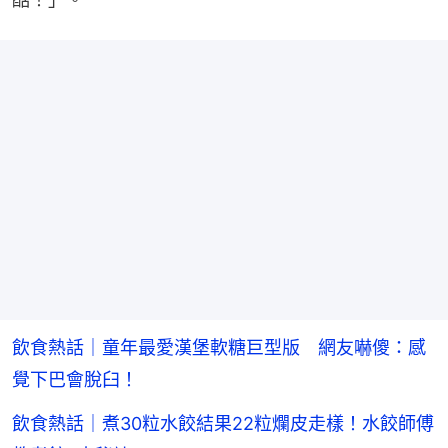
飲食熱話｜童年最愛漢堡軟糖巨型版 網友嚇傻：感
覺下巴會脫臼！
飲食熱話｜煮30粒水餃結果22粒爛皮走樣！水餃師傅