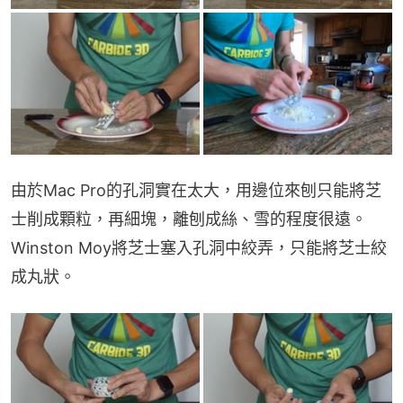
由於Mac Pro的孔洞實在太大，用邊位來刨只能將芝
士削成顆粒，再細塊，離刨成絲、雪的程度很遠。
Winston Moy將芝士塞入孔洞中絞弄，只能將芝士絞
成丸狀。