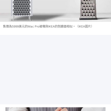
售價為5999美元的Mac Pro被嘲與IKEA的刨磨器相似。（IKEA圖片）