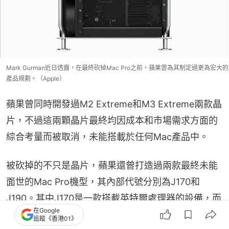
Mark Gurman近日透露，在最終砍掉Mac Pro之前，蘋果曾為其制定過更為宏大的
產品規劃。（Apple）
蘋果曾同時開發過M2 Extreme和M3 Extreme兩款晶
片，不過這兩顆晶片最終均因成本和市場需求方面的
綜合考量而被取消，未能搭載於任何Mac產品中。
被砍掉的不只是晶片，蘋果還曾打造過兩款最終未能
面世的Mac Pro機型，其內部代號分別為J170和
J190。其中J170是一款搭載英特爾處理器的設備，而
在Google
J190則搭載了M3 Ultra晶片，原本計劃在2025年初
追蹤《香港01》