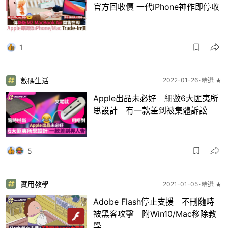
官方回收價 一代iPhone神作即停收
1
數碼生活
2022-01-26
精選 ★
Apple出品未必好 細數6大匪夷所
思設計 有一款差到被集體訴訟
5
實用教學
2021-01-05
精選 ★
Adobe Flash停止支援 不刪隨時
被黑客攻擊 附Win10/Mac移除教
學