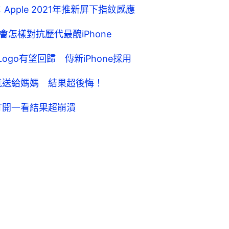
師：Apple 2021年推新屏下指紋感應
着 會怎樣對抗歷代最醜iPhone
ogo有望回歸 傳新iPhone採用
e就送給媽媽 結果超後悔！
 打開一看結果超崩潰