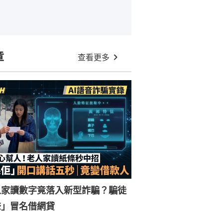
章
查看更多
人家讀數字竟落入新型詐騙？騙徒
聲」冒名借網貸