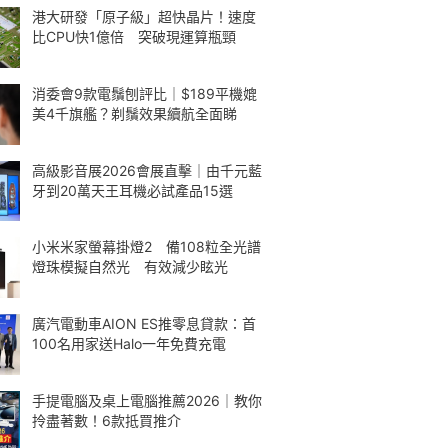
港大研發「原子級」超快晶片！速度
比CPU快1億倍 突破現運算瓶頸
消委會9款電鬚刨評比｜$189平機媲
美4千旗艦？剃鬚效果續航全面睇
高級影音展2026會展直擊｜由千元藍
牙到20萬天王耳機必試產品15選
小米米家螢幕掛燈2 備108粒全光譜
燈珠模擬自然光 有效減少眩光
廣汽電動車AION ES推零息貸款：首
100名用家送Halo一年免費充電
手提電腦及桌上電腦推薦2026｜教你
拎盡著數！6款抵買推介