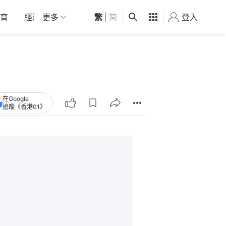
育
經濟
更多
01深圳
繁
觀點
|
简
健康
好食玩飛
登入
女
在Google
追蹤《香港01》