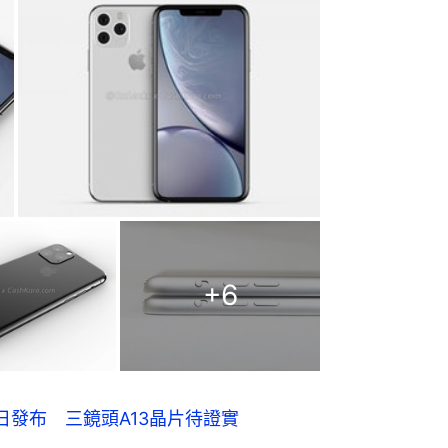
+
6
9月20日發布 三鏡頭A13晶片待證實