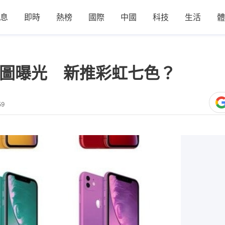
息
即時
熱榜
國際
中國
科技
生活
體
代渲染圖曝光 新推彩虹七色？
59