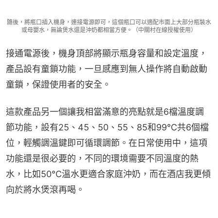
隨後，將瓶口插入機身，連接電源即可，這個瓶口可以適配市面上大部分瓶裝水
或母嬰水，無論煲水還是沖奶都相當方便。（中關村在線授權使用）
接通電源後，機身頂部將顯示瓶身容量和設定溫度，
產品設有童鎖功能，一旦感應到無人操作將自動啟動
童鎖，保證使用者的安全。
這款產品另一個讓我相當滿意的亮點就是6檔溫度調
節功能，設有25、45、50、55、85和99℃共6個檔
位，輕觸調溫鍵即可循環調節。在日常使用中，這項
功能還是很必要的，不同的環境需要不同溫度的熱
水，比如50℃溫水更適合家庭沖奶，而在酒店我更傾
向於將水煲滾再喝。