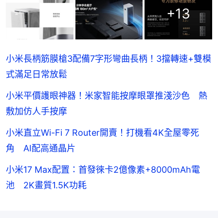
+
13
小米長柄筋膜槍3配備7字形彎曲長柄！3擋轉速+雙模
式滿足日常放鬆
小米平價護眼神器！米家智能按摩眼罩推淺沙色 熱
敷加仿人手按摩
小米直立Wi-Fi 7 Router開賣！打機看4K全屋零死
角 AI配高通晶片
小米17 Max配置：首發徠卡2億像素+8000mAh電
池 2K畫質1.5K功耗