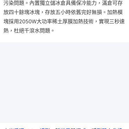
污染問題。內置獨立儲冰倉具備保冷能力，滿倉可存
放四十餘塊冰塊，存放五小時依舊完好無損。加熱模
塊採用2050W大功率稀土厚膜加熱技術，實現三秒速
熱，杜絕千滾水問題。