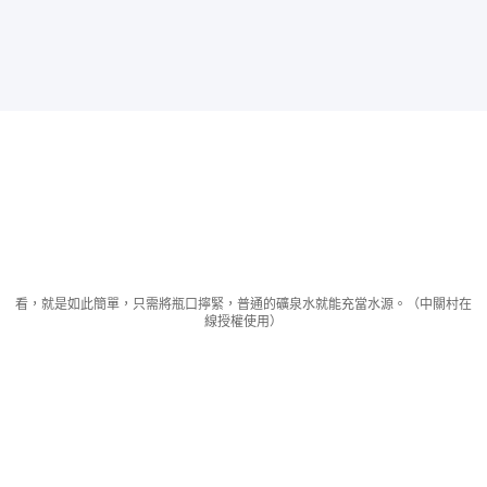
看，就是如此簡單，只需將瓶口擰緊，普通的礦泉水就能充當水源。（中關村在
線授權使用）