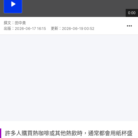
播
放
0:00
總
影
共
片
時
撰文：
田中貴
間
出版：
2026-06-17 16:15
更新：
2026-06-19 00:52
許多人購買熱咖啡或其他熱飲時，通常都會用紙杯盛