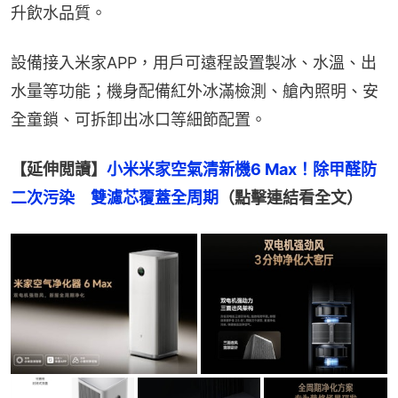
升飲水品質。
設備接入米家APP，用戶可遠程設置製冰、水溫、出
水量等功能；機身配備紅外冰滿檢測、艙內照明、安
全童鎖、可拆卸出冰口等細節配置。
【延伸閲讀】
小米米家空氣清新機6 Max！除甲醛防
二次污染　雙濾芯覆蓋全周期
（點擊連結看全文）