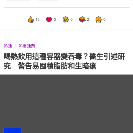
12
0
0
2
0
熱話
熱爆話題
喝熱飲用這種容器變吞毒？醫生引述研
究 警告易囤積脂肪和生暗瘡