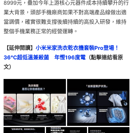
8999元，疊加今年上游核心元器件成本持續攀升的行
業大背景，頭部手機廠商如果不對高端產品線做出適
當調價，確實很難支撐後續持續的高投入研發，維持
整個手機業務正常的經營運轉。
【延伸閱讀】
小米米家洗衣乾衣機套裝Pro登場！
36℃超低溫兼殺菌　年慳196度電
（點擊連結看原
文）