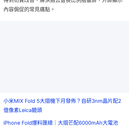
得到切實改善，解決過去豎長比例摺疊屏，外屏顯示
內容侷促的常見痛點。
小米MIX Fold 5大摺機下月發佈？自研3nm晶片配2
億像素Leica鏡頭
iPhone Fold爆料匯總｜大摺芒配6000mAh大電池