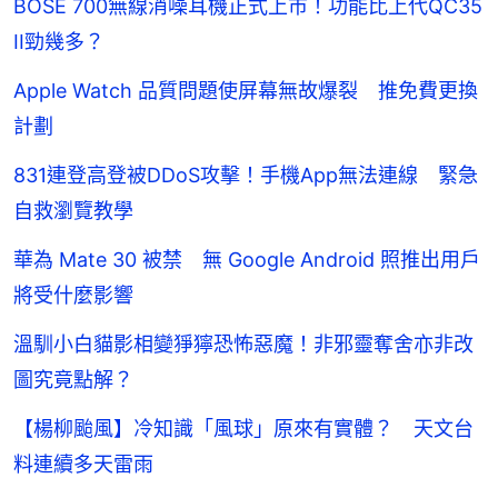
BOSE 700無線消噪耳機正式上市！功能比上代QC35
II勁幾多？
Apple Watch 品質問題使屏幕無故爆裂 推免費更換
計劃
831連登高登被DDoS攻擊！手機App無法連線 緊急
自救瀏覽教學
華為 Mate 30 被禁 無 Google Android 照推出用戶
將受什麼影響
溫馴小白貓影相變猙獰恐怖惡魔！非邪靈奪舍亦非改
圖究竟點解？
【楊柳颱風】冷知識「風球」原來有實體？ 天文台
料連續多天雷雨