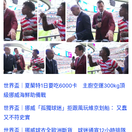
世界盃｜夏蘭特1日要吃6000卡 主廚空運300kg頂
級挪威海鮮助備戰
世界盃｜挪威「孤獨球迷」拒跟風玩維京划船： 又蠢
又不符史實
世界盃｜挪威球衣全歐洲斷貨 球迷通宵12小時排隊