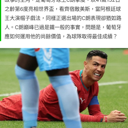
之齡第6度亮相世界盃，看齊宿敵美斯，當阿根廷球
王大演帽子戲法，同樣正選出場的C朗表現卻猶如路
人。C朗巔峰已過是鐵一般的事實，問題是，葡萄牙
應如何運用他的尚餘價值，為球隊取得最佳成績？