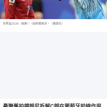
世界盃2026︱剛果1：1迫和葡萄牙。（路透社）
曼聯舊拍檔朗尼拆解C朗在葡萄牙前線作用