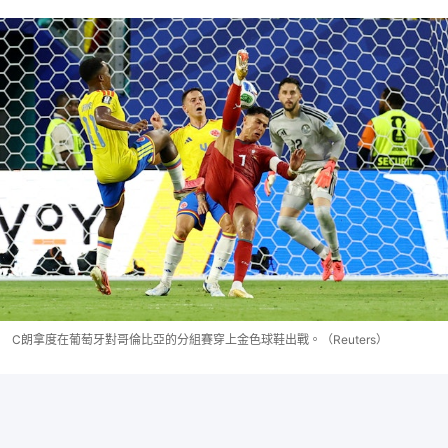
C朗拿度在葡萄牙對哥倫比亞的分組賽穿上金色球鞋出戰。（Reuters）