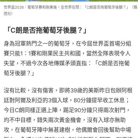
世界盃2026︱葡萄牙賽和剛果後，全世界在問：「C朗是否拖葡萄牙後腿？」（路
透社）
「C朗是否拖葡萄牙後腿？」
身為冠軍熱門之一的葡萄牙，在今屆世界盃首場分組
賽只能1：1賽和剛果民主共和國，當然全隊表現令人
失望，不過今次各地傳媒矛頭直指：「C朗是否拖葡
萄牙後腿？」
沒有比較，沒有傷害，即將39歲的美斯昨日包辦阿根
廷對阿爾及利亞的3個入球，80分鐘提早收工休息；
今日C朗同樣正選上陣，踢足90分鐘只得兩次射門，
均不中目標，錯失兩次黃金機會，沒有入球亦無助
攻，在葡萄牙陣中無甚建樹，他偶爾會回後幫助中場