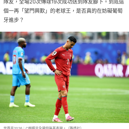
隊友，全場20次傳球19次成功送到隊友腳下。到底這
個一再「望門興歎」的老球王，是否真的在妨礙葡萄
牙進步？
世界盃2026︱C朗踢足全場但無甚表現。（路透社）