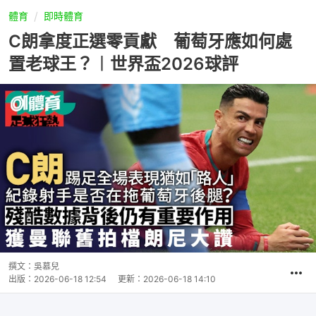
體育
即時體育
C朗拿度正選零貢獻 葡萄牙應如何處
置老球王？︱世界盃2026球評
撰文：
吳慕兒
出版：
2026-06-18 12:54
更新：
2026-06-18 14:10