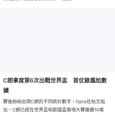
C朗拿度第6次出戰世界盃 首仗錄尷尬數
據
賽後紛紛出現C朗的不同統計數字，Opta在帖文指
出，C朗已經在世界盃和歐國盃兩項大賽連續10場