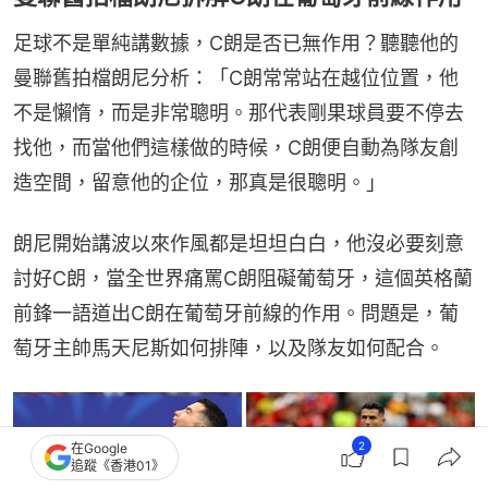
足球不是單純講數據，C朗是否已無作用？聽聽他的
曼聯舊拍檔朗尼分析：「C朗常常站在越位位置，他
不是懶惰，而是非常聰明。那代表剛果球員要不停去
找他，而當他們這樣做的時候，C朗便自動為隊友創
造空間，留意他的企位，那真是很聰明。」
朗尼開始講波以來作風都是坦坦白白，他沒必要刻意
討好C朗，當全世界痛罵C朗阻礙葡萄牙，這個英格蘭
前鋒一語道出C朗在葡萄牙前線的作用。問題是，葡
萄牙主帥馬天尼斯如何排陣，以及隊友如何配合。
2
在Google
追蹤《香港01》