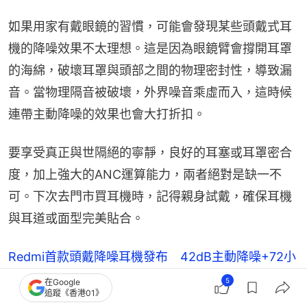
如果用家有戴眼鏡的習慣，可能會發現某些頭戴式耳
機的降噪效果不太理想。這是因為眼鏡臂會撐開耳罩
的海綿，破壞耳罩與頭部之間的物理密封性，導致漏
音。當物理隔音被破壞，外界噪音乘虛而入，這時候
連帶主動降噪的效果也會大打折扣。
要享受真正與世隔絕的寧靜，良好的耳塞或耳罩密合
度，加上強大的ANC運算能力，兩者絕對是缺一不
可。下次去門市買耳機時，記得親身試戴，確保耳機
與耳道或面型完美貼合。
Redmi首款頭戴降噪耳機發布 42dB主動降噪+72小
時續航主打性價比
5
在Google
追蹤《香港01》