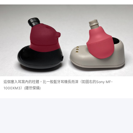
這個塞入耳窩內的柱體，比一般藍牙耳機長而深（如圖右的Sony MF-
1000XM3）(鍾世傑攝)