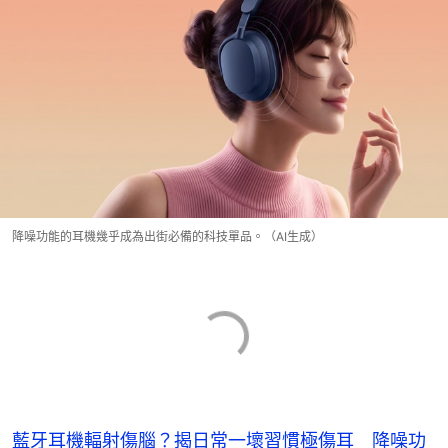
降噪功能的耳機幾乎成為出街必備的科技單品。（AI生成）
藍牙耳機輻射傷腦？揭日常一壞習慣極傷耳 降噪功