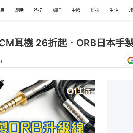
息
即時
熱榜
國際
中國
科技
生活
體
io CM耳機 26折起．ORB日本手
01