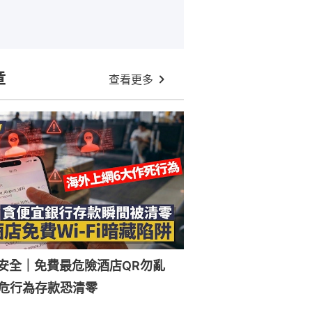
章
查看更多
Fi安全｜免費最危險酒店QR勿亂
危行為存款恐清零