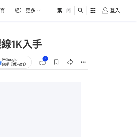
育
經濟
更多
01深圳
繁
觀點
|
简
健康
好食玩飛
登入
女
製線1K入手
2
在Google
追蹤《香港01》