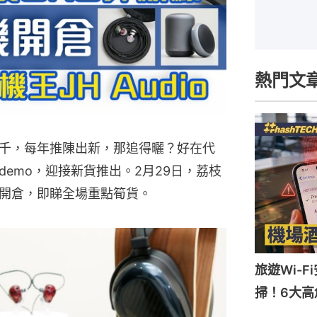
熱門文
千，每年推陳出新，那追得曬？好在代
emo，迎接新貨推出。2月29日，荔枝
開倉，即睇全場重點筍貨。
旅遊Wi-
掃！6大高