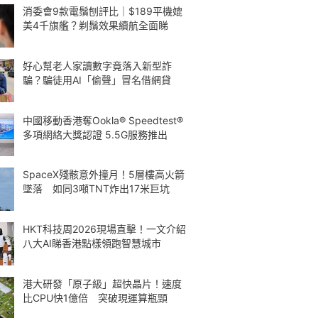
消委會9款電鬚刨評比｜$189平機媲
美4千旗艦？剃鬚效果續航全面睇
好心幫老人家讀數字竟落入新型詐
騙？騙徒用AI「偷聲」冒名借網貸
中國移動香港奪Ookla® Speedtest®
多項網絡大獎認證 5.5G服務推出
SpaceX殘骸意外撞月！5層樓高火箭
墜落 如同3噸TNT炸出17米巨坑
HKT科技周2026現場直擊！一文介紹
八大AI睇香港點樣領跑智慧城市
港大研發「原子級」超快晶片！速度
比CPU快1億倍 突破現運算瓶頸