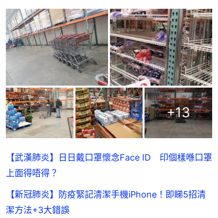
+
13
【武漢肺炎】日日戴口罩懷念Face ID 印個樣喺口罩
上面得唔得？
【新冠肺炎】防疫緊記清潔手機iPhone！即睇5招清
潔方法+3大錯誤