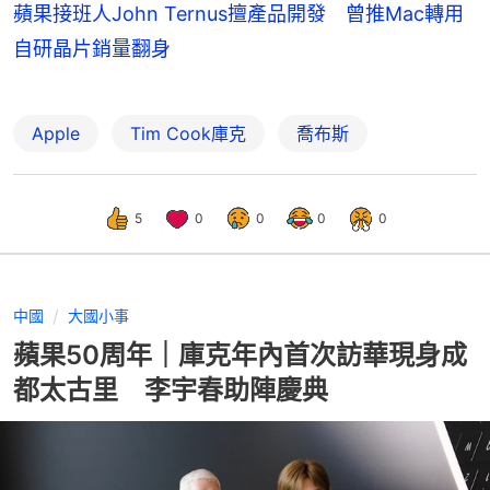
蘋果接班人John Ternus擅產品開發 曾推Mac轉用
自研晶片銷量翻身
Apple
Tim Cook庫克
喬布斯
5
0
0
0
0
中國
大國小事
蘋果50周年｜庫克年內首次訪華現身成
都太古里 李宇春助陣慶典