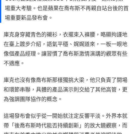
場重大考驗。也是蘋果在喬布斯不再親自站台後的首
場重要新品發布會。
庫克身穿藏青色的襯衫，衣擺束入褲腰，略顯拘謹地
在臺上踱步介紹，語氣平穩、娓娓道來，一板一眼地
像個產品經理。讓習慣了喬布斯激情演講的觀眾有些
不適應。
庫克也沒有像喬布斯那樣獨挑大梁，他只負責了開場
和環節串聯，具體的產品演示則交給了其他高管，更
為強調團隊協作的概念。
這場發布會似乎從一開始就注定反響平淡。外界本就
帶「後喬布斯時代能否持續創新」的放大鏡觀察，而