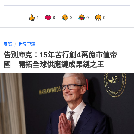
1
0
0
0
0
國際
世界專題
告別庫克：15年苦行創4萬億市值帝
國 開拓全球供應鏈成果鏈之王