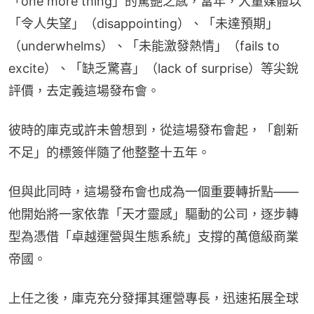
「one more thing」的驚艷之感，當年，大量媒體以
「令人失望」（disappointing）、「未達預期」
（underwhelms）、「未能激發熱情」（fails to 
excite）、「缺乏驚喜」（lack of surprise）等尖銳
評價，去定義這場發布會。
彼時的庫克或許未曾想到，從這場發布會起，「創新
不足」的標簽伴隨了他整整十五年。
但與此同時，這場發布會也成為一個重要轉折點——
他開始將一家依靠「天才靈感」驅動的公司，逐步轉
型為憑借「卓越運營與生態系統」支撐的萬億級商業
帝國。
上任之後，庫克充分發揮其運營專長，迅速拓展全球