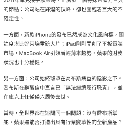
2011年庫克接手蘋果時，正處於一個特殊且壓力巨大
的節點：公司站在輝煌的頂峰，卻也面臨着巨大的不
確定性。
一方面，新款iPhone的發布已然成為文化風向標，關
註度堪比好萊塢重磅大片；iPad剛剛開創了平板電腦
市場，MacBook Air引領着輕薄本趨勢，蘋果的財務
狀況也十分穩健。
另一方面，公司始終籠罩在喬布斯病重的陰影之下。
喬布斯在辭職信中直言已「無法繼續履行職責」，並
在庫克上任僅僅六周後去世。
當時，全世界都在追問同一個問題：沒有喬布斯掌
舵，蘋果還能否打造出具有行業變革性的全新產品？