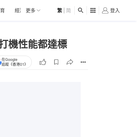
育
經濟
更多
01深圳
繁
觀點
|
简
健康
好食玩飛
登入
女
文書機」打機性能都達標
在Google
追蹤《香港01》