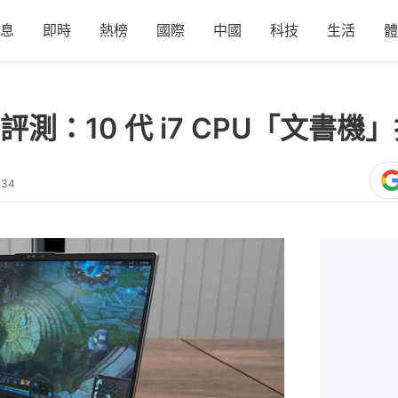
息
即時
熱榜
國際
中國
科技
生活
體
d 5i 評測：10 代 i7 CPU「
:34