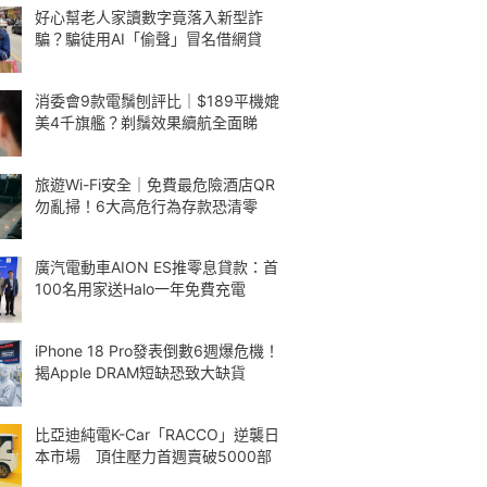
好心幫老人家讀數字竟落入新型詐
騙？騙徒用AI「偷聲」冒名借網貸
消委會9款電鬚刨評比｜$189平機媲
美4千旗艦？剃鬚效果續航全面睇
旅遊Wi-Fi安全｜免費最危險酒店QR
勿亂掃！6大高危行為存款恐清零
廣汽電動車AION ES推零息貸款：首
100名用家送Halo一年免費充電
iPhone 18 Pro發表倒數6週爆危機！
揭Apple DRAM短缺恐致大缺貨
比亞迪純電K-Car「RACCO」逆襲日
本市場 頂住壓力首週賣破5000部