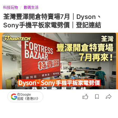
科技玩物
數碼生活
荃灣豐澤開倉特賣場7月｜Dyson、
Sony手機平板家電劈價｜登記連結
在Google
追蹤《香港01》
撰文：
林勇
出版：
2026-07-09 00:05
更新：
2026-07-09 00:05