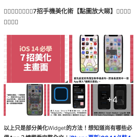
👇🏻👇🏻👇🏻👇🏻7招手機美化術【點圖放大睇】👇🏻👇🏻
👇🏻👇🏻
+
4
以上只是部分美化
Widget
的方法！想知道尚有哪些必