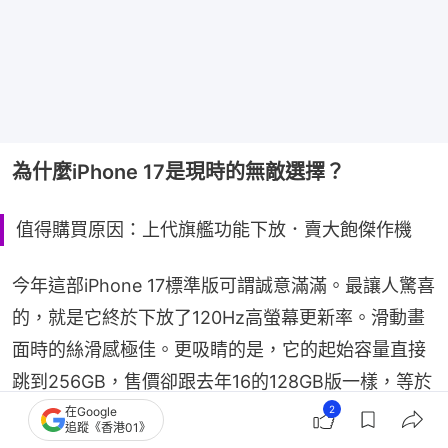
為什麼iPhone 17是現時的無敵選擇？
值得購買原因：上代旗艦功能下放．賣大飽傑作機
今年這部iPhone 17標準版可謂誠意滿滿。最讓人驚喜
的，就是它終於下放了120Hz高螢幕更新率。滑動畫
面時的絲滑感極佳。更吸睛的是，它的起始容量直接
跳到256GB，售價卻跟去年16的128GB版一樣，等於
加量不加價。配上最新的A19晶片，買回去用個4到5
2
在Google
追蹤《香港01》
年都不會落後。