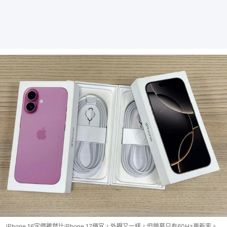
iPhone 16定價雖然比iPhone 17便宜，外觀又一樣，但螢幕只有60Hz更新率。