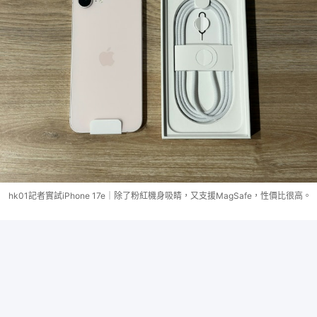
hk01記者實試iPhone 17e｜除了粉紅機身吸睛，又支援MagSafe，性價比很高。