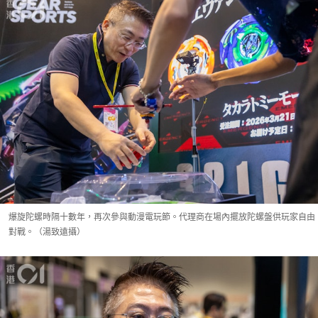
爆旋陀螺時隔十數年，再次參與動漫電玩節。代理商在場內擺放陀螺盤供玩家自由
對戰。（湯致遠攝）