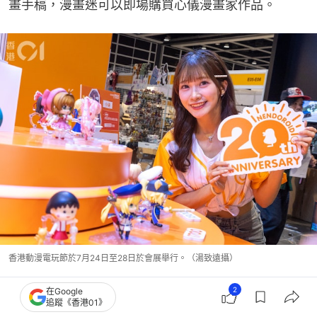
畫手稿，漫畫迷可以即場購買心儀漫畫家作品。
香港動漫電玩節於7月24日至28日於會展舉行。（湯致遠攝）
2
在Google
追蹤《香港01》