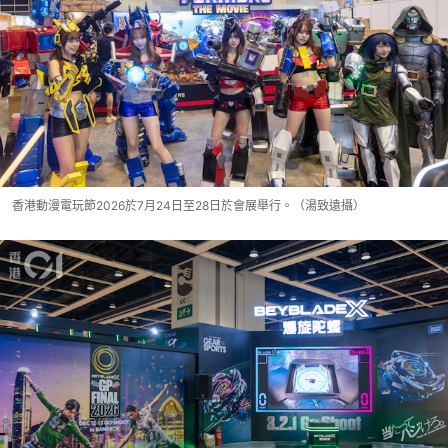
香港動漫電玩節2026於7月24日至28日於會展舉行。（湯致遠攝）