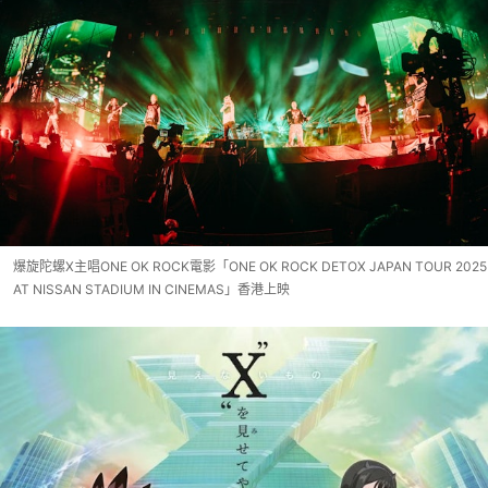
爆旋陀螺X主唱ONE OK ROCK電影「ONE OK ROCK DETOX JAPAN TOUR 2025
AT NISSAN STADIUM IN CINEMAS」香港上映