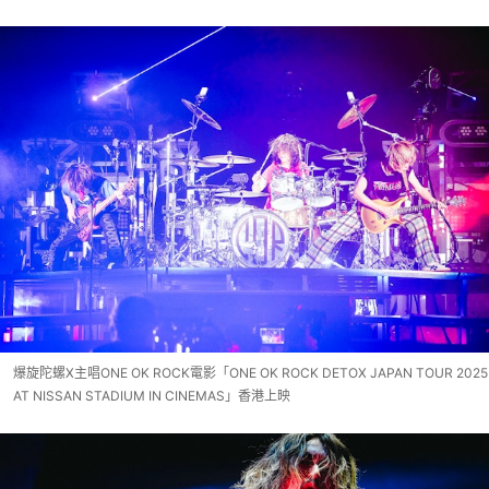
爆旋陀螺X主唱ONE OK ROCK電影「ONE OK ROCK DETOX JAPAN TOUR 2025
AT NISSAN STADIUM IN CINEMAS」香港上映