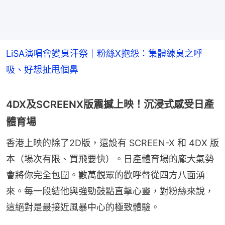
LiSA演唱會變臭汗祭｜粉絲X抱怨：集體練臭之呼
吸、好想扯甩個鼻
4DX及SCREENX版震撼上映！沉浸式感受日產
體育場
香港上映的除了2D版，還設有 SCREEN-X 和 4DX 版
本（場次有限、買飛要快）。日產體育場的龐大氣勢
會將你完全包圍。數萬觀眾的歡呼聲從四方八面湧
來。每一段結他與強勁鼓點直擊心靈，對粉絲來說，
這絕對是最接近風暴中心的極致體驗。