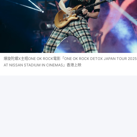
爆旋陀螺X主唱ONE OK ROCK電影「ONE OK ROCK DETOX JAPAN TOUR 2025
AT NISSAN STADIUM IN CINEMAS」香港上映