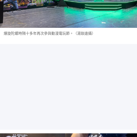
爆旋陀螺時隔十多年再次參與動漫電玩節。（湯致遠攝）