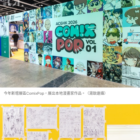
今年新增展區ComixPop，展出本地漫畫家作品。（湯致遠攝）