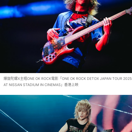
爆旋陀螺X主唱ONE OK ROCK電影「ONE OK ROCK DETOX JAPAN TOUR 2025
AT NISSAN STADIUM IN CINEMAS」香港上映