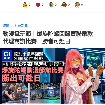
2
0
0
0
0
港聞
社會新聞
動漫電玩節｜爆旋陀螺回歸賣聯乘款
代理商辦比賽 勝者可赴日