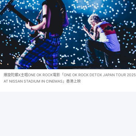
爆旋陀螺X主唱ONE OK ROCK電影「ONE OK ROCK DETOX JAPAN TOUR 2025
AT NISSAN STADIUM IN CINEMAS」香港上映