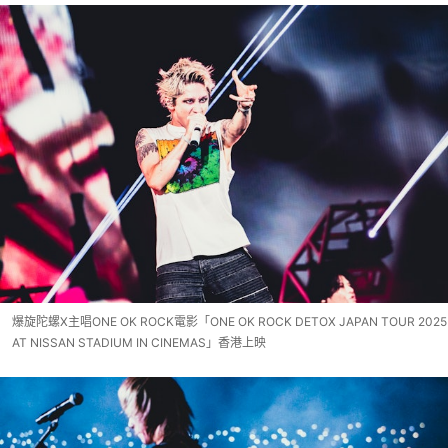
爆旋陀螺X主唱ONE OK ROCK電影「ONE OK ROCK DETOX JAPAN TOUR 2025
AT NISSAN STADIUM IN CINEMAS」香港上映