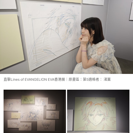
直擊Lines of EVANGELION EVA香港展｜原畫區：第5適格者： 渚薰