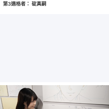
第3適格者： 碇真嗣