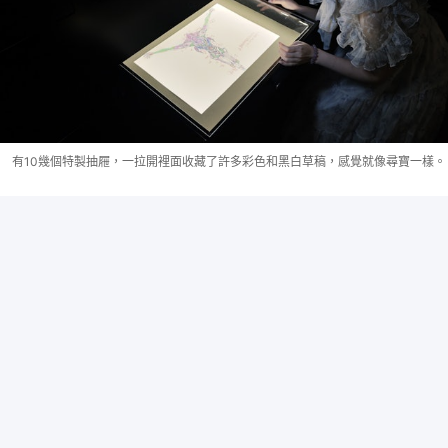
有10幾個特製抽屜，一拉開裡面收藏了許多彩色和黑白草稿，感覺就像尋寶一樣。