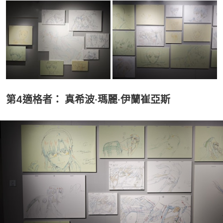
第4適格者： 真希波·瑪麗·伊蘭崔亞斯