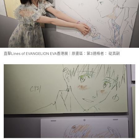
直擊Lines of EVANGELION EVA香港展｜原畫區：第3適格者： 碇真嗣