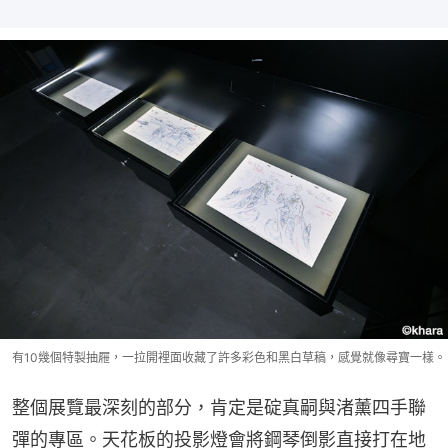
有10幾個特製抽屜，一拉開裡面收藏了許多彩色和黑白草稿，感覺就像尋寶一樣。
整個展覽最深刻的部分，肯定是碇真嗣與渚薰四手聯
彈的專區。天花板的投影燈會將鋼琴倒影直接打在地