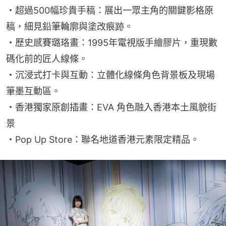
・超過500幅珍貴手稿：展出一眾主角的關鍵影格原
稿，細見鉛筆輪廓與塗改痕跡。
・歷史感賽璐珞畫：1995年電視版手繪膠片，重現數
碼化前的匠人線條。
・沉浸式打卡與互動：立體化線條角色背景板及現場
筆墨互動區。
・香港獨家原創插畫：EVA 角色融入香港本土風貌街
景
・Pop Up Store：聯名地道香港元素限定精品。