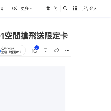
育
經濟
更多
01深圳
繁
觀點
|
简
健康
好食玩飛
登入
女
歸．01空間搶飛送限定卡
2
在Google
追蹤《香港01》