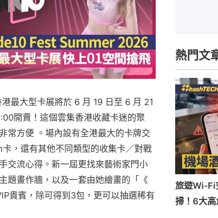
熱門文
 全香港最大型卡展將於 6 月 19 日至 6 月 21
0:00開賣！這個雲集香港收藏卡迷的聚
非常方便 。場內設有全港最大的卡牌交
on卡，還有其他不同類型的收集卡／對戰
手交流心得。新一屆更找來藝術家門小
主題畫作牆，以及一套由她繪畫的「《
旅遊Wi-
IP貴賓，除可得到3包，更可以抽選稀有
掃！6大高