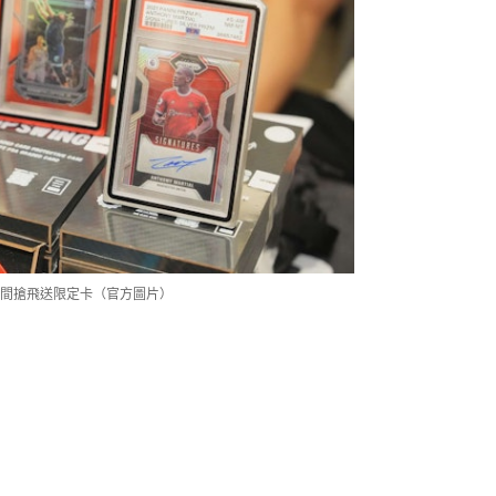
歸．01空間搶飛送限定卡（官方圖片）