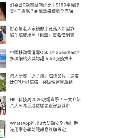
消委會9款電鬚刨評比｜$189平機媲
美4千旗艦？剃鬚效果續航全面睇
好心幫老人家讀數字竟落入新型詐
騙？騙徒用AI「偷聲」冒名借網貸
中國移動香港奪Ookla® Speedtest®
多項網絡大獎認證 5.5G服務推出
港大研發「原子級」超快晶片！速度
比CPU快1億倍 突破現運算瓶頸
HKT科技周2026現場直擊！一文介紹
八大AI睇香港點樣領跑智慧城市
WhatsApp推出8大防騙安全功能 香
港用家必學防範訊息詐騙設定