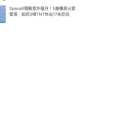
SpaceX殘骸意外撞月！5層樓高火箭
墜落 如同3噸TNT炸出17米巨坑