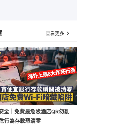
章
查看更多
Fi安全｜免費最危險酒店QR勿亂
危行為存款恐清零