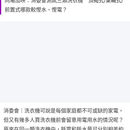
同場加映：消委會測試三類洗衣機 頂揭式/葉輪式/
前置式哪款較慳水、慳電？
消委會｜洗衣機可說是每個家庭都不可或缺的家電，
但又有幾多人買洗衣機前會留意用電用水的情況呢？
原來在同一類洗衣機中，耗電和耗水量可分別相差約 