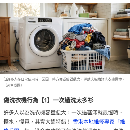
但許多人在日常使用時，常因一時方便或錯誤觀念，導致大幅縮短洗衣機壽命。
（AI生成圖）
傷洗衣機行為【1】一次過洗太多衫
許多人以為洗衣機容量愈大，一次過塞滿就最慳時、
慳水、慳電，其實大錯特錯！ 
香港本地維修專家「維