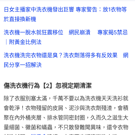
日女主播家中洗衣機發出巨響 專家警告：放1衣物等
於直接換新機
洗衣機一脫水就狂震移位 網民崩潰 專家揭5禁忌
｜附黃金比例法
洗衣機洗完衣物還是臭？洗衣劑落得多有反效果 網
民分享一招解決
傷洗衣機行為【2】忽視定期清潔
除了衣服別塞太滿，千萬不要以為洗衣機天天洗衫就
會乾淨！衣物殘留的皮屑、泥沙與洗衣劑殘渣，會積
聚在內外桶夾層、排水管同密封圈，久而久之滋生大
量細菌、黴菌和蟎蟲，不只散發難聞異味，還令衣物