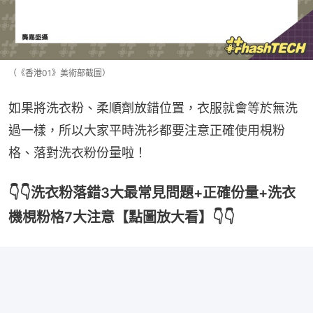
（《香港01》美術部截圖）
如果將洗衣粉、柔順劑放錯位置，衣服就會等於無洗
過一樣，所以大家平時洗衫都要注意正確使用梘粉
格、落對洗衣粉份量啦！
👇👇洗衣粉落錯3大最常見問題+正確份量+洗衣
機梘粉格7大注意【點圖放大看】👇👇