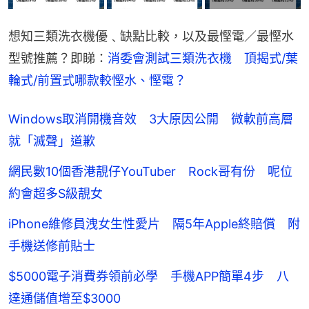
想知三類洗衣機優﹑缺點比較，以及最慳電／最慳水
型號推薦？即睇：
消委會測試三類洗衣機　頂揭式/葉
輪式/前置式哪款較慳水、慳電？
Windows取消開機音效 3大原因公開 微軟前高層
就「滅聲」道歉
網民數10個香港靚仔YouTuber Rock哥有份 呢位
約會超多S級靚女
iPhone維修員洩女生性愛片 隔5年Apple終賠償 附
手機送修前貼士
$5000電子消費券領前必學 手機APP簡單4步 八
達通儲值增至$3000