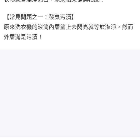
【常見問題之一：發臭污漬】
原來洗衣機的滾筒內層望上去閃亮就等於潔淨，然而
外層滿是污漬！