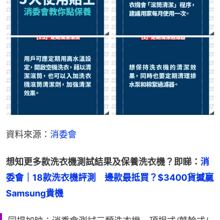
資料來源：
消委會
想知更多款洗衣機測試結果及保養洗衣機？即睇：
消
委會｜18款洗衣機評測　邊款最抵買？$3400貨撼贏
Samsung貴機