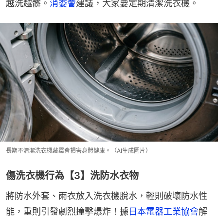
越洗越髒。
消委會
建議，大家要定期清潔洗衣機。
長期不清潔洗衣機藏霉會損害身體健康。（AI生成圖片）
傷洗衣機行為【3】洗防水衣物
將防水外套、雨衣放入洗衣機脫水，輕則破壞防水性
能，重則引發劇烈撞擊爆炸！據
日本電器工業協會
解