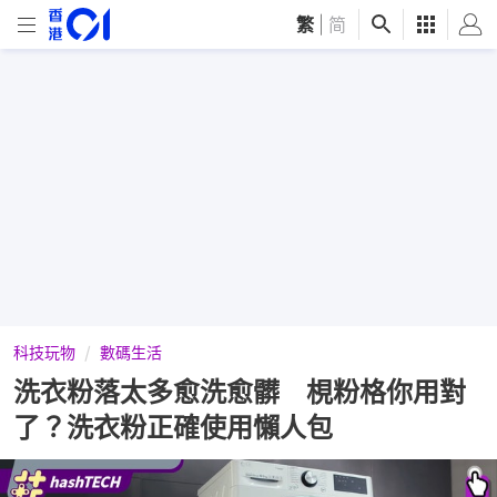
繁
|
简
科技玩物
數碼生活
洗衣粉落太多愈洗愈髒 梘粉格你用對
了？洗衣粉正確使用懶人包