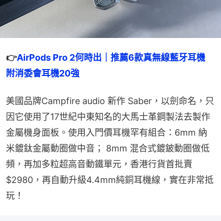
👉
AirPods Pro 2何時出｜推薦6款真無線藍牙耳機　
附消委會耳機20強
美國品牌Campfire audio 新作 Saber，以劍命名，只
因它使用了17世紀中東知名的大馬士革鋼製法去製作
金屬機身面板。使用入門價耳機罕有組合：6mm 納
米鍍鈦金屬動圈做中音； 8mm 混合式鍍鈹動圈做低
頻，再加多粒超高音動鐵單元，香港行貨首批賣
$2980，再自動升級4.4mm純銅耳機線，實在非常抵
玩！