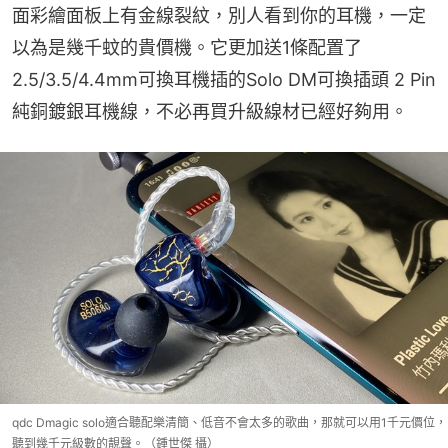
面彩繪面板上有金線裂紋，別人看到你的耳機，一定
以為是幾千蚊的貴價機。它更加送1條配置了
2.5/3.5/4.4mm可換耳機插的Solo DM可換插頭 2 Pin 
純銅鍍銀耳機線，不必再買升級線材已經好夠用。
qdc Dmagic solo適合聽配樂清簡、低音不會太多的歌曲，那就可以用1千元價位，
聽到幾千元級數的靚聲。（鍾世傑 攝）