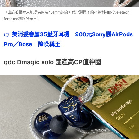
（由於拍攝時未能提供原裝4.4mm銅線，代理選擇了線材物料相約的eletech
fortitude機線試玩。）
👉
 美消委會薦35藍牙耳機　900元Sony勝AirPods 
Pro／Bose　降噪稱王
qdc Dmagic solo 國產高CP值神圈