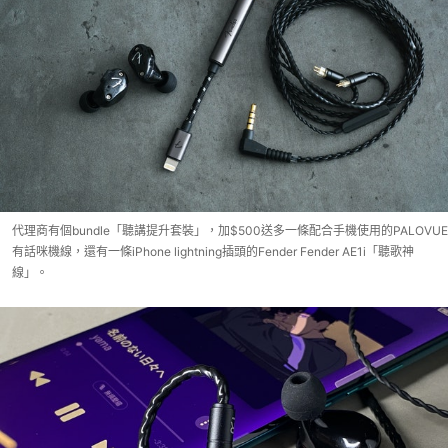
代理商有個bundle「聽講提升套裝」，加$500送多一條配合手機使用的PALOVUE
有話咪機線，還有一條iPhone lightning插頭的Fender Fender AE1i「聽歌神
線」。