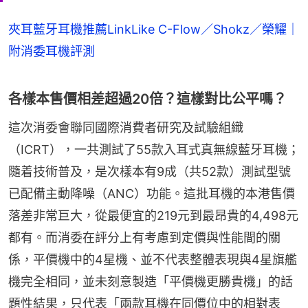
夾耳藍牙耳機推薦LinkLike C-Flow／Shokz／榮耀｜
附消委耳機評測
各樣本售價相差超過20倍？這樣對比公平嗎？
這次消委會聯同國際消費者研究及試驗組織
（ICRT），一共測試了55款入耳式真無線藍牙耳機；
隨着技術普及，是次樣本有9成（共52款）測試型號
已配備主動降噪（ANC）功能。這批耳機的本港售價
落差非常巨大，從最便宜的219元到最昂貴的4,498元
都有。而消委在評分上有考慮到定價與性能間的關
係，平價機中的4星機、並不代表整體表現與4星旗艦
機完全相同，並未刻意製造「平價機更勝貴機」的話
題性結果，只代表「兩款耳機在同價位中的相對表