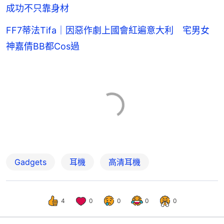
成功不只靠身材
FF7蒂法Tifa｜因惡作劇上國會紅遍意大利 宅男女
神嘉倩BB都Cos過
Gadgets
耳機
高清耳機
4
0
0
0
0