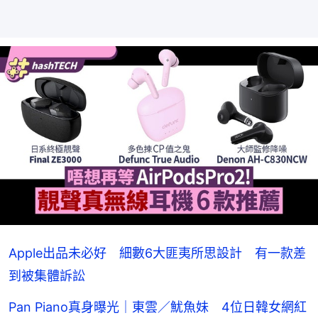
Apple出品未必好 細數6大匪夷所思設計 有一款差
到被集體訴訟
Pan Piano真身曝光｜東雲／魷魚妹 4位日韓女網紅